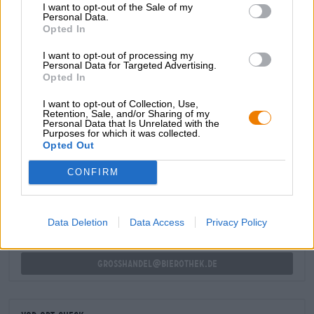
I want to opt-out of the Sale of my
Noten von würzigen Kräutern und saftigem Obst. Eine
Personal Data.
zarte Bittere begleitet das Trinkvergnügen und lässt das
Opted In
Bier im Finish mit einer pointierten Spitze ausklingen.
I want to opt-out of processing my
Nina ist Deine perfekte Begleiterin für den nächsten
Personal Data for Targeted Advertising.
Feierabend und wird auch bei Deinen Freunden einen
Opted In
guten Eindruck machen!
I want to opt-out of Collection, Use,
Retention, Sale, and/or Sharing of my
Personal Data that Is Unrelated with the
Purposes for which it was collected.
Opted Out
KOSTENFREIE BIERATUNG
Du hast Fragen zu diesem Bier? Wir sind für Dich da.
CONFIRM
shop@bierothek.de
Data Deletion
Data Access
Privacy Policy
Händler oder Gastronomen
Du willst größere Mengen günstiger einkaufen?
grosshandel@bierothek.de