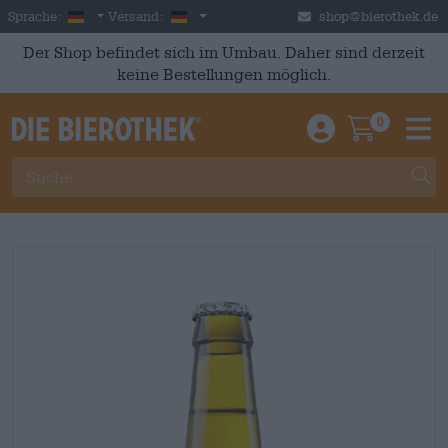
Skip to main content
German
Deutschland
Sprache:
Versand:
shop@bierothek.de
Der Shop befindet sich im Umbau. Daher sind derzeit
keine Bestellungen möglich.
0
Einloggen / An
Warenkor
M