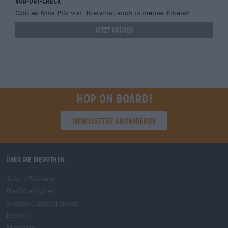
Vor-Ort-Check
Gibt es Nina Pils von BrewFist auch in meiner Filiale?
Jetzt prüfen
Hop on board!
Newsletter abonnieren
Über die Bierothek
Jobs / Karriere
Nachhaltigkeit
Soziales Engagement
Presse
Magazin