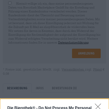
Hiermit willige ich ein, dass meine personenbezogenen
Daten von Bierothek Marketplace GmbH für die Erstellung und
Führung eines Kundenkontos verarbeitet werden. Dieses
Kundenkonto dient der Übersicht und Steuerung meiner
Verkaufstätigkeiten sowie meiner personenbezogenen Daten. Mir
ist bewusst, dass ich diese Einwilligung jederzeit mit Wirkung für
die Zukunft per E-Mail an shop@bierothek.de widerrufen kann.
Wir setzen Sie davon in Kenntnis, dass durch den Widerruf der
Einwilligung die Rechtmäßigkeit der aufgrund der Einwilligung bis
zum Widerruf erfolgten Verarbeitung nicht berührt wird. Weitere
Informationen finden Sie in unserer
Datenschutzerklärung
.
Anmeldung
* Preise inkl. gesetzlicher MwSt. zzgl.
Versandkosten
zzgl.
Pfand
€
0,08
Beschreibung
Infos
Bewertungen
(0)
Dürfen wir vorstellen, Nina. Diese Lady bewahrt auch in
Die Bierothek® -
Do Not Process My Personal