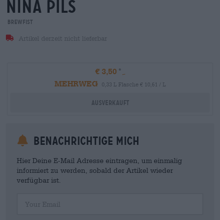
nina Pils
BrewFist
Artikel derzeit nicht lieferbar
€ 3,50
MEHRWEG
0,33 L Flasche € 10,61 / L
Ausverkauft
Benachrichtige mich
Hier Deine E-Mail Adresse eintragen, um einmalig
informiert zu werden, sobald der Artikel wieder
verfügbar ist.
Your Email