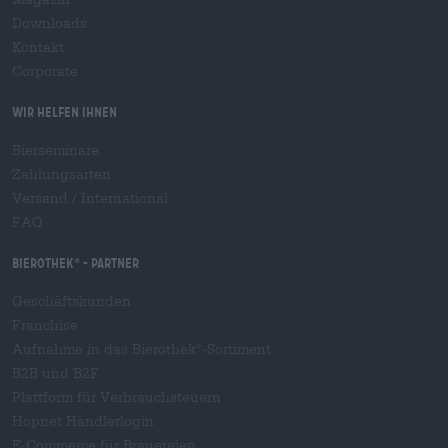
Downloads
Kontakt
Corporate
Wir helfen Ihnen
Bierseminare
Zahlungsarten
Versand
/
International
FAQ
Bierothek
- Partner
®
Geschäftskunden
Franchise
Aufnahme in das Bierothek
-Sortiment
®
B2B und B2F
Plattform für Verbrauchsteuern
Hopnet Händlerlogin
E-Commerce für Brauereien