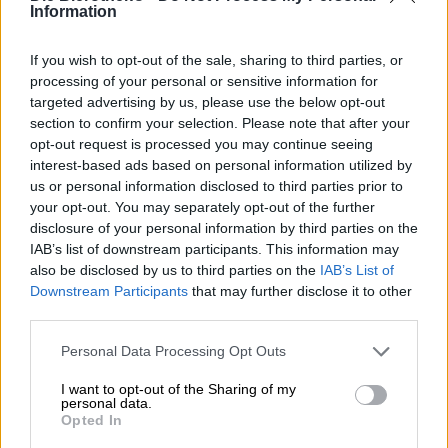
der brenzligsten Situation einen kühlen Kopf, begeistert
Information
mit ihrer klaren und erfrischenden Persönlichkeit und
verführt Dich mit einer Palette feinster Aromen und ihrer
If you wish to opt-out of the sale, sharing to third parties, or
unwiderstehlichen Bittere.
processing of your personal or sensitive information for
targeted advertising by us, please use the below opt-out
Bitterkeit ist bei Personen in der Regel kein besonders
gutes Merkmal, aber wir können wir Euch beruhigen:
section to confirm your selection. Please note that after your
Nina ist ein herrliches Pilsner aus dem Hause BrewFist
opt-out request is processed you may continue seeing
und trägt ihre Bittere mit Contenance und Stil. Das
interest-based ads based on personal information utilized by
italienische Pils hat angenehme 5,2 % Alkoholgehalt und
us or personal information disclosed to third parties prior to
wird mit klassischem Pilsner-Malz eingebraut. Für den
your opt-out. You may separately opt-out of the further
Hauch Kräuter und die knackige Bittere ist die
disclosure of your personal information by third parties on the
Hopfensorte Aurora verantwortlich.
IAB’s list of downstream participants. This information may
also be disclosed by us to third parties on the
IAB’s List of
Nina präsentiert sich in elegantem Blassgold im Glas und
Downstream Participants
that may further disclose it to other
trägt eine kleine, leicht getönte Schaumkrone auf dem
third parties.
glanzfeinen Körper. Der Duft wird von malzigen Noten
nach geröstetem Getreide und sonnengetrocknetem Stroh
Personal Data Processing Opt Outs
dominiert. Der Antrunk ist ebenfalls fein-malzig und
umschmeichelt den Gaumen mit Aromen von süßem
I want to opt-out of the Sharing of my
Getreide, duftigem Stroh und weichem Honig, bevor sich
personal data.
der Hopfen dazu schaltet und das Aromenspiel aufmischt.
Opted In
Zum runden Malzbett gesellen sich frische, knackige