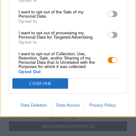
Opted In
Genuss mit einem krautigen Auftakt, der nach wildem
Thymian schmeckt. Nach und nach gesellen sich
I want to opt-out of the Sale of my
erfrischende Grapefruitnoten, florale Untertöne und ein
Personal Data.
subtiler Anklang von Bergminze hinzu. Trotz der Fülle an
Opted In
unterschiedlichen Eindrücken ist das Session Pils überaus
I want to opt-out of processing my
süffig und eignet sich wunderbar dazu, akuten Bierdurst
Personal Data for Targeted Advertising.
zu löschen.
Opted In
I want to opt-out of Collection, Use,
Retention, Sale, and/or Sharing of my
Personal Data that Is Unrelated with the
Purposes for which it was collected.
Opted Out
KOSTENFREIE BIERATUNG
Du hast Fragen zu diesem Bier? Wir sind für Dich da.
CONFIRM
shop@bierothek.de
Data Deletion
Data Access
Privacy Policy
Händler oder Gastronomen
Du willst größere Mengen günstiger einkaufen?
grosshandel@bierothek.de