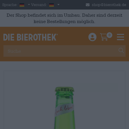
Skip to main content
German
Deutschland
Sprache:
Versand:
shop@bierothek.de
Der Shop befindet sich im Umbau. Daher sind derzeit
keine Bestellungen möglich.
0
Einloggen / An
Warenkor
M