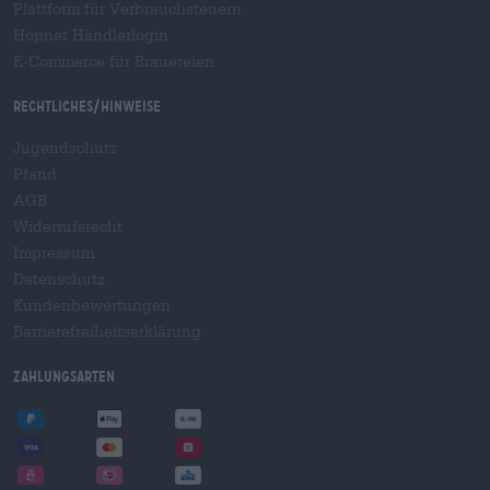
Plattform für Verbrauchsteuern
Hopnet Händlerlogin
E-Commerce für Brauereien
Rechtliches/Hinweise
Jugendschutz
Pfand
AGB
Widerrufsrecht
Impressum
Datenschutz
Kundenbewertungen
Barrierefreiheitserklärung
Zahlungsarten