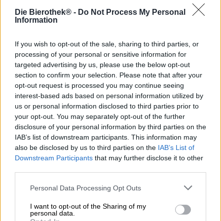
erkunden, stellt die Trumer Privatbrauerei das Pils in den
Die Bierothek® -
Do Not Process My Personal
Fokus ihrer Aufmerksamkeit. Die Österreicher Pils-
Information
Expert:innen beweisen mit ihrem vielfältigen Sortiment,
dass Pils so viel mehr als nur herb und bitter ist. Sie loten
die Grenzen des traditionellen Stils aus und begeistern
If you wish to opt-out of the sale, sharing to third parties, or
uns mit innovativen Braustücken, die das Pilsner in einem
processing of your personal or sensitive information for
ganz neuen Licht dastehen lassen.
targeted advertising by us, please use the below opt-out
section to confirm your selection. Please note that after your
Eines dieser modernen Neu-Interpretationen ist
opt-out request is processed you may continue seeing
Hopfenspiel. Das sogenannte Session-Pils verleiht dem
interest-based ads based on personal information utilized by
Bierstil eine ungewohnte Leichtfüßigkeit, die Hand in
us or personal information disclosed to third parties prior to
Hand mit schlanken 2,9 % Alkoholgehalt und einer
your opt-out. You may separately opt-out of the further
Bandbreite feinster Hopfennoten geht. Die Aromatik ist zu
disclosure of your personal information by third parties on the
großen Teilen der Kalthopfung mit drei verschiedenen
IAB’s list of downstream participants. This information may
Hopfensorten zu verdanken. Cascade, Simcoe und Triskel
also be disclosed by us to third parties on the
IAB’s List of
formen den unwiderstehlichen Charakter.
Downstream Participants
that may further disclose it to other
Hopfenspiel präsentiert sich in einem zart getrübten Gold
third parties.
im Glas und schmückt sich mit einer Krone luftigen
Schaums. Ein olfaktorisches Mosaik aus sonnengereifter
Personal Data Processing Opt Outs
Aprikose, saftiger Mango, spritziger Zitruszeste und
blumigem Holunder verlockt zum Antrunk. Das
I want to opt-out of the Sharing of my
personal data.
Geschmacksbild ist ähnlich vielfältig und eröffnet den