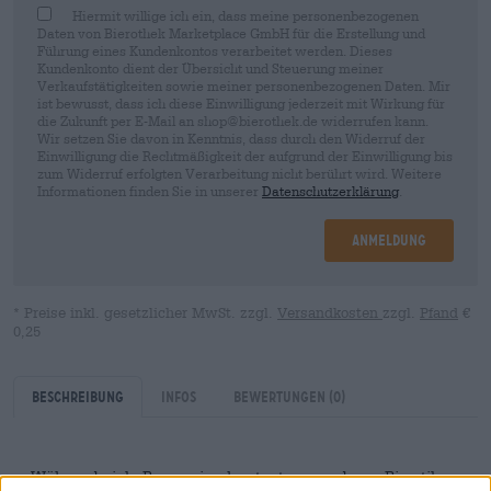
Hiermit willige ich ein, dass meine personenbezogenen
Daten von Bierothek Marketplace GmbH für die Erstellung und
Führung eines Kundenkontos verarbeitet werden. Dieses
Kundenkonto dient der Übersicht und Steuerung meiner
Verkaufstätigkeiten sowie meiner personenbezogenen Daten. Mir
ist bewusst, dass ich diese Einwilligung jederzeit mit Wirkung für
die Zukunft per E-Mail an shop@bierothek.de widerrufen kann.
Wir setzen Sie davon in Kenntnis, dass durch den Widerruf der
Einwilligung die Rechtmäßigkeit der aufgrund der Einwilligung bis
zum Widerruf erfolgten Verarbeitung nicht berührt wird. Weitere
Informationen finden Sie in unserer
Datenschutzerklärung
.
Anmeldung
* Preise inkl. gesetzlicher MwSt. zzgl.
Versandkosten
zzgl.
Pfand
€
0,25
Beschreibung
Infos
Bewertungen
(0)
Während viele Brauereien heutzutage moderne Bierstile