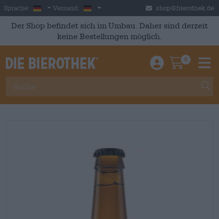
Skip to main content
German
Deutschland
Sprache:
Versand:
shop@bierothek.de
Der Shop befindet sich im Umbau. Daher sind derzeit
keine Bestellungen möglich.
0
Einloggen / An
Warenkor
M