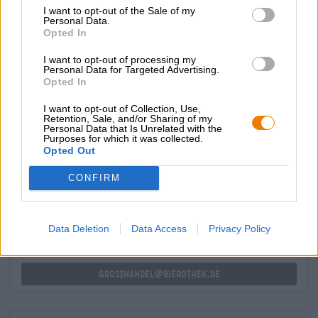
I want to opt-out of the Sale of my
Hopfen. Dieses fruchtige Aroma wird von dezenten
Personal Data.
floralen Noten eingerahmt. Der Körper wird geprägt durch
Opted In
eine seidige Karamellnote, die dem Melanoidin Malz zu
verdanken ist. Dieses Malz wird oft bei Bieren verwendet
I want to opt-out of processing my
die besonders rund schmecken sollen und es zaubert
Personal Data for Targeted Advertising.
Opted In
auch die schöne rote Farbe ins Bier. Die milde Bittere im
Abgang lässt das Bier stimmig ausklingen.
I want to opt-out of Collection, Use,
Retention, Sale, and/or Sharing of my
Personal Data that Is Unrelated with the
Purposes for which it was collected.
Opted Out
KOSTENFREIE BIERATUNG
Du hast Fragen zu diesem Bier? Wir sind für Dich da.
CONFIRM
shop@bierothek.de
Data Deletion
Data Access
Privacy Policy
Händler oder Gastronomen
Du willst größere Mengen günstiger einkaufen?
grosshandel@bierothek.de