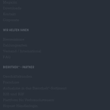
Magazin
Downloads
Kontakt
Corporate
Wir helfen Ihnen
Bierseminare
Zahlungsarten
Versand
/
International
FAQ
Bierothek
- Partner
®
Geschäftskunden
Franchise
Aufnahme in das Bierothek
-Sortiment
®
B2B und B2F
Plattform für Verbrauchsteuern
Hopnet Händlerlogin