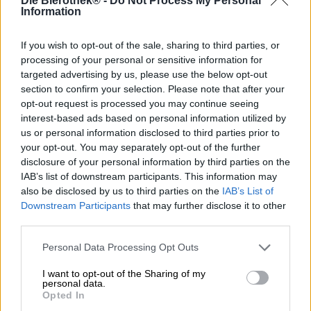
Die Bierothek® -
Do Not Process My Personal
Das Sunshine IPA von Espiga bringt die Sonne Spaniens
Information
in Dein Glas. Espiga ist das spanische Wort für Ähre und
der Name einer Brauerei, die einem Herzensprojekt
If you wish to opt-out of the sale, sharing to third parties, or
entsprungen ist. Die zwei ehemaligen Biologen Teresa
processing of your personal or sensitive information for
und Arnau fühlten sich dazu berufen, etwas
targeted advertising by us, please use the below opt-out
Außergewöhnliches zu erschaffen: Ein Bier, das Seele
section to confirm your selection. Please note that after your
hat. Sie wollten ein Bier kreieren, das gleich eines
Menschen mit Persönlichkeit, Charakter, Ecken und
opt-out request is processed you may continue seeing
Kanten Lebendigkeit und ein klares Statement ausstrahlt.
interest-based ads based on personal information utilized by
Wer einmal die Biere von Espiga gekostet hat weiß, wie
us or personal information disclosed to third parties prior to
gut ihnen das gelungen ist.
your opt-out. You may separately opt-out of the further
disclosure of your personal information by third parties on the
Mit 5,5% ABV liegt das Sunshine IPA im Bereich der
IAB’s list of downstream participants. This information may
süffigen Biere, eine milde, moderate Bittere unterstützt
also be disclosed by us to third parties on the
IAB’s List of
die Trinkbarkeit zusätzlich. Espiga setzt auf die
Downstream Participants
that may further disclose it to other
Verwendung der Hopfensorten Willamate und Simcoe,
third parties.
zwei besonders beliebte amerikanische Hopfensorten.
Beim Malz verlässt sich Espiga für den Extrakick
Personal Data Processing Opt Outs
Sonnenschein auf Pale Ale, Pilsner und Melanoidin Malz.
Dies ergibt ein süßes IPA in dunkelgoldener Farbe mit
I want to opt-out of the Sharing of my
rötlichen Reflexen. Aromen von Pfirsich und gelben
personal data.
Früchten steigen einem in die Nase. Auch im Antrunk
Opted In
findet sich der samtige Pfirsichgeschmack vom Simcoe