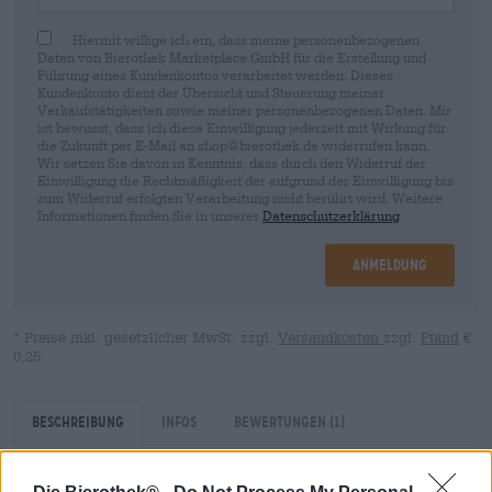
Hiermit willige ich ein, dass meine personenbezogenen
Daten von Bierothek Marketplace GmbH für die Erstellung und
Führung eines Kundenkontos verarbeitet werden. Dieses
Kundenkonto dient der Übersicht und Steuerung meiner
Verkaufstätigkeiten sowie meiner personenbezogenen Daten. Mir
ist bewusst, dass ich diese Einwilligung jederzeit mit Wirkung für
die Zukunft per E-Mail an shop@bierothek.de widerrufen kann.
Wir setzen Sie davon in Kenntnis, dass durch den Widerruf der
Einwilligung die Rechtmäßigkeit der aufgrund der Einwilligung bis
zum Widerruf erfolgten Verarbeitung nicht berührt wird. Weitere
Informationen finden Sie in unserer
Datenschutzerklärung
.
Anmeldung
* Preise inkl. gesetzlicher MwSt. zzgl.
Versandkosten
zzgl.
Pfand
€
0,25
Beschreibung
Infos
Bewertungen
(1)