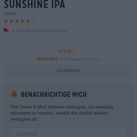
sunshine ipa
Espiga
(1)
Artikel derzeit nicht lieferbar
€ 3,50
EINWEG
0,33 L Flasche € 10,61 / L
Ausverkauft
Benachrichtige mich
Hier Deine E-Mail Adresse eintragen, um einmalig
informiert zu werden, sobald der Artikel wieder
verfügbar ist.
Your Email