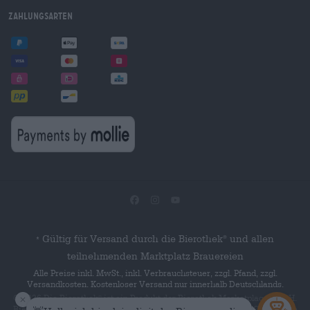
Zahlungsarten
Gültig für Versand durch die Bierothek
und allen
®
*
teilnehmenden Marktplatz Brauereien
Alle Preise inkl. MwSt., inkl. Verbrauchsteuer, zzgl. Pfand, zzgl.
Versandkosten. Kostenloser Versand nur innerhalb Deutschlands.
© 2026 Die Bierothek
ist ein Produkt der Bierothek Marketplace GmbH.
®
Bierothek
ist eine eingetragene Marke der Bierothek Group GmbH. Alle
®