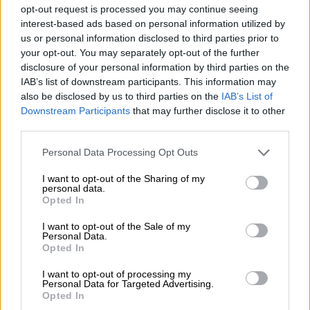
äußerst vielversprechende erste Eindruck setzt sich im
opt-out request is processed you may continue seeing
Antrunk fort: Eine Sinfonie aus kernigem Getreide,
interest-based ads based on personal information utilized by
Röstmalz und Toffee trifft am Gaumen auf Cookies und
us or personal information disclosed to third parties prior to
zart schmelzende Schokoladennoten. Süße und Bittere
your opt-out. You may separately opt-out of the further
sind perfekt aufeinander abgestimmt und der Körper fühlt
disclosure of your personal information by third parties on the
sich trotz der wenigen Umdrehungen vollmundig und
IAB’s list of downstream participants. This information may
gehaltvoll an.
also be disclosed by us to third parties on the
IAB’s List of
Downstream Participants
that may further disclose it to other
Dunkles Bier muss nicht wuchtig sein, das beweist
third parties.
Espigas Beast From The Seas!
Personal Data Processing Opt Outs
I want to opt-out of the Sharing of my
personal data.
Opted In
KOSTENFREIE BIERATUNG
Du hast Fragen zu diesem Bier? Wir sind für Dich da.
I want to opt-out of the Sale of my
Personal Data.
shop@bierothek.de
Opted In
I want to opt-out of processing my
Personal Data for Targeted Advertising.
Händler oder Gastronomen
Opted In
Du willst größere Mengen günstiger einkaufen?