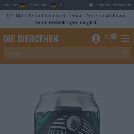
Skip to main content
German
Deutschland
Sprache:
Versand:
shop@bierothek.de
Der Shop befindet sich im Umbau. Daher sind derzeit
keine Bestellungen möglich.
0
Einloggen / An
Warenkor
M