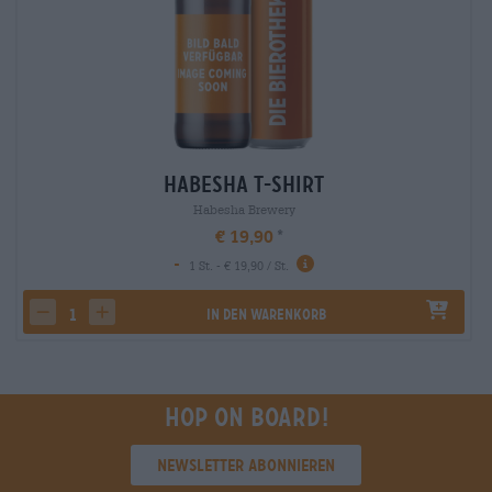
Habesha T-Shirt
Habesha Brewery
€ 19,90
-
1 St. - € 19,90 / St.
In den Warenkorb
decrease quantity
increase quantity
Hop on board!
Newsletter abonnieren