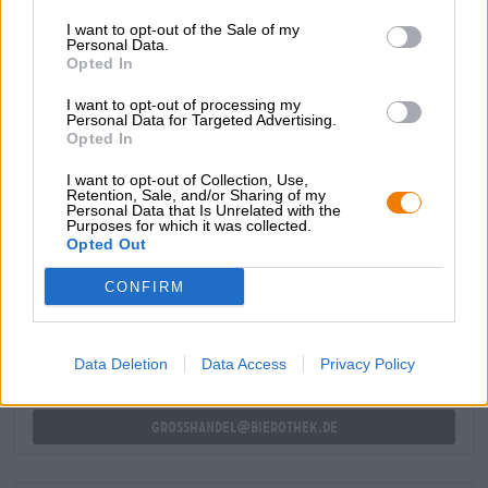
steigt ein fruchtiger Duft, der Durst auf den ersten
I want to opt-out of the Sale of my
Schluck macht. Der Antrunk enthüllt einen süffigen
Personal Data.
Körper mit großen Obstnoten, tropischem Flair und einer
Opted In
gekonnt eingesetzten Bittere.
I want to opt-out of processing my
Erfrischend, fruchtig und herrlich sommerlich!
Personal Data for Targeted Advertising.
Opted In
I want to opt-out of Collection, Use,
Retention, Sale, and/or Sharing of my
Personal Data that Is Unrelated with the
Purposes for which it was collected.
Opted Out
KOSTENFREIE BIERATUNG
Du hast Fragen zu diesem Bier? Wir sind für Dich da.
CONFIRM
shop@bierothek.de
Data Deletion
Data Access
Privacy Policy
Händler oder Gastronomen
Du willst größere Mengen günstiger einkaufen?
grosshandel@bierothek.de