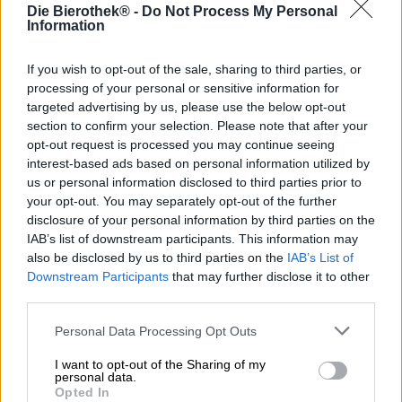
Temperaturen laden zum Rausgehen und Baden ein, die
Die Bierothek® -
Do Not Process My Personal
Sonne lacht vom Himmel, tiefes Grün durchzieht die
Information
Landschaft, die Tage sind lang und die Laune ist deutlich
besser, als in der kälteren Jahreszeit. Eine schöne
If you wish to opt-out of the sale, sharing to third parties, or
Veranstaltung reiht sich an die nächste und wir hüpfen
processing of your personal or sensitive information for
vom Grillen zur Gartenparty und weiter zum Sommerfest,
targeted advertising by us, please use the below opt-out
nur um am folgenden Wochenende ein Festival zu
section to confirm your selection. Please note that after your
besuchen, ins Sommerkino zu gehen oder ein Konzert
opt-out request is processed you may continue seeing
anzuhören. Wir genießen saftige Wassermelone, essen
interest-based ads based on personal information utilized by
Eis, trinken kühles Bier zum Sonnenuntergang und das
us or personal information disclosed to third parties prior to
Leben ist so leicht und entspannt wie nie.
your opt-out. You may separately opt-out of the further
Auch die Brauer des niederländischen Folkingebrews
disclosure of your personal information by third parties on the
sind Freunde des Sommers. So sehr, dass sie sich einen
IAB’s list of downstream participants. This information may
nie endenden Sommer wünschen und diesen Traum mit
also be disclosed by us to third parties on the
IAB’s List of
einem feinen Bier wahr machten: Endless Summer ist ein
Downstream Participants
that may further disclose it to other
kräftiges New England IPA, das mit tropischem Aroma
third parties.
und knackiger Bittere für Sommerlaune sorgt.
Personal Data Processing Opt Outs
Folkingebrews Beitrag zur Verlängerung der warmen
Jahreszeit fließt in einem satt getrübten Pfirsichgold ins
I want to opt-out of the Sharing of my
Glas und schmückt sich mit einer ansehnlichen Menge
personal data.
Opted In
weißen, dichtporigen Schaums. Aus der prächtigen Krone