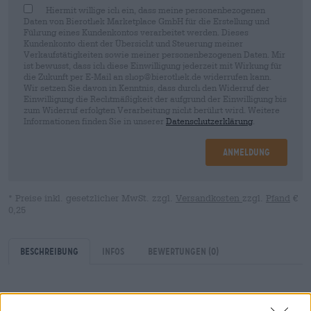
Hiermit willige ich ein, dass meine personenbezogenen
Daten von Bierothek Marketplace GmbH für die Erstellung und
Führung eines Kundenkontos verarbeitet werden. Dieses
Kundenkonto dient der Übersicht und Steuerung meiner
Verkaufstätigkeiten sowie meiner personenbezogenen Daten. Mir
ist bewusst, dass ich diese Einwilligung jederzeit mit Wirkung für
die Zukunft per E-Mail an shop@bierothek.de widerrufen kann.
Wir setzen Sie davon in Kenntnis, dass durch den Widerruf der
Einwilligung die Rechtmäßigkeit der aufgrund der Einwilligung bis
zum Widerruf erfolgten Verarbeitung nicht berührt wird. Weitere
Informationen finden Sie in unserer
Datenschutzerklärung
.
Anmeldung
* Preise inkl. gesetzlicher MwSt. zzgl.
Versandkosten
zzgl.
Pfand
€
0,25
Beschreibung
Infos
Bewertungen
(0)
Der Sommer ist die Lieblingsjahreszeit vieler: Die warmen