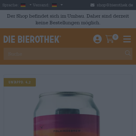
Skip to main content
German
Deutschland
Sprache:
Versand:
shop@bierothek.de
Der Shop befindet sich im Umbau. Daher sind derzeit
keine Bestellungen möglich.
0
Einloggen / An
Warenkor
M
Untappd: 4,2