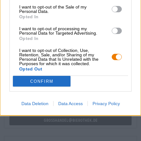
Süßholz, salziger Lakritze und ein feines Raucharoma
I want to opt-out of the Sale of my
beinhalten. Getragen von einer sanftprickelnden Rezenz
Personal Data.
Opted In
macht der Eiche Doppelbock vom Schlenkerla definitiv
auch bei Rauchbierskeptikern eine gute Figur.
I want to opt-out of processing my
Personal Data for Targeted Advertising.
Das Schlenkerla ist wahrhaft die Königin unter den
Opted In
Rauchbieren: Edel, süffig und einzigartig.
I want to opt-out of Collection, Use,
Retention, Sale, and/or Sharing of my
Personal Data that Is Unrelated with the
Purposes for which it was collected.
KOSTENFREIE BIERATUNG
Opted Out
Du hast Fragen zu diesem Bier? Wir sind für Dich da.
shop@bierothek.de
CONFIRM
Händler oder Gastronomen
Data Deletion
Data Access
Privacy Policy
Du willst größere Mengen günstiger einkaufen?
grosshandel@bierothek.de