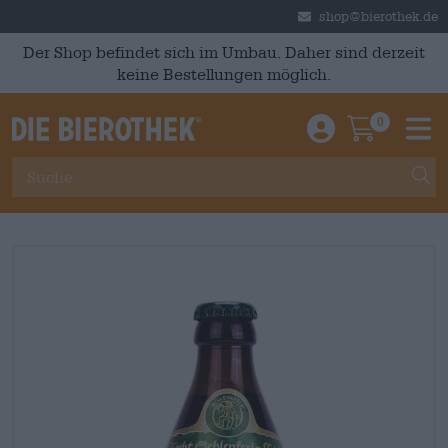
Skip to main content
shop@bierothek.de
Der Shop befindet sich im Umbau. Daher sind derzeit
keine Bestellungen möglich.
0
Einloggen / An
Warenkor
M