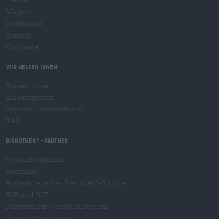
Magazin
Downloads
Kontakt
Corporate
Wir helfen Ihnen
Bierseminare
Zahlungsarten
Versand
/
International
FAQ
Bierothek
- Partner
®
Geschäftskunden
Franchise
Aufnahme in das Bierothek
-Sortiment
®
B2B und B2F
Plattform für Verbrauchsteuern
Hopnet Händlerlogin