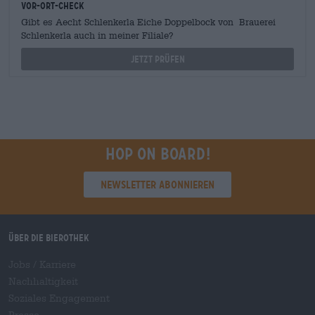
Vor-Ort-Check
Gibt es Aecht Schlenkerla Eiche Doppelbock von Brauerei
Schlenkerla auch in meiner Filiale?
Jetzt prüfen
Hop on board!
Newsletter abonnieren
Über die Bierothek
Jobs / Karriere
Nachhaltigkeit
Soziales Engagement
Presse