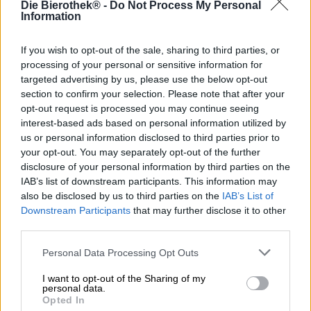
Die Bierothek® -
Do Not Process My Personal
Information
Die Brauerei Schlenkerla ist weltbekannt und eine der
letzten, traditionsreichen Rauchbierbrauereien überhaupt.
If you wish to opt-out of the sale, sharing to third parties, or
Die Bamberger Brauerei dörrt ihr Malz noch selbst: Über
processing of your personal or sensitive information for
Buchenholzfeuer trocknet die Gerste und erlangt den
targeted advertising by us, please use the below opt-out
charakteristischen Rauchgeschmack.
section to confirm your selection. Please note that after your
opt-out request is processed you may continue seeing
Für eine ganz besondere Spezialität sorgt die Brauerei mit
interest-based ads based on personal information utilized by
ihrem Rauch-Doppelbock Eiche: Das dafür verwendete
us or personal information disclosed to third parties prior to
Malz wird nicht klassisch über Buchenholz-, sondern über
your opt-out. You may separately opt-out of the further
Eichenholzspänen geräuchert. Ergebnis ist ein wesentlich
disclosure of your personal information by third parties on the
sanfterer Rauchgeschmack, der dem Rauchbier einen
IAB’s list of downstream participants. This information may
edlen Touch verleiht und es etwas eleganter macht als
also be disclosed by us to third parties on the
IAB’s List of
das herkömmliche Schlenkerla Rauchmärzen. Eiche oder
Downstream Participants
that may further disclose it to other
Buche - Du hast die Wahl!
third parties.
Das Schlenkerla Eiche fließt gewohnt tiefschwarz ins Glas
Personal Data Processing Opt Outs
und bildet eine feinporige, cremige Schaumkrone. Aus
dem haselnussbraunen Schaum steigt eine intensive
I want to opt-out of the Sharing of my
Rauchnote in die Nase und zeigt leicht salzige Anklänge.
personal data.
Verlockend! Der Antrunk präsentiert eine tolle
Opted In
Aromenvielfalt, die wunderbar weiche Noten von