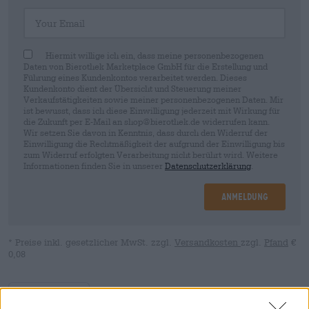
Your Email
Hiermit willige ich ein, dass meine personenbezogenen
Daten von Bierothek Marketplace GmbH für die Erstellung und
Führung eines Kundenkontos verarbeitet werden. Dieses
Kundenkonto dient der Übersicht und Steuerung meiner
Verkaufstätigkeiten sowie meiner personenbezogenen Daten. Mir
ist bewusst, dass ich diese Einwilligung jederzeit mit Wirkung für
die Zukunft per E-Mail an shop@bierothek.de widerrufen kann.
Wir setzen Sie davon in Kenntnis, dass durch den Widerruf der
Einwilligung die Rechtmäßigkeit der aufgrund der Einwilligung bis
zum Widerruf erfolgten Verarbeitung nicht berührt wird. Weitere
Informationen finden Sie in unserer
Datenschutzerklärung
.
Anmeldung
* Preise inkl. gesetzlicher MwSt. zzgl.
Versandkosten
zzgl.
Pfand
€
0,08
Beschreibung
Infos
Bewertungen
(4)