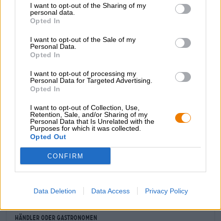
I want to opt-out of the Sharing of my
sonnengelben Goldton ins Glas und bildet eine flüchtige
personal data.
Schaumkrone. Aus dem weißen Fluff steigt ein herrlich
Opted In
würziges Aroma auf, das nach frisch geschnittenem
Koriander, Malz und cremigem Zitronenkuchen duftet. Ein
I want to opt-out of the Sale of my
Hauch Salz verleiht dem Aroma eine überraschend
Personal Data.
Opted In
angenehme herzhafte Note. Der Geschmack folgt dem
olfaktorischen ersten Eindruck auf den Fuß und
I want to opt-out of processing my
präsentiert ein weich malziges Bier, das herrlich sauer
Personal Data for Targeted Advertising.
schmeckt. Eine Ahnung Zitrusfrucht mischt sich mit einer
Opted In
Spur Salz, der Koriander hat im Finish seinen großen
Auftritt.
I want to opt-out of Collection, Use,
Retention, Sale, and/or Sharing of my
Personal Data that Is Unrelated with the
Süffig!
Purposes for which it was collected.
Opted Out
CONFIRM
KOSTENFREIE BIERATUNG
Du hast Fragen zu diesem Bier? Wir sind für Dich da.
shop@bierothek.de
Data Deletion
Data Access
Privacy Policy
Händler oder Gastronomen