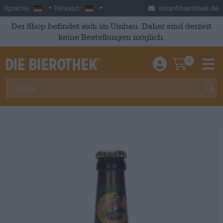
Skip to main content
German
Deutschland
Sprache:
Versand:
shop@bierothek.de
Der Shop befindet sich im Umbau. Daher sind derzeit
keine Bestellungen möglich.
0
Einloggen / An
Warenkor
M