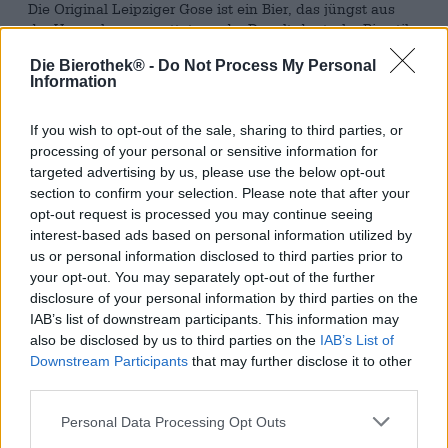
Die Original Leipziger Gose ist ein Bier, das jüngst aus
der Versenkung gerettet wurde. Der alt-deutsche Bierstil
hat seine Wurzeln in Goslar und ist nach dem Flüsschen
Die Bierothek® -
Do Not Process My Personal
Gose benannt, die durch Goslar fließt. Über Umwege und
Information
im Laufe einiger Jahre hat sich die Gose gen Osten
verbreitet und Leipzig erreicht. Dort stieß das erfrischend
saure Bier auf große Begeisterung und wurde bald als
If you wish to opt-out of the sale, sharing to third parties, or
Leipziger Stadtbier bekannt. Die Gose wird mit
processing of your personal or sensitive information for
Milchsäurebakterien, Koriander und Salz eingebraut.
targeted advertising by us, please use the below opt-out
Damit entspricht sie nicht dem Bayerischen
section to confirm your selection. Please note that after your
Reinheitsgebot, ist nichtsdestotrotz aber eine ganz
opt-out request is processed you may continue seeing
besondere Bierspezialität, die viele Anhänger in der
interest-based ads based on personal information utilized by
Bierszene gefunden hat.
us or personal information disclosed to third parties prior to
your opt-out. You may separately opt-out of the further
Die Original Leipziger Gose aus dem Hause Bayerischer
disclosure of your personal information by third parties on the
Bahnhof ist nicht nur irgendein Bier im breit gefächerten
IAB’s list of downstream participants. This information may
Sortiment der Brauerei, sondern Steckenpferd und
also be disclosed by us to third parties on the
IAB’s List of
Namensgeber der Braustätte. Der volle Name ist nämlich
Downstream Participants
that may further disclose it to other
Gosebrauerei Bayerischer Bahnhof und man ist stolz auf
third parties.
das altbewährte Gose-Rezept, nach dem die Gose nach
Leipziger Vorbild noch immer gebraut wird.
Personal Data Processing Opt Outs
Die Original Leipziger Gose fließt in einem fast klaren,