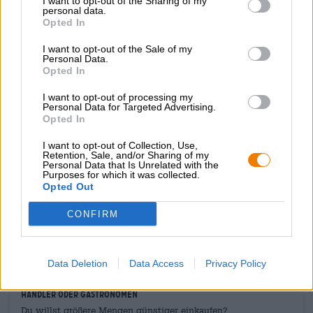
I want to opt-out of the Sharing of my
personal data.
Herrenschokolade. Der Hopfen gesellt sich im späteren
Opted In
Verlauf hinzu und verleiht dem Aromenspiel nicht nur die
imposante Bittere sondern auch eine zarte Note
I want to opt-out of the Sale of my
erntefrischer Waldbeeren.
Personal Data.
Opted In
CREW Republics bemerkenswertes Imperial Stout besitzt
in Sachen Geschmacksvielfalt eine enorme Spannweite.
I want to opt-out of processing my
Doch Vorsicht — wer sich zu früh auf einen
Personal Data for Targeted Advertising.
Opted In
Wiederholungskampf einlässt, der sollte mit einem Knock-
out rechnen.
I want to opt-out of Collection, Use,
Retention, Sale, and/or Sharing of my
Personal Data that Is Unrelated with the
Purposes for which it was collected.
Opted Out
CONFIRM
KOSTENFREIE BIERATUNG
Du hast Fragen zu diesem Bier? Wir sind für Dich da.
shop@bierothek.de
Data Deletion
Data Access
Privacy Policy
Händler oder Gastronomen
Du willst größere Mengen günstiger einkaufen?