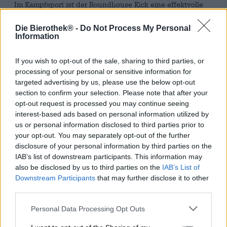
Im Kampfsport ist der Roundhouse Kick eine effektvolle
Geheimwaffe. Der Schlag wird mit dem gesamten Körper
ausgeführt und trifft den Gegner mit einem satten Kick
Die Bierothek® -
Do Not Process My Personal
von Fuß, Spann oder Schienbein und unvergleichlicher
Information
Wucht.
If you wish to opt-out of the sale, sharing to third parties, or
Wenn die CREW Republic Brewery zum Rundumschlag
processing of your personal or sensitive information for
ausholt, dann trifft sie ihre werte Kundschaft mit etwa der
targeted advertising by us, please use the below opt-out
gleichen Wucht wie ein sauber ausgeführter Roundhouse
section to confirm your selection. Please note that after your
Kick. Das gleichnamige Bier bringt knackige 71
Bittereinheiten und heftige 9,2 % Alkoholgehalt in Dein
opt-out request is processed you may continue seeing
Glas. Doch das ist lange noch nicht alles: Neben dem
interest-based ads based on personal information utilized by
bitteren Hopfen packen die Brauer auch eine ganze
us or personal information disclosed to third parties prior to
Bandbreite an vollmundigen Malzen ins Bier. Ein
your opt-out. You may separately opt-out of the further
wuchtiges Bouquet aus vier internationalen Malzsorten
disclosure of your personal information by third parties on the
dominiert bereits den Duft und ist auch in der
IAB’s list of downstream participants. This information may
Geschmacksprobe federführend. Das kraftvolle Aroma
also be disclosed by us to third parties on the
IAB’s List of
steigt aus einer ungewöhnlich festen und cremigen
Downstream Participants
that may further disclose it to other
Schaumkrone auf, die dem mahagonifarbenen Bier in
third parties.
haselnussbraun den letzten Schliff verleiht. Gelangt der
erste Tropfen des nachtschwarzen Tranks an die
Personal Data Processing Opt Outs
Geschmacksknospen, explodiert ein Feuerwerk aus
Röstmalz, eben aufgebrühtem Mokka und edler