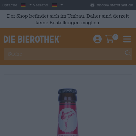
Skip to main content
German
Deutschland
Sprache:
Versand:
shop@bierothek.de
Der Shop befindet sich im Umbau. Daher sind derzeit
keine Bestellungen möglich.
0
Einloggen / An
Warenkor
M