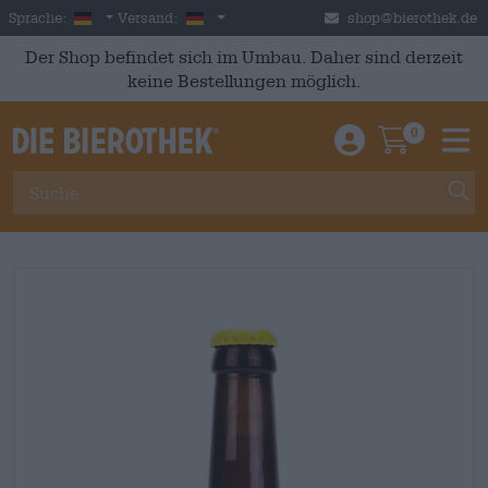
Skip to main content
German
Deutschland
Sprache:
Versand:
shop@bierothek.de
Der Shop befindet sich im Umbau. Daher sind derzeit
keine Bestellungen möglich.
0
Einloggen / An
Warenkor
M