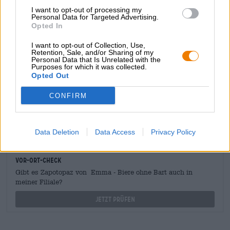
I want to opt-out of processing my
Personal Data for Targeted Advertising.
Opted In
KOSTENFREIE BIERATUNG
I want to opt-out of Collection, Use,
Du hast Fragen zu diesem Bier? Wir sind für Dich da.
Retention, Sale, and/or Sharing of my
shop@bierothek.de
Personal Data that Is Unrelated with the
Purposes for which it was collected.
Opted Out
Händler oder Gastronomen
CONFIRM
Du willst größere Mengen günstiger einkaufen?
grosshandel@bierothek.de
Data Deletion
Data Access
Privacy Policy
Vor-Ort-Check
Gibt es Zapotopaz von Emma - Biere ohne Bart auch in
meiner Filiale?
Jetzt prüfen