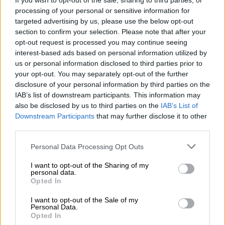
If you wish to opt-out of the sale, sharing to third parties, or
Zapo sagen.
processing of your personal or sensitive information for
targeted advertising by us, please use the below opt-out
So oder so ähnlich stellt sich das Strong Ale von Emma –
section to confirm your selection. Please note that after your
Biere ohne Bart seinem Publikum vor. Es kommt in einem
herrlich roten Bernsteinton daher und begeistert schon
opt-out request is processed you may continue seeing
vor dem ersten Schluck. Bei Einschenken steigt einem ein
interest-based ads based on personal information utilized by
blumiges Bouquet wunderbar fruchtiger Noten in die
us or personal information disclosed to third parties prior to
Nase. Man ahnt saftige Blutorangen, Litschi und rote
your opt-out. You may separately opt-out of the further
Sommerfrüchte, ein Hauch Karamell begleitet das
disclosure of your personal information by third parties on the
olfaktorische Erlebnis.
IAB’s list of downstream participants. This information may
also be disclosed by us to third parties on the
IAB’s List of
Duft hin oder her, letztendlich muss es schmecken. Und
Downstream Participants
that may further disclose it to other
das tut es. Zapo hält, was es verspricht und beschert uns
third parties.
eine fruchtige Wucht. Der amerikanische Aromahopfen
Topaz verleiht dem Ale nicht nur seinen Namen sondern
Personal Data Processing Opt Outs
auch den großartigen Geschmack. Im Scheinwerferlicht
steht die Litschi, die mit subtilen Pinienharztönen
I want to opt-out of the Sharing of my
anbandelt und die Süße wunderbar ausbalanciert. Almuts
personal data.
Kreation begeistert uns auf voller Länge und ist vom
Opted In
Einschenken bis zum letzten Schluck ein Hochgenuss!
I want to opt-out of the Sale of my
Personal Data.
Zapo, du bist ein gerngesehener Gast, den wir jederzeit
Opted In
willkommen heißen!