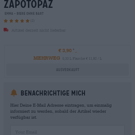
zapotopaz
Emma - Biere ohne Bart
(2)
Artikel derzeit nicht lieferbar
€ 3,90
MEHRWEG
0,33 L Flasche € 11,82 / L
Ausverkauft
Benachrichtige mich
Hier Deine E-Mail Adresse eintragen, um einmalig
informiert zu werden, sobald der Artikel wieder
verfügbar ist.
Your Email