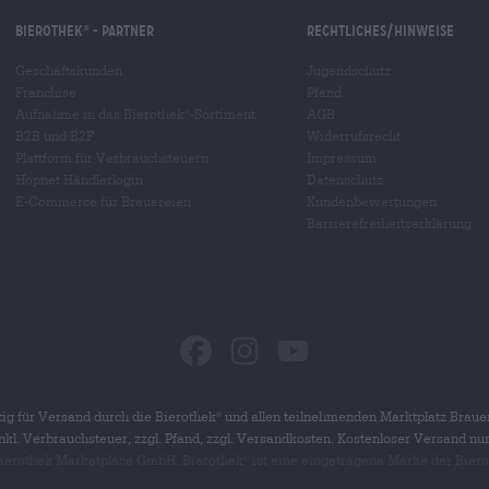
Bierothek
- Partner
Rechtliches/Hinweise
®
Geschäftskunden
Jugendschutz
Franchise
Pfand
Aufnahme in das Bierothek
-Sortiment
AGB
®
B2B und B2F
Widerrufsrecht
Plattform für Verbrauchsteuern
Impressum
Hopnet Händlerlogin
Datenschutz
E-Commerce für Brauereien
Kundenbewertungen
Barrierefreiheitserklärung
ig für Versand durch die Bierothek
und allen teilnehmenden Marktplatz Braue
®
 inkl. Verbrauchsteuer, zzgl. Pfand, zzgl. Versandkosten. Kostenloser Versand nu
 Bierothek Marketplace GmbH. Bierothek
ist eine eingetragene Marke der Bier
®