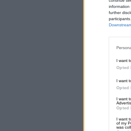
continue se
information 
further disc
participants
Downstream 
Persona
I want t
Opted 
I want t
Opted 
I want 
Advertis
Opted 
I want t
of my P
was col