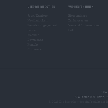
Über die Bierothek
Wir helfen Ihnen
Jobs / Karriere
Bierseminare
Nachhaltigkeit
Zahlungsarten
Soziales Engagement
Versand
/
International
Presse
FAQ
Magazin
Downloads
Kontakt
Corporate
Gült
*
Alle Preise inkl. MwSt.,
© 2026 Die Bierothek
ist ein Produkt der
®