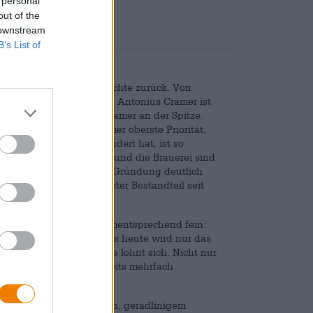
 personal
out of the
 downstream
B’s List of
ehr als 270 Jahre Geschichte zurück. Von
des Unternehmens leitet: Antonius Cramer ist
eine Ahnin Catharina Kramer an der Spitze.
e Warsteiner schon immer oberste Priorität,
as sich allerdings geändert hat, ist so
 Brauanlage, das Sudhaus und die Brauerei sind
as Sortiment ist seit der Gründung deutlich
ießer:innen wider. Fester Bestandteil seit
es Angebotes und ist dementsprechend fein:
n an der Rezeptur und bis heute wird nur das
t. Ihr unermüdliche Mühe lohnt sich. Nicht nur
erei, es wurde zudem bereits mehrfach
.
ück mit weichen Malznoten, geradlinigem