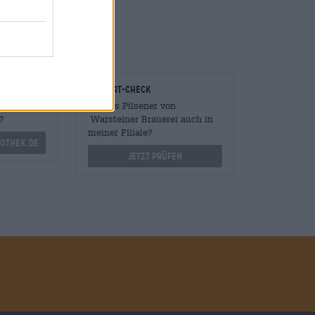
ure.
onomen
Vor-Ort-Check
Mengen
Gibt es Pilsener von
?
Warsteiner Brauerei auch in
meiner Filiale?
othek.de
Jetzt prüfen