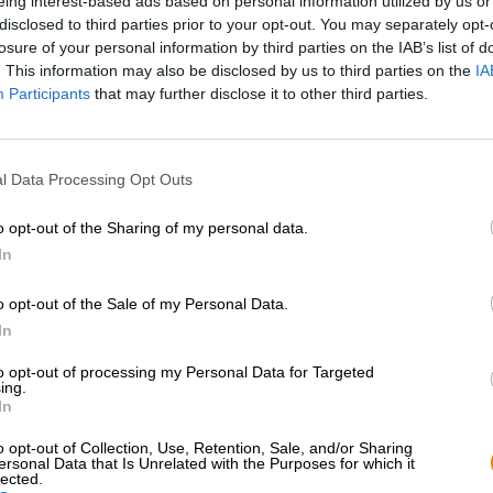
eing interest-based ads based on personal information utilized by us or
disclosed to third parties prior to your opt-out. You may separately opt-
losure of your personal information by third parties on the IAB’s list of
Beschreibung
Infos
Bewertungen
(0)
. This information may also be disclosed by us to third parties on the
IA
Participants
that may further disclose it to other third parties.
Die Brauerei Warsteiner aus dem Sauerland blickt auf m
Anfang an ist es die Familie Cramer, die die Geschicke 
l Data Processing Opt Outs
der Gründervater und neun Generationen später steht s
Gute Qualität und bester Geschmack haben in der Famili
das hat sich im Laufe der Jahrhunderte nicht geändert. W
o opt-out of the Sharing of my personal data.
ziemlich alles andere. Der Standort ist der gleiche, die
In
jedoch vergrößert, erweitert und modernisiert worden. D
gewachsen und spiegelt die Ansprüche moderner Biergen
o opt-out of the Sale of my Personal Data.
mehr als 270 Jahren ist das weltbekannte Pils.
In
Warsteiners Premium Pilsner war von Anfang an Teil d
to opt-out of processing my Personal Data for Targeted
Über Jahrhunderte hinweg feilten die Braumeister:inne
ing.
Bier abgefüllt, das die Erwartungen des Teams übertriff
In
zählt das Pilsener zu den beliebtesten Bieren der Brau
ausgezeichnet und ist auch im Ausland äußerst populär
o opt-out of Collection, Use, Retention, Sale, and/or Sharing
ersonal Data that Is Unrelated with the Purposes for which it
lected.
Das Pilsener aus Warstein ist ein erfrischendes Braust