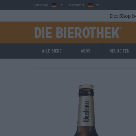
Skip to main content
German
Deutschland
Sprache:
Versand:
Der Shop b
Alle Biere
Abos
Neuheiten