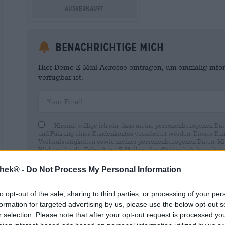
Ausverkauft
Benachrichtige mich
Hier Deine E-Mail Adresse eintragen, um einmalig infor
verfügbar ist.
Your Email
Hiermit willige ich ein, dass meine personenbezogenen Dat
und Führung eines Kundenkontos verarbeitet werden. Dieses Kun
Verkaufstätigkeiten sowie meiner personenbezogenen Daten. Mir i
Wirkung für die Zukunft per E-Mail an shop@bierothek.de widerru
durch den Widerruf der Einwilligung die Rechtmäßigkeit der aufg
Verarbeitung nicht berührt wird. Weitere Informationen finden S
thek® -
Do Not Process My Personal Information
to opt-out of the sale, sharing to third parties, or processing of your per
formation for targeted advertising by us, please use the below opt-out s
r selection. Please note that after your opt-out request is processed y
* Preise inkl. gesetzlicher MwSt. zzgl.
Versandkosten
zzgl.
Pfa