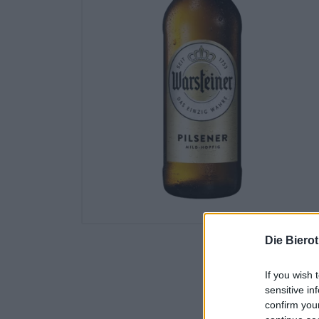
Die Biero
If you wish 
sensitive in
confirm you