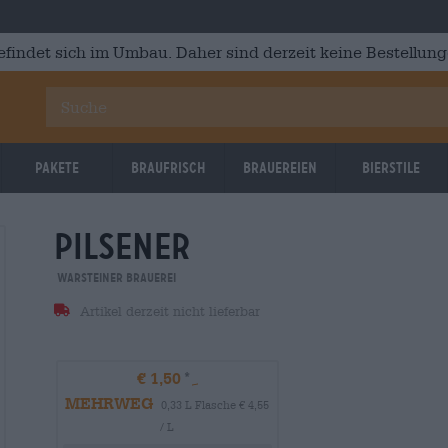
efindet sich im Umbau. Daher sind derzeit keine Bestellung
Pakete
Braufrisch
Brauereien
Bierstile
pilsener
Warsteiner Brauerei
Artikel derzeit nicht lieferbar
€ 1,50
MEHRWEG
0,33 L Flasche € 4,55
/ L