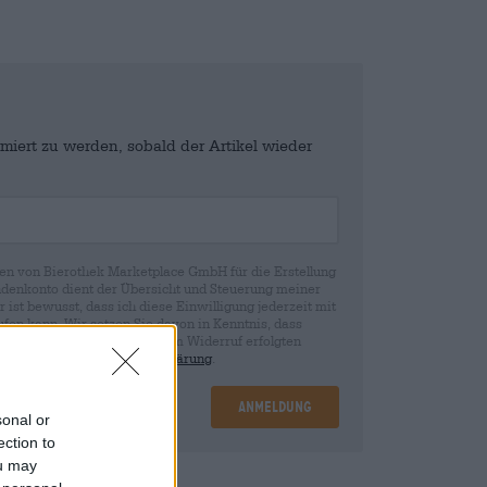
miert zu werden, sobald der Artikel wieder
en von Bierothek Marketplace GmbH für die Erstellung
denkonto dient der Übersicht und Steuerung meiner
st bewusst, dass ich diese Einwilligung jederzeit mit
fen kann. Wir setzen Sie davon in Kenntnis, dass
rund der Einwilligung bis zum Widerruf erfolgten
ie in unserer
Datenschutzerklärung
.
Anmeldung
sonal or
ection to
ou may
nd
€ 0,08