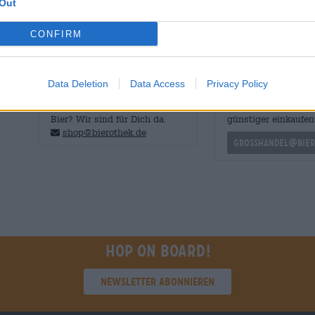
Out
Hallertauer Hopfen und einer ganz zarten, fruchtigen Sä
CONFIRM
Data Deletion
Data Access
Privacy Policy
KOSTENFREIE BIERATUNG
Händler oder Gastr
Du hast Fragen zu diesem
Du willst größere 
Bier? Wir sind für Dich da.
günstiger einkaufen
shop@bierothek.de
grosshandel@bier
Hop on board!
Newsletter abonnieren