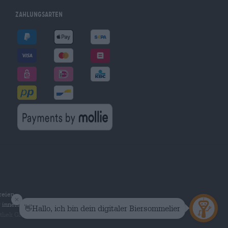
Zahlungsarten
reien
r innerhalb Deutschlands.
othek Group GmbH. Alle Rechte vorbehalten.