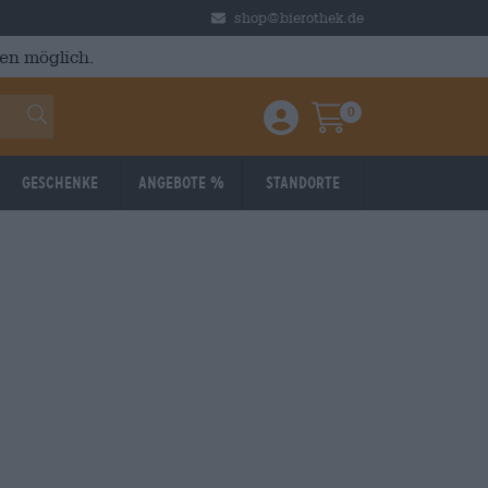
shop@bierothek.de
en möglich.
0
Einloggen / Anmelden
Warenkorb
Geschenke
Angebote %
Standorte