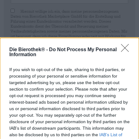
Hiermit willige ich ein, dass meine personenbezogenen
Daten von Bierothek Marketplace GmbH für die Erstellung und
Führung eines Kundenkontos verarbeitet werden. Dieses
Kundenkonto dient der Übersicht und Steuerung meiner
Verkaufstätigkeiten sowie meiner personenbezogenen Daten. Mir
ist bewusst, dass ich diese Einwilligung jederzeit mit Wirkung für
die Zukunft per E-Mail an shop@bierothek.de widerrufen kann.
Wir setzen Sie davon in Kenntnis, dass durch den Widerruf der
Die Bierothek® -
Do Not Process My Personal
Einwilligung die Rechtmäßigkeit der aufgrund der Einwilligung bis
Information
zum Widerruf erfolgten Verarbeitung nicht berührt wird. Weitere
Informationen finden Sie in unserer
Datenschutzerklärung
.
If you wish to opt-out of the sale, sharing to third parties, or
Anmeldung
processing of your personal or sensitive information for
targeted advertising by us, please use the below opt-out
section to confirm your selection. Please note that after your
* Preise inkl. gesetzlicher MwSt. zzgl.
Versandkosten
zzgl.
Pfand
€
opt-out request is processed you may continue seeing
0,25
interest-based ads based on personal information utilized by
us or personal information disclosed to third parties prior to
your opt-out. You may separately opt-out of the further
Beschreibung
Infos
Bewertungen
(1)
disclosure of your personal information by third parties on the
IAB’s list of downstream participants. This information may
also be disclosed by us to third parties on the
IAB’s List of
Hazy India Pale Ale