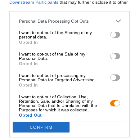
Downstream Participants
that may further disclose it to other
third parties.
Personal Data Processing Opt Outs
KOSTENFREIE BIERATUNG
Du hast Fragen zu diesem Bier? Wir sind für Dich da.
I want to opt-out of the Sharing of my
shop@bierothek.de
personal data.
Opted In
I want to opt-out of the Sale of my
Händler oder Gastronomen
Personal Data.
Du willst größere Mengen günstiger einkaufen?
Opted In
grosshandel@bierothek.de
I want to opt-out of processing my
Personal Data for Targeted Advertising.
Opted In
Vor-Ort-Check
I want to opt-out of Collection, Use,
Retention, Sale, and/or Sharing of my
Gibt es Mind Haze IPA von Firestone Walker auch in meiner
Personal Data that Is Unrelated with the
Purposes for which it was collected.
Filiale?
Opted Out
Jetzt prüfen
CONFIRM