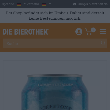
Skip to main content
German
Deutschland
Sprache:
Versand:
shop@bierothek.de
Der Shop befindet sich im Umbau. Daher sind derzeit
keine Bestellungen möglich.
0
Einloggen / An
Warenkor
M