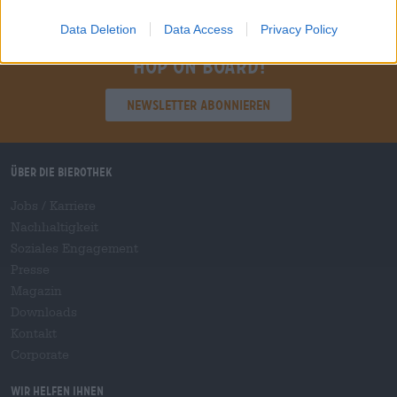
Data Deletion
Data Access
Privacy Policy
Hop on board!
Newsletter abonnieren
Über die Bierothek
Jobs / Karriere
Nachhaltigkeit
Soziales Engagement
Presse
Magazin
Downloads
Kontakt
Corporate
Wir helfen Ihnen