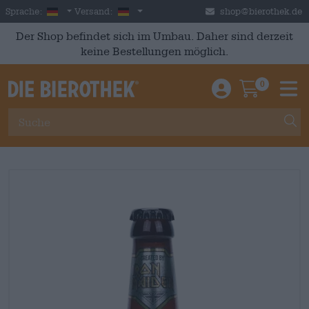
Skip to main content
German
Deutschland
Sprache:
Versand:
shop@bierothek.de
Der Shop befindet sich im Umbau. Daher sind derzeit
keine Bestellungen möglich.
0
Einloggen / An
Warenkor
M