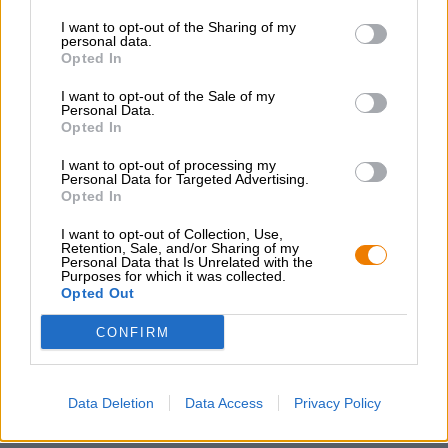
Noten von buttrigem Karamell, frischen Zitrusfrüchten
I want to opt-out of the Sharing of my
und duftigem Heu. Auf der Zunge präsentiert sich der
personal data.
Trooper unglaublich süffig und leichtfüßig. Auf einer
Opted In
leicht gerösteten, karamelligen Basis vollmundigen
Malzes entfalten sich Aromen von würziger Hefe,
I want to opt-out of the Sale of my
gebuttertem Toast, frisch gemähtem Gras und bitterem
Personal Data.
Opted In
Hopfen. Saftige Noten frischer Zitrusfrüchte durchziehen
das Trinkerlebnis und verleihen dem Bier zusätzliche
I want to opt-out of processing my
Leichtigkeit.
Personal Data for Targeted Advertising.
Opted In
Trooper ist ein feinsinnig ausbalanciertes Ale, das nicht
nur dann schmeckt, wenn man den harten Klängen Iron
I want to opt-out of Collection, Use,
Maiden lauscht.
Retention, Sale, and/or Sharing of my
Personal Data that Is Unrelated with the
Purposes for which it was collected.
Opted Out
CONFIRM
KOSTENFREIE BIERATUNG
Du hast Fragen zu diesem Bier? Wir sind für Dich da.
Data Deletion
Data Access
Privacy Policy
shop@bierothek.de