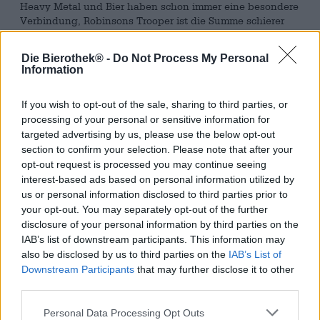
Heavy Metal und Bier haben schon immer eine besondere
Verbindung, Robinsons Trooper ist die Summe schierer
Großartigkeit und eine Schöpfung aus Hopfen, Malz und
Metal.
Die Bierothek® -
Do Not Process My Personal
Information
Nach
Motörhead
hat nun auch die legendäre Band Iron
Maiden ein Bier. Die Brauer von Robinsons Brewery
haben sich mit Bruce Dickinson aus der Band Iron Maiden
If you wish to opt-out of the sale, sharing to third parties, or
zusammengetan, um ein Bier zu kreieren, das an den
processing of your personal or sensitive information for
großartigen Song „Charge of the Light Brigade“
targeted advertising by us, please use the below opt-out
angelehnt ist.
section to confirm your selection. Please note that after your
opt-out request is processed you may continue seeing
Die drei phantastischen Hopfensorten Goldings, Bobek
interest-based ads based on personal information utilized by
und Cascade verleihen dem Bier eine breit gefächerte
us or personal information disclosed to third parties prior to
Palette frischer Zitrusnoten, das Malz bildet eine stabile
your opt-out. You may separately opt-out of the further
Basis.
disclosure of your personal information by third parties on the
IAB’s list of downstream participants. This information may
Iron Maidens Trooper fließt in einem klaren,
durchsichtigen Bernsteingold ins Glas und schillert in
also be disclosed by us to third parties on the
IAB’s List of
einem prächtigen Kupferton. Ein Strom feiner Perlen fliegt
Downstream Participants
that may further disclose it to other
unablässig vom Glasboden an die Oberfläche und lässt
third parties.
die kleine, beige Schaumschicht tanzen. Zum klassischen
Duft eines typisch englischen Ales gesellen sich feine
Personal Data Processing Opt Outs