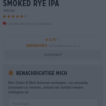
smoked rye ipa
emelisse
(4)
Artikel derzeit nicht lieferbar
€ 3,70
MEHRWEG
0,33 L Flasche € 11,21 / L
Ausverkauft
Benachrichtige mich
Hier Deine E-Mail Adresse eintragen, um einmalig
informiert zu werden, sobald der Artikel wieder
verfügbar ist.
Your Email