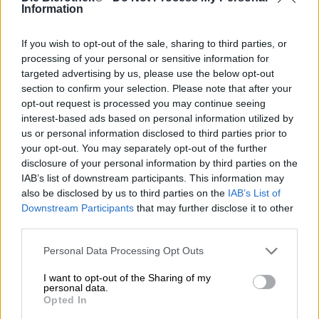
Emelisse ist eine Mikrobrauerei aus den Niederlanden,
Information
die mit ihren hervorragenden Bieren nicht nur Holländer
zum Fliegen bringt.
If you wish to opt-out of the sale, sharing to third parties, or
processing of your personal or sensitive information for
Durch die geschickte Vernetzung verschiedener Bierstile
targeted advertising by us, please use the below opt-out
und ihren ganz eigenen Stil sorgt das Team von Emelisse
section to confirm your selection. Please note that after your
für Furore in der Craftbier-Szene und konnte schon
zahlreiche Auszeichnungen gewinnen. Das Smoked Rye
opt-out request is processed you may continue seeing
IPA ist ein Paradebeispiel niederländischer Braukunst,
interest-based ads based on personal information utilized by
obwohl der Stil an sich ursprünglich natürlich nicht aus
us or personal information disclosed to third parties prior to
den Niederlanden kommt. Emelisse schafft es, dem
your opt-out. You may separately opt-out of the further
mittlerweile sehr verbreiteten IPA ihren ganz eigenen
disclosure of your personal information by third parties on the
Stempel aufzudrücken und wir sind begeistert!
IAB’s list of downstream participants. This information may
also be disclosed by us to third parties on the
IAB’s List of
Das Smoked Rye IPA kommt in einem hellen Blondton
Downstream Participants
that may further disclose it to other
daher und punktet mit einer schönen weißen
third parties.
Schaumkrone. Beim Öffnen bereits steigen einem herrlich
fruchtige Hopfennoten von Pfirsich und Pinie in die Nase.
Personal Data Processing Opt Outs
Durch das enthaltene Roggenmalz bekommt das Bier
zudem eine fabelhafte Rauchnote, die sich ganz
I want to opt-out of the Sharing of my
wunderbar mit dem Fruchtbouquet ergänzt. Diese
personal data.
elegante Komposition setzt sich im Geschmack fort:
Opted In
Dominante Röstaromen treffen auf hopfige Frucht und