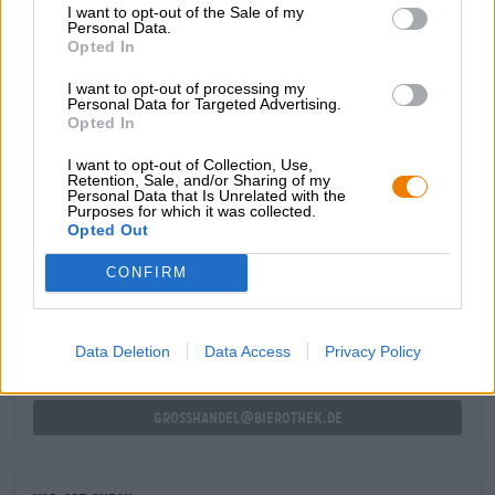
I want to opt-out of the Sale of my
tanzen einen Tango auf der Zunge. Im Abgang gesellt
Personal Data.
sich eine angenehme Bitternote hinzu und rundet das
Opted In
Biererlebnis gekonnt ab.
I want to opt-out of processing my
Das Smoked Rye IPA ist ein meisterlich komponiertes IPA
Personal Data for Targeted Advertising.
mit perfekt ausbalancierter Bitterkeit und einer schönen
Opted In
Aromenbandbreite. Ein Kunststück!
I want to opt-out of Collection, Use,
Retention, Sale, and/or Sharing of my
Personal Data that Is Unrelated with the
Purposes for which it was collected.
Opted Out
KOSTENFREIE BIERATUNG
Du hast Fragen zu diesem Bier? Wir sind für Dich da.
CONFIRM
shop@bierothek.de
Data Deletion
Data Access
Privacy Policy
Händler oder Gastronomen
Du willst größere Mengen günstiger einkaufen?
grosshandel@bierothek.de