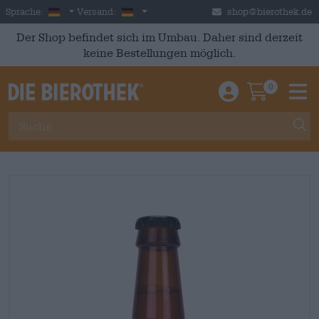
Skip to main content
German
Deutschland
Sprache:
Versand:
shop@bierothek.de
Der Shop befindet sich im Umbau. Daher sind derzeit
keine Bestellungen möglich.
0
Einloggen / An
Warenkor
M