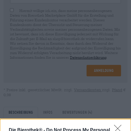
Hiermit willige ich ein, dass meine personenbezogenen
Daten von Bierothek Marketplace GmbH für die Erstellung und
Führung eines Kundenkontos verarbeitet werden. Dieses
Kundenkonto dient der Übersicht und Steuerung meiner
Verkaufstätigkeiten sowie meiner personenbezogenen Daten. Mir
ist bewusst, dass ich diese Einwilligung jederzeit mit Wirkung für
die Zukunft per E-Mail an shop@bierothek.de widerrufen kann.
Wir setzen Sie davon in Kenntnis, dass durch den Widerruf der
Einwilligung die Rechtmäßigkeit der aufgrund der Einwilligung bis
zum Widerruf erfolgten Verarbeitung nicht berührt wird. Weitere
Informationen finden Sie in unserer
Datenschutzerklärung
.
Anmeldung
* Preise inkl. gesetzlicher MwSt. zzgl.
Versandkosten
zzgl.
Pfand
€
0,08
Beschreibung
Infos
Bewertungen
(4)
Die Bierothek® -
Do Not Process My Personal