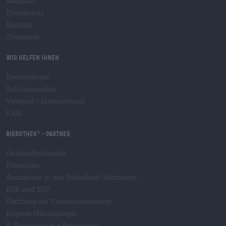
Magazin
Downloads
Kontakt
Corporate
Wir helfen Ihnen
Bierseminare
Zahlungsarten
Versand
/
International
FAQ
Bierothek
- Partner
®
Geschäftskunden
Franchise
Aufnahme in das Bierothek
-Sortiment
®
B2B und B2F
Plattform für Verbrauchsteuern
Hopnet Händlerlogin
E-Commerce für Brauereien