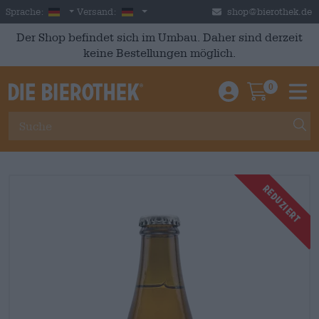
Skip to main content
German
Deutschland
Sprache:
Versand:
shop@bierothek.de
Der Shop befindet sich im Umbau. Daher sind derzeit
keine Bestellungen möglich.
0
Einloggen / An
Warenkor
M
Reduziert