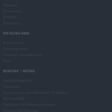
Magazin
Downloads
Kontakt
Corporate
Wir helfen Ihnen
Bierseminare
Zahlungsarten
Versand
/
International
FAQ
Bierothek
- Partner
®
Geschäftskunden
Franchise
Aufnahme in das Bierothek
-Sortiment
®
B2B und B2F
Plattform für Verbrauchsteuern
Hopnet Händlerlogin