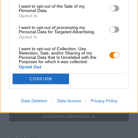
Flasche macht.
I want to opt-out of the Sale of my
Personal Data.
A beer everyday keeps the doctor away - So lautet die
Opted In
Empfehlung der Ersthelfer von der Browar Pinta, die wir
nur bekräftigen können. Ihr Pierwosza Pomoc ist ein
I want to opt-out of processing my
Personal Data for Targeted Advertising.
köstliches Bierchen für jeden Tag, das schmeckt und Spaß
Opted In
macht.
I want to opt-out of Collection, Use,
Retention, Sale, and/or Sharing of my
Personal Data that Is Unrelated with the
Purposes for which it was collected.
KOSTENFREIE BIERATUNG
Opted Out
Du hast Fragen zu diesem Bier? Wir sind für Dich da.
shop@bierothek.de
CONFIRM
Händler oder Gastronomen
Data Deletion
Data Access
Privacy Policy
Du willst größere Mengen günstiger einkaufen?
grosshandel@bierothek.de