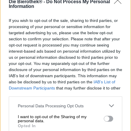
Die Bierothek® -
Do Not Process My Personal
Erste Hilfe bei akutem Bierdurst!
Information
Der Name dieses Bieres ist ein polnischer Zungenbrecher,
daher verraten wir euch die deutsche Übersetzung: Erste
If you wish to opt-out of the sale, sharing to third parties, or
Hilfe. Die polnische Browar Pinta hat ein Bier entwickelt,
processing of your personal or sensitive information for
das auch dann hilft, wenn man gar nicht verletzt ist. Zum
targeted advertising by us, please use the below opt-out
Frühstück, Mittagessen oder Abends - Diese erste Hilfe
section to confirm your selection. Please note that after your
geht immer und erfrischt. Man sagt sogar, dass sie gute
opt-out request is processed you may continue seeing
Laune macht. Pierwosza Pomoc ist ein polnisches Pils mit
interest-based ads based on personal information utilized by
leichtfüßigen 4,1% ABV und einer Menge Geschmack.
us or personal information disclosed to third parties prior to
your opt-out. You may separately opt-out of the further
Pierwosza Pomoc leuchtet im Glas beinahe so golden wie
disclosure of your personal information by third parties on the
die Rettungsdecke aus dem Verbandskasten. Gekrönt
IAB’s list of downstream participants. This information may
wird das hopfige Vergnügen von einer weißen
Schaumkrone, aus der ein herrlich malziger Geruch
also be disclosed by us to third parties on the
IAB’s List of
aufsteigt. In der Nase treffen die sanften Röstmalze auf
Downstream Participants
that may further disclose it to other
brotiges Getreide, florale Hopfenblume und einen Hauch
third parties.
Butter. Trinkt man den ersten Schluck, so wird man mit
einer schönen, warmen Malznote belohnt. Der Hopfen
Personal Data Processing Opt Outs
untermalt die karamellige Süße mit knackigen
I want to opt-out of the Sharing of my
Bitterakzenten und lässt das Bier im Gesamten eher
personal data.
trocken als süß wirken. Pierwosza Pomoc endet in einem
Opted In
kurzen, bitteren Finish, das direkt Lust auf eine weitere