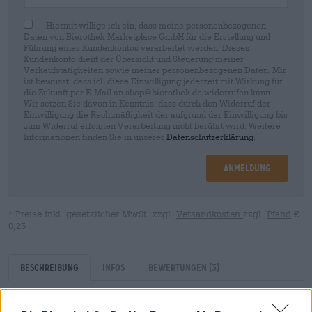
Hiermit willige ich ein, dass meine personenbezogenen
Daten von Bierothek Marketplace GmbH für die Erstellung und
Führung eines Kundenkontos verarbeitet werden. Dieses
Kundenkonto dient der Übersicht und Steuerung meiner
Verkaufstätigkeiten sowie meiner personenbezogenen Daten. Mir
ist bewusst, dass ich diese Einwilligung jederzeit mit Wirkung für
die Zukunft per E-Mail an shop@bierothek.de widerrufen kann.
Wir setzen Sie davon in Kenntnis, dass durch den Widerruf der
Einwilligung die Rechtmäßigkeit der aufgrund der Einwilligung bis
zum Widerruf erfolgten Verarbeitung nicht berührt wird. Weitere
Informationen finden Sie in unserer
Datenschutzerklärung
.
Anmeldung
* Preise inkl. gesetzlicher MwSt. zzgl.
Versandkosten
zzgl.
Pfand
€
0,25
Beschreibung
Infos
Bewertungen
(3)