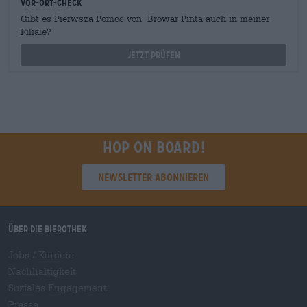
Vor-Ort-Check
Gibt es Pierwsza Pomoc von Browar Pinta auch in meiner
Filiale?
Jetzt prüfen
Hop on board!
Newsletter abonnieren
Über die Bierothek
Jobs / Karriere
Nachhaltigkeit
Soziales Engagement
Presse