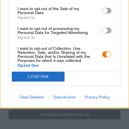
Hopfenfeuerwerk mit Noten von Piniennadeln, fruchtigem
I want to opt-out of the Sale of my
Zitrusobst und frisch geschnittenem Gras. Die knackige
Personal Data.
Bittere gleicht der von herkömmlichen IPAs und hebt Mini
Opted In
Maxi IPA von der Masse alkoholfreier IPAs ab.
I want to opt-out of processing my
Browar Pintas Mini Maxi IPA ist ein Sahnestück unter den
Personal Data for Targeted Advertising.
alkoholfreien IPAs und kann durchaus mit seinen
Opted In
alkoholhaltigen Kollegen mithalten.
I want to opt-out of Collection, Use,
Retention, Sale, and/or Sharing of my
Personal Data that Is Unrelated with the
Purposes for which it was collected.
Opted Out
KOSTENFREIE BIERATUNG
Du hast Fragen zu diesem Bier? Wir sind für Dich da.
CONFIRM
shop@bierothek.de
Data Deletion
Data Access
Privacy Policy
Händler oder Gastronomen
Du willst größere Mengen günstiger einkaufen?
grosshandel@bierothek.de