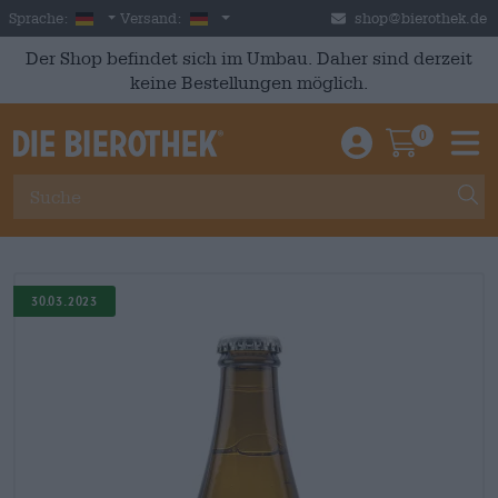
Skip to main content
German
Deutschland
Sprache:
Versand:
shop@bierothek.de
Der Shop befindet sich im Umbau. Daher sind derzeit
keine Bestellungen möglich.
0
Einloggen / An
Warenkor
M
30.03.2023