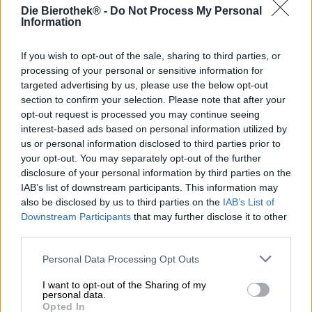
Die feine Auswahl alkoholfreier Biere der Browar Pinta ist
Die Bierothek® -
Do Not Process My Personal
um ein Exemplar reicher!
Information
Nachdem Mini Maxi Mango so ein großer Erfolg war,
If you wish to opt-out of the sale, sharing to third parties, or
haben sich die findigen Brauer aus dem Hause Pinta
processing of your personal or sensitive information for
direkt an die Kreation weiterer alkoholfreier Biere
targeted advertising by us, please use the below opt-out
gemacht. Das nächste Braustück in der Mini Maxi-Reihe
section to confirm your selection. Please note that after your
ist Mini Maxi IPA, ein saftiges India Pale Ale, das mit
einer Menge Geschmack und weniger als 0,5%
opt-out request is processed you may continue seeing
Alkoholgehalt auffährt. Das IPA wird mit den
interest-based ads based on personal information utilized by
amerikanischen Aromahopfensorten Citra und Mosaic
us or personal information disclosed to third parties prior to
eingebraut und begeistert mit frischer Fruchtigkeit und
your opt-out. You may separately opt-out of the further
kräftiger Hopfendominanz.
disclosure of your personal information by third parties on the
IAB’s list of downstream participants. This information may
Mini Maxi IPA präsentiert sich in blass goldenem Gewand
also be disclosed by us to third parties on the
IAB’s List of
im Glas und trägt eine luftige Krone schneeweißen
Downstream Participants
that may further disclose it to other
Schaums auf dem zart getrübten Körper. Ein feiner Duft
third parties.
nach frisch geschnittenen Kräutern, würzigem Pinienharz
und saftigen Zitrusfrüchten steigt in die Nase und
Personal Data Processing Opt Outs
verführt zum ersten Schluck. Dieser offenbart einen
leichtfüßigen Körper mit vollmundigem IPA-Charakter.
I want to opt-out of the Sharing of my
Auf einer dezenten Malzbasis, die nach Brot und subtilem
personal data.
Karamell schmeckt, zündet ein explosives
Opted In