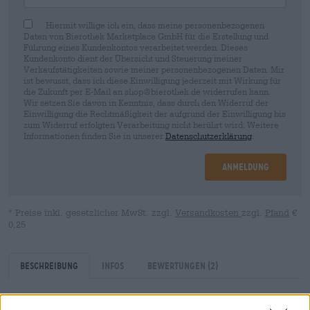
Hiermit willige ich ein, dass meine personenbezogenen
Daten von Bierothek Marketplace GmbH für die Erstellung und
Führung eines Kundenkontos verarbeitet werden. Dieses
Kundenkonto dient der Übersicht und Steuerung meiner
Verkaufstätigkeiten sowie meiner personenbezogenen Daten. Mir
ist bewusst, dass ich diese Einwilligung jederzeit mit Wirkung für
die Zukunft per E-Mail an shop@bierothek.de widerrufen kann.
Wir setzen Sie davon in Kenntnis, dass durch den Widerruf der
Einwilligung die Rechtmäßigkeit der aufgrund der Einwilligung bis
zum Widerruf erfolgten Verarbeitung nicht berührt wird. Weitere
Informationen finden Sie in unserer
Datenschutzerklärung
.
Anmeldung
* Preise inkl. gesetzlicher MwSt. zzgl.
Versandkosten
zzgl.
Pfand
€
0,25
Beschreibung
Infos
Bewertungen
(2)