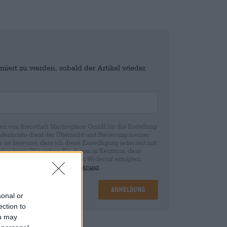
miert zu werden, sobald der Artikel wieder
en von Bierothek Marketplace GmbH für die Erstellung
denkonto dient der Übersicht und Steuerung meiner
st bewusst, dass ich diese Einwilligung jederzeit mit
fen kann. Wir setzen Sie davon in Kenntnis, dass
rund der Einwilligung bis zum Widerruf erfolgten
ie in unserer
Datenschutzerklärung
.
Anmeldung
sonal or
ection to
ou may
nd
€ 0,08