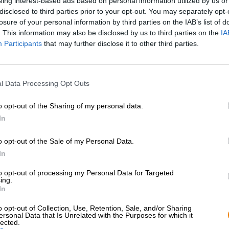
eing interest-based ads based on personal information utilized by us or
disclosed to third parties prior to your opt-out. You may separately opt-
losure of your personal information by third parties on the IAB’s list of
Beschreibung
Infos
Bewertungen
(0)
. This information may also be disclosed by us to third parties on the
IA
Participants
that may further disclose it to other third parties.
Die erste Version dieses Bieres erschien im Jahr 2016 u
Weekends gebraut. Die Resonanz war gelinde gesagt vie
l Data Processing Opt Outs
kriegen von dieser dunklen, kräftigen Schönheit mit sir
Schluck und schworen der Kreation für immer ab. Die w
Geschmack. Weil das Bier für die Messe gebraut wurde, g
o opt-out of the Sharing of my personal data.
schon ausverkauft war. Nach einiger Zeit allerdings war
In
denn einige eingefleischte Fans der Brauerei hatten den
gepackt und wurden mit einem ganz anderen Bier überra
o opt-out of the Sale of my Personal Data.
die breite Süße zu einem ausbalancierten, komplexen un
In
An genau diese Version ihres Bieres knüpft die Brauere
to opt-out of processing my Personal Data for Targeted
Magustoit, was übersetzt „des Teufels Dessert“ bedeute
ing.
haben sich die Brauer bei der Entwicklung etwas mehr
In
einiges runder, süffiger und gefälliger als der erste Su
o opt-out of Collection, Use, Retention, Sale, and/or Sharing
Um die volle Bandbreite der Aromen erleben zu können, 
ersonal Data that Is Unrelated with the Purposes for which it
lected.
Trinktemperatur von etwa 8 Grad Celsius zu starten u