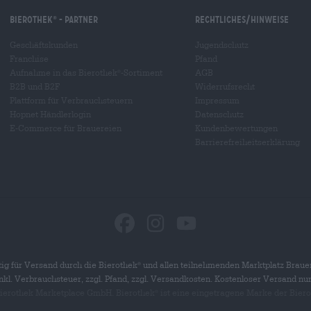
Bierothek
- Partner
Rechtliches/Hinweise
®
Geschäftskunden
Jugendschutz
Franchise
Pfand
Aufnahme in das Bierothek
-Sortiment
AGB
®
B2B und B2F
Widerrufsrecht
Plattform für Verbrauchsteuern
Impressum
Hopnet Händlerlogin
Datenschutz
E-Commerce für Brauereien
Kundenbewertungen
Barrierefreiheitserklärung
ig für Versand durch die Bierothek
und allen teilnehmenden Marktplatz Braue
®
 inkl. Verbrauchsteuer, zzgl. Pfand, zzgl. Versandkosten. Kostenloser Versand nu
 Bierothek Marketplace GmbH. Bierothek
ist eine eingetragene Marke der Bier
®