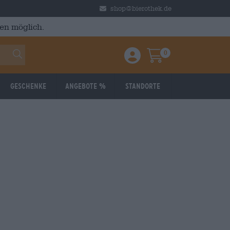
shop@bierothek.de
en möglich.
0
Einloggen / Anmelden
Warenkorb
Geschenke
Angebote %
Standorte