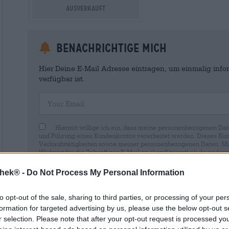
Ausverkauft
Benachrichtige mich
Hier Deine E-Mail Adresse eintragen, um einmalig infor
verfügbar ist.
Your Email
Hiermit willige ich ein, dass meine personenbezogenen Dat
und Führung eines Kundenkontos verarbeitet werden. Dieses Kun
Verkaufstätigkeiten sowie meiner personenbezogenen Daten. Mir i
Wirkung für die Zukunft per E-Mail an shop@bierothek.de widerru
durch den Widerruf der Einwilligung die Rechtmäßigkeit der aufg
Verarbeitung nicht berührt wird. Weitere Informationen finden S
thek® -
Do Not Process My Personal Information
to opt-out of the sale, sharing to third parties, or processing of your per
formation for targeted advertising by us, please use the below opt-out s
r selection. Please note that after your opt-out request is processed y
* Preise inkl. gesetzlicher MwSt. zzgl.
Versandkosten
zzgl.
Pfa