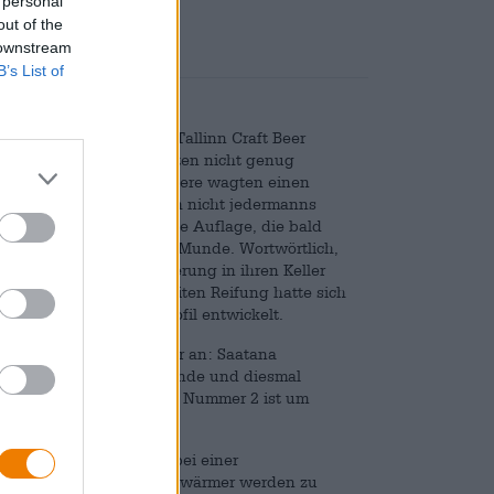
 personal
out of the
 downstream
B’s List of
nd wurde anlässlich des Tallinn Craft Beer
lseitig: Die einen konnten nicht genug
upartiger Konsistent, andere wagten einen
uchtige Süße war einfach nicht jedermanns
ab es eine relativ kleine Auflage, die bald
 das Bier wieder in aller Munde. Wortwörtlich,
 edlen Tropfen zur Lagerung in ihren Keller
scht. Im Laufe der zweiten Reifung hatte sich
d tiefen Geschmacksprofil entwickelt.
i nun sieben Jahre später an: Saatana
t, geht in die zweite Runde und diesmal
 Zeit genommen. Auflage Nummer 2 ist um
d anfänglich war.
empfiehlt die Brauerei bei einer
nd das Bier dann langsam wärmer werden zu