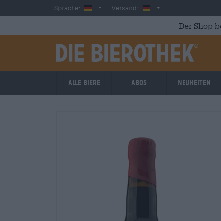
Skip to main content
German
Deutschland
Sprache:
Versand:
Der Shop b
Alle Biere
Abos
Neuheiten