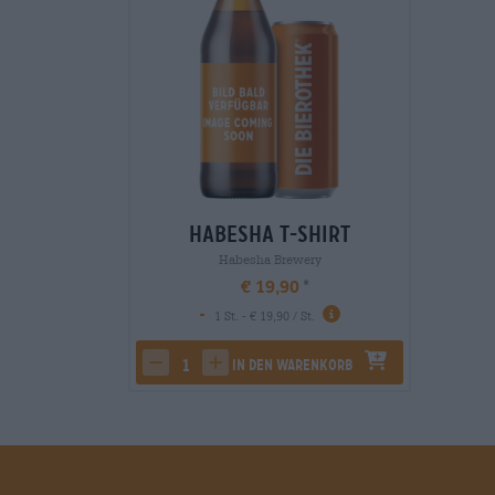
Habesha T-Shirt
Habesha Brewery
€ 19,90
-
1 St. - € 19,90 / St.
In den Warenkorb
decrease quantity
increase quantity