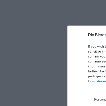
Die Biero
If you wish 
sensitive in
confirm you
continue se
information 
further disc
participants
Downstream 
Persona