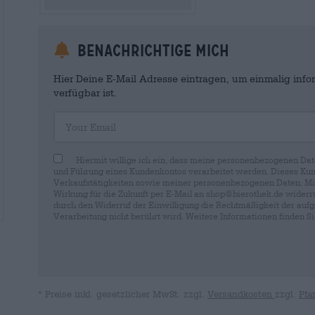
Benachrichtige mich
Hier Deine E-Mail Adresse eintragen, um einmalig infor
verfügbar ist.
Your Email
Hiermit willige ich ein, dass meine personenbezogenen Dat
und Führung eines Kundenkontos verarbeitet werden. Dieses Kun
Verkaufstätigkeiten sowie meiner personenbezogenen Daten. Mir i
Wirkung für die Zukunft per E-Mail an shop@bierothek.de widerru
durch den Widerruf der Einwilligung die Rechtmäßigkeit der aufg
Verarbeitung nicht berührt wird. Weitere Informationen finden S
* Preise inkl. gesetzlicher MwSt. zzgl.
Versandkosten
zzgl.
Pfa