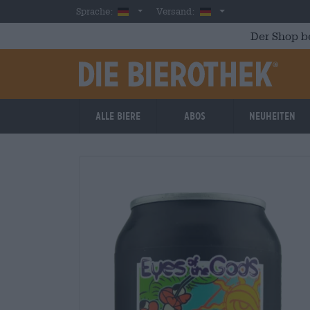
Skip to main content
German
Deutschland
Sprache:
Versand:
Der Shop b
Alle Biere
Abos
Neuheiten