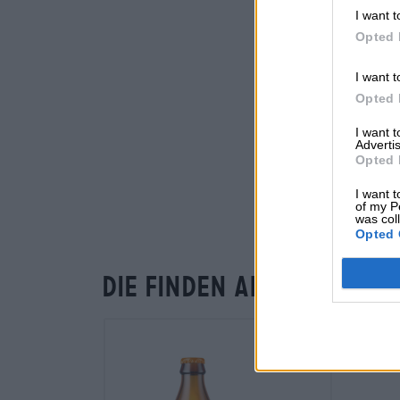
I want t
Opted 
I want t
Opted 
I want 
Advertis
Opted 
I want t
of my P
was col
Opted 
Die finden andere Kund