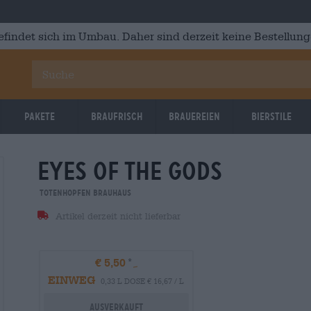
efindet sich im Umbau. Daher sind derzeit keine Bestellung
Pakete
Braufrisch
Brauereien
Bierstile
eyes of the gods
Totenhopfen Brauhaus
Artikel derzeit nicht lieferbar
€ 5,50
EINWEG
0,33 L DOSE € 16,67 / L
Ausverkauft