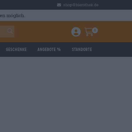
shop@bierothek.de
en möglich.
0
Einloggen / Anmelden
Warenkorb
Geschenke
Angebote %
Standorte