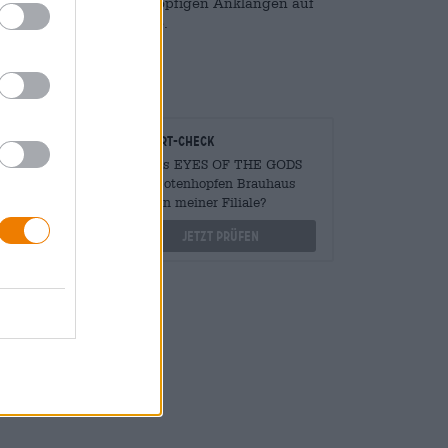
beerigen, floralen und hopfigen Anklängen auf
ge Säure mit weicher Süße.
onomen
Vor-Ort-Check
Mengen
Gibt es EYES OF THE GODS
?
von Totenhopfen Brauhaus
auch in meiner Filiale?
othek.de
Jetzt prüfen