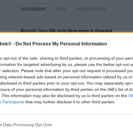
Beschreibung
Infos
Bewertungen
(0)
Bierstil: Sour IPA with Erva-mate & Guaraná
In Südamerika wird Mate schon seit Jahrtausenden get
thek® -
Do Not Process My Personal Information
schätzten die wachmachenden Eigenschaften des Mate-S
Tee auf. Im 18. und 19. Jahrhundert kamen einige Entd
to opt-out of the sale, sharing to third parties, or processing of your per
koffeinhaltige Pflanze im Rest der Welt. Traditionell w
formation for targeted advertising by us, please use the below opt-out s
getrunken. Die extra für den speziellen Tee gefertigte
r selection. Please note that after your opt-out request is processed y
Bombilla nennt. Die Besonderheit dieses Trinkröhrchens 
Weil man die Mate-Blätter lose aufgießt, braucht man d
eing interest-based ads based on personal information utilized by us or
Festkörper trinken zu können.
disclosed to third parties prior to your opt-out. You may separately opt-
losure of your personal information by third parties on the IAB’s list of
Wer keine Kalebasse samt Bombilla zuhause hat, kann fü
. This information may also be disclosed by us to third parties on the
IA
Mate-Produkte zugreifen. Wir empfehlen beispielsweis
Participants
that may further disclose it to other third parties.
IPA aus dem Hause Totenhopfen.
Seine pushende Wirkung leiht sich dieses unkonvention
und von den Samen der Guaraná-Pflanze. Diese explos
l Data Processing Opt Outs
Magnum, Galaxy, Mosaic und Citra zu einem herrlichen B