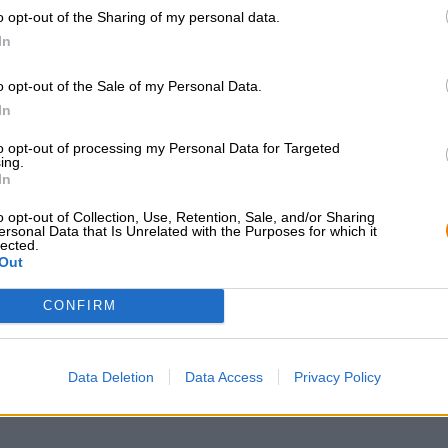
% und bringt eine Komposition aus fruchtigen, sauren, 
o opt-out of the Sharing of my personal data.
den Tisch. Eyes of the Gods kombiniert eine leichtfüßi
In
o opt-out of the Sale of my Personal Data.
In
KOSTENFREIE BIERATUNG
Händler oder Gastr
to opt-out of processing my Personal Data for Targeted
ing.
Du hast Fragen zu diesem
Du willst größere 
In
Bier? Wir sind für Dich da.
günstiger einkaufen
shop@bierothek.de
o opt-out of Collection, Use, Retention, Sale, and/or Sharing
grosshandel@bier
ersonal Data that Is Unrelated with the Purposes for which it
lected.
Out
CONFIRM
en auch lecker!
Data Deletion
Data Access
Privacy Policy