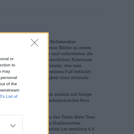
runken. Die Ureinwohner Südamerikas
trauches und gossen seine Blätter zu einem
ecker auf den Geschmack und verbreiteten die
sonal or
ird das Getränk aus einer handlichen Kalebasse
ection to
n Gefäße haben einen Strohhalm, den man
ou may
ist der Sieb, der sich an seinem Fuß befindet.
iesen Sieb, um die Flüssigkeit ohne störende
 personal
out of the
 downstream
r seinen Frischekick auch einfach auf fertige
B’s List of
e Eyes of the Gods, ein wachmachendes Sour
elle Bier von den Blättern des Yerba Mate Tees
ive Mischung wird mit den Hopfensorten
ier verwoben. Das Braustück hat stattliche 6,4