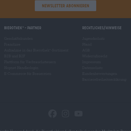
Newsletter abonnieren
Bierothek
- Partner
Rechtliches/Hinweise
®
Geschäftskunden
Jugendschutz
Franchise
Pfand
Aufnahme in das Bierothek
-Sortiment
AGB
®
B2B und B2F
Widerrufsrecht
Plattform für Verbrauchsteuern
Impressum
Hopnet Händlerlogin
Datenschutz
E-Commerce für Brauereien
Kundenbewertungen
Barrierefreiheitserklärung
®