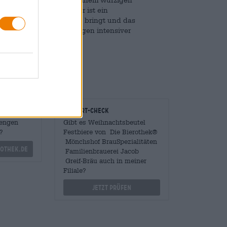
Winterbier von Schinner ist ein
hopfige Kräuter ins Glas bringt und das
oholgehalt und einem Reigen intensiver
onomen
Vor-Ort-Check
Mengen
Gibt es Weihnachtsbeutel
?
Festbiere von Die Bierothek®
Mönchshof BrauSpezialitäten
othek.de
Familienbrauerei Jacob
Greif-Bräu auch in meiner
Filiale?
Jetzt prüfen