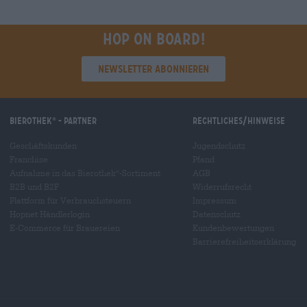
Hop on board!
Newsletter abonnieren
Bierothek
- Partner
Rechtliches/Hinweise
®
Geschäftskunden
Jugendschutz
Franchise
Pfand
Aufnahme in das Bierothek
-Sortiment
AGB
®
B2B und B2F
Widerrufsrecht
Plattform für Verbrauchsteuern
Impressum
Hopnet Händlerlogin
Datenschutz
E-Commerce für Brauereien
Kundenbewertungen
Barrierefreiheitserklärung