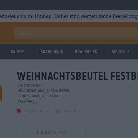
efindet sich im Umbau. Daher sind derzeit keine Bestellung
Pakete
Braufrisch
Brauereien
Bierstile
weihnachtsbeutel festb
Reduziert
Die Bierothek
®
Mönchshof BrauSpezialitäten
Familienbrauerei Jacob
Greif-Bräu
Artikel derzeit nicht lieferbar
€ 9,90
€ 11,40