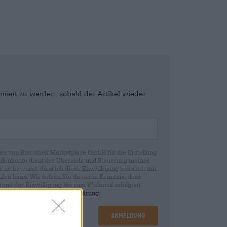
miert zu werden, sobald der Artikel wieder
en von Bierothek Marketplace GmbH für die Erstellung
denkonto dient der Übersicht und Steuerung meiner
st bewusst, dass ich diese Einwilligung jederzeit mit
fen kann. Wir setzen Sie davon in Kenntnis, dass
rund der Einwilligung bis zum Widerruf erfolgten
ie in unserer
Datenschutzerklärung
.
Anmeldung