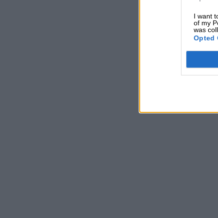
I want t
of my P
was col
Opted 