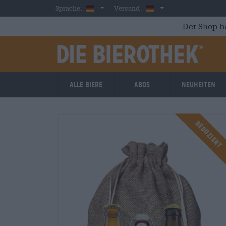
Skip to main content
German
Deutschland
Sprache:
Versand:
Der Shop b
Alle Biere
Abos
Neuheiten
Reduziert
Reduziert