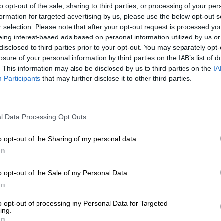
to opt-out of the sale, sharing to third parties, or processing of your per
formation for targeted advertising by us, please use the below opt-out s
* Preise inkl. gesetzlicher MwSt. zzgl.
Versandkosten
zzgl.
Pfa
r selection. Please note that after your opt-out request is processed y
eing interest-based ads based on personal information utilized by us or
disclosed to third parties prior to your opt-out. You may separately opt-
Beschreibung
Infos
Bewertungen
(0)
losure of your personal information by third parties on the IAB’s list of
. This information may also be disclosed by us to third parties on the
IA
Participants
that may further disclose it to other third parties.
Weihnachten ist das Fest der Liebe und eine Gelegenhei
ausgesuchten und liebevoll verpackten Geschenken zu b
Schenkens im Laufe des Älterwerdens immer mehr. Währ
ihrem glänzenden Papier schälten, bekommen wir als E
l Data Processing Opt Outs
gar nichts. Weil man sich die Dinge, die man braucht o
kauft, wird es für Freund:innen und Familie immer sch
o opt-out of the Sharing of my personal data.
oft vereinbart man der Einfachheit halber, sich nichts z
In
Wir empfehlen deshalb allen, die von dieser Misere betr
o opt-out of the Sale of my Personal Data.
Eine tolle Aufmerksamkeit für sich selbst (oder bierbeg
Weihnachtsbeutel
: In urige Jutebeutel verpackte Biersp
In
gebraut wurden und bei kaltem, ungemütlichem Wetter
to opt-out of processing my Personal Data for Targeted
ing.
Der Weihnachtsbeutel Festbiere beispielsweise liefert Di
In
Leikeims Wintertraum ist ein vollmundiger Sud mit sam