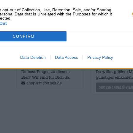
Geschmacksbild aus Honig-, Brot- und Fruchtnoten. Das 
o opt-out of Collection, Use, Retention, Sale, and/or Sharing
kastanienbrauner Klassiker, der Röstmalz, Karamell und 
ersonal Data that Is Unrelated with the Purposes for which it
Veldensteiner Festbier glänzt mit stattlichen 6,0 % Alk
lected.
Out
Aromen.
CONFIRM
Data Deletion
Data Access
Privacy Policy
KOSTENFREIE BIERATUNG
Händler oder Gastr
Du hast Fragen zu diesem
Du willst größere 
Bier? Wir sind für Dich da.
günstiger einkaufen
shop@bierothek.de
grosshandel@bier