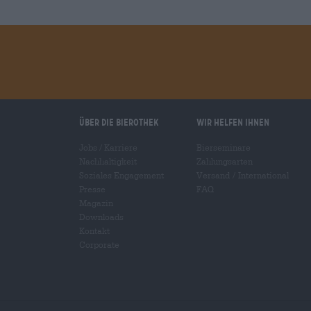
Über die Bierothek
Wir helfen Ihnen
Jobs / Karriere
Bierseminare
Nachhaltigkeit
Zahlungsarten
Soziales Engagement
Versand
/
International
Presse
FAQ
Magazin
Downloads
Kontakt
Corporate