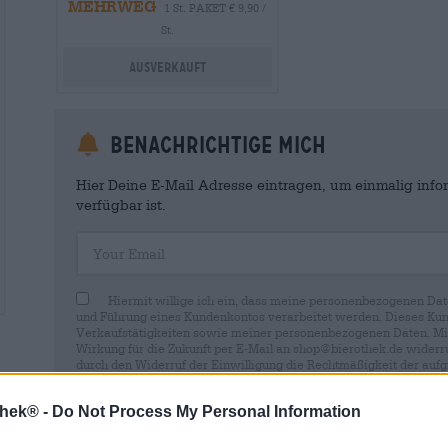
MEHRWEG
1 St. PAKET € 9,90 /
St.
Ausverkauft
Benachrichtige mich
Hier Deine E-Mail Adresse eintragen, um einmalig infor
verfügbar ist.
Your Email
Hiermit willige ich ein, dass meine personenbezogenen Dat
und Führung eines Kundenkontos verarbeitet werden. Dieses Kun
Verkaufstätigkeiten sowie meiner personenbezogenen Daten. Mir i
Wirkung für die Zukunft per E-Mail an shop@bierothek.de widerru
durch den Widerruf der Einwilligung die Rechtmäßigkeit der aufg
Verarbeitung nicht berührt wird. Weitere Informationen finden S
thek® -
Do Not Process My Personal Information