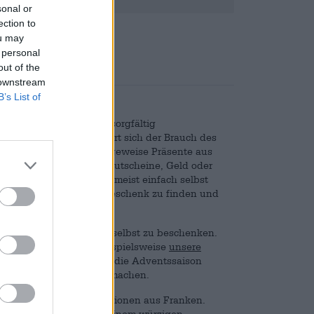
sonal or
ection to
nd
€ 0,31
ou may
 personal
out of the
 downstream
B’s List of
t, unsere Liebsten mit sorgfältig
eglücken. Leider verliert sich der Brauch des
end wir als Kinder bergeweise Präsente aus
rwachsene immer öfter Gutscheine, Geld oder
der gerne haben möchte, meist einfach selbst
wieriger das passende Geschenk zu finden und
u schenken.
offen sind, sich einfach selbst zu beschenken.
eisterte Andere) sind beispielsweise
unsere
ezialitäten, die extra für die Adventssaison
 besonders viel Freude machen.
r drei festliche Bierkreationen aus Franken.
tig-weicher Textur und einem würzigen