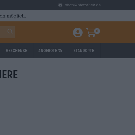
shop@bierothek.de
en möglich.
0
Einloggen / Anmelden
Warenkorb
Geschenke
Angebote %
Standorte
iere
Reduziert