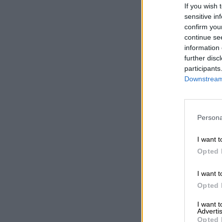
If you wish 
sensitive in
confirm you
continue se
information 
further disc
participants
Downstream 
Persona
I want t
Opted 
I want t
Opted 
I want 
Advertis
Opted 