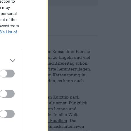
ection to
ou may
nd
€ 0,50
 personal
out of the
 downstream
B’s List of
und Weise. Viele feiern im Kreise ihrer Familie
n Festessen zu Festessen zu tingeln und viel
d stehen am ersten Weihnachtsfeiertag schon
vergangenen Nacht die Piste herunterzujagen.
r die Feiertage für einen Katzensprung in
orm von Schnee stattfinden, es kann auch
 zum Fest zu einem kleinen Kurztrip nach
rhaft und noch leckerer als sonst. Pünktlich
hre gehaltvollen Festbiere heraus und
Alkohol, Gewürz und Malz. In aller Welt
ium
,
St. Bernardus
und
St. Feuillien
: Die
end mit wuchtigen, geschmacksintensiven