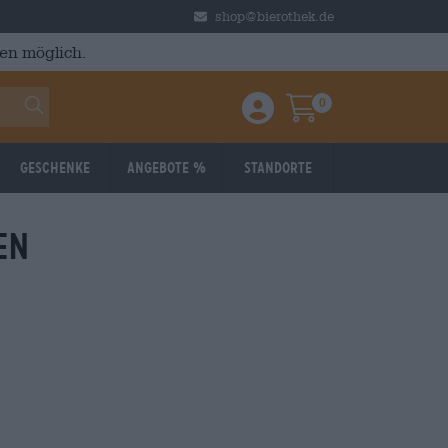
shop@bierothek.de
en möglich.
0
Einloggen / Anmelden
Warenkorb
Geschenke
Angebote %
Standorte
en
Reduziert