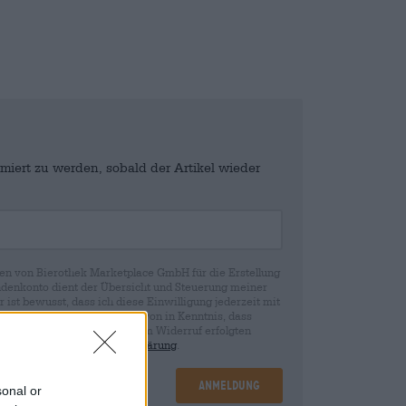
miert zu werden, sobald der Artikel wieder
en von Bierothek Marketplace GmbH für die Erstellung
denkonto dient der Übersicht und Steuerung meiner
st bewusst, dass ich diese Einwilligung jederzeit mit
fen kann. Wir setzen Sie davon in Kenntnis, dass
rund der Einwilligung bis zum Widerruf erfolgten
ie in unserer
Datenschutzerklärung
.
Anmeldung
sonal or