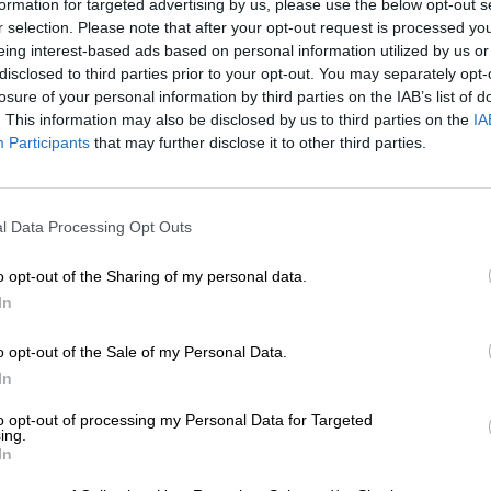
formation for targeted advertising by us, please use the below opt-out s
r selection. Please note that after your opt-out request is processed y
* Preise inkl. gesetzlicher MwSt. zzgl.
Versandkosten
zzgl.
Pfa
eing interest-based ads based on personal information utilized by us or
disclosed to third parties prior to your opt-out. You may separately opt-
losure of your personal information by third parties on the IAB’s list of
Beschreibung
Infos
Bewertungen
(0)
. This information may also be disclosed by us to third parties on the
IA
Participants
that may further disclose it to other third parties.
Das Fest der Liebe zelebriert jeder auf seine eigene Art 
und Verwandten und verbringen die Feiertage damit, vo
l Data Processing Opt Outs
zu viel zu verschlingen. Andere fahren in die Berge un
frühmorgens auf den Brettern, um im Pulverschnee der 
o opt-out of the Sharing of my personal data.
Andere wiederum ziehen die Wärme vor und flüchten übe
den Süden. Weiße Weihnacht muss nicht unbedingt in F
In
puderfeinen Sandstrand und Piña Coladas beinhalten.
o opt-out of the Sale of my Personal Data.
Ganz egal wie Du normalerweise feierst, wir laden Dich
In
Belgien ein. Dort ist es an Weihnachten besonders zaube
zum Adventsbeginn bringen die belgischen Brauereien i
to opt-out of processing my Personal Data for Targeted
versüßen uns die ersten kalten Tage mit einem Plus an 
ing.
bekannt sind die Weihnachtsbiere der Brauereien
Delir
In
alteingesessenen Brauhäuser begehen den Heiligen Ab