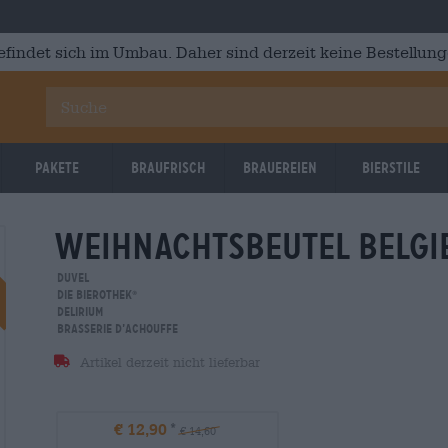
efindet sich im Umbau. Daher sind derzeit keine Bestellung
Pakete
Braufrisch
Brauereien
Bierstile
weihnachtsbeutel belgi
Reduziert
Duvel
Die Bierothek
®
Delirium
Brasserie d’Achouffe
Artikel derzeit nicht lieferbar
€ 12,90
€ 14,60