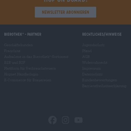
Newsletter abonnieren
Bierothek
- Partner
Rechtliches/Hinweise
®
Geschäftskunden
Jugendschutz
Franchise
Pfand
Aufnahme in das Bierothek
-Sortiment
AGB
®
B2B und B2F
Widerrufsrecht
Plattform für Verbrauchsteuern
Impressum
Hopnet Händlerlogin
Datenschutz
E-Commerce für Brauereien
Kundenbewertungen
Barrierefreiheitserklärung