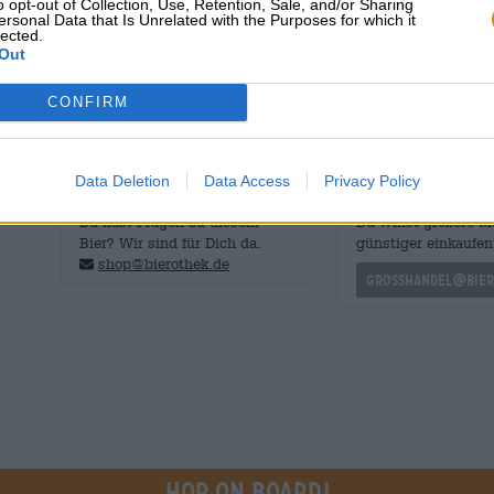
und festlichen Kreationen, die den Zauber des weihnacht
o opt-out of Collection, Use, Retention, Sale, and/or Sharing
ersonal Data that Is Unrelated with the Purposes for which it
die belgische Weihnacht mit unserem Weihnachtsbeute
lected.
Out
Prettige Kerstdagen, iedereen!
CONFIRM
Data Deletion
Data Access
Privacy Policy
KOSTENFREIE BIERATUNG
Händler oder Gastr
Du hast Fragen zu diesem
Du willst größere 
Bier? Wir sind für Dich da.
günstiger einkaufen
shop@bierothek.de
grosshandel@bier
Hop on board!