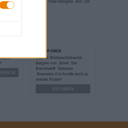
lichen Belgiens in Dein Glas bringen. Hol‘ Dir
l nach Hause.
onomen
Vor-Ort-Check
Mengen
Gibt es Weihnachtsbeutel
?
Belgien von Duvel Die
Bierothek® Delirium
othek.de
Brasserie d’Achouffe auch in
meiner Filiale?
Jetzt prüfen