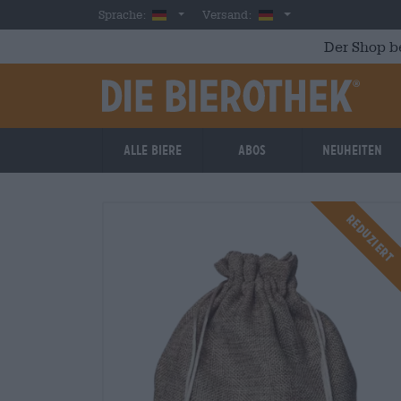
Skip to main content
German
Deutschland
Sprache:
Versand:
Der Shop b
Alle Biere
Abos
Neuheiten
Reduziert
Reduziert