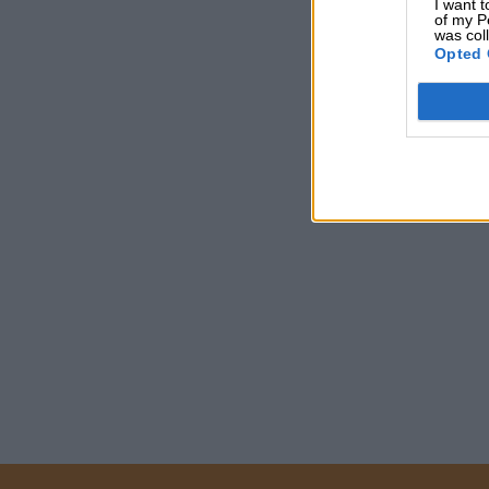
I want t
of my P
was col
Opted 