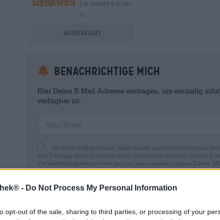
MEHRWEG
1 St. PAKET € 12,90 /
St.
Ausverkauft
Benachrichtige mich
Hier Deine E-Mail Adresse eintragen, um einmalig infor
verfügbar ist.
Your Email
Hiermit willige ich ein, dass meine personenbezogenen Dat
und Führung eines Kundenkontos verarbeitet werden. Dieses Kun
Verkaufstätigkeiten sowie meiner personenbezogenen Daten. Mir i
Wirkung für die Zukunft per E-Mail an shop@bierothek.de widerru
durch den Widerruf der Einwilligung die Rechtmäßigkeit der aufg
Verarbeitung nicht berührt wird. Weitere Informationen finden S
thek® -
Do Not Process My Personal Information
to opt-out of the sale, sharing to third parties, or processing of your per