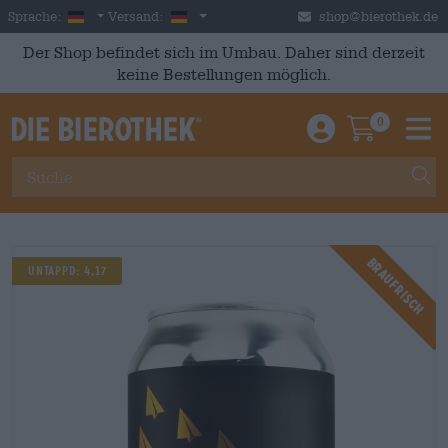
Skip to main content
German
Deutschland
Sprache:
Versand:
shop@bierothek.de
Der Shop befindet sich im Umbau. Daher sind derzeit
keine Bestellungen möglich.
0
Einloggen / An
Warenkor
M
Braufrisch
Untappd: 4,17