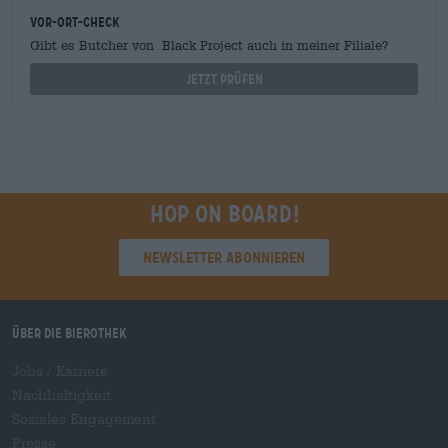
Vor-Ort-Check
Gibt es Butcher von Black Project auch in meiner Filiale?
Jetzt prüfen
Hop on board!
Newsletter abonnieren
Über die Bierothek
Jobs / Karriere
Nachhaltigkeit
Soziales Engagement
Presse