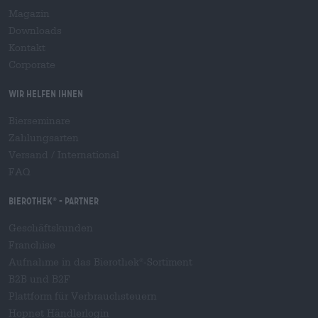
Magazin
Downloads
Kontakt
Corporate
Wir helfen Ihnen
Bierseminare
Zahlungsarten
Versand
/
International
FAQ
Bierothek
- Partner
®
Geschäftskunden
Franchise
Aufnahme in das Bierothek
-Sortiment
®
B2B und B2F
Plattform für Verbrauchsteuern
Hopnet Händlerlogin