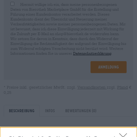
Hiermit willige ich ein, dass meine personenbezogenen
Daten von Bierothek Marketplace GmbH für die Erstellung und
Führung eines Kundenkontos verarbeitet werden. Dieses
Kundenkonto dient der Übersicht und Steuerung meiner
Verkaufstätigkeiten sowie meiner personenbezogenen Daten. Mir
ist bewusst, dass ich diese Einwilligung jederzeit mit Wirkung für
die Zukunft per E-Mail an shop@bierothek.de widerrufen kann.
Wir setzen Sie davon in Kenntnis, dass durch den Widerruf der
Einwilligung die Rechtmäßigkeit der aufgrund der Einwilligung bis
zum Widerruf erfolgten Verarbeitung nicht berührt wird. Weitere
Informationen finden Sie in unserer
Datenschutzerklärung
.
Anmeldung
* Preise inkl. gesetzlicher MwSt. zzgl.
Versandkosten
zzgl.
Pfand
€
0,25
Beschreibung
Infos
Bewertungen
(0)
Sauerbiere fanden im Laufe der letzten Jahre mehr und