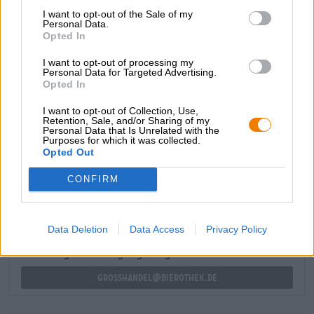
Sommerfrüchtchen ziehen sich wie roter Faden durch den
I want to opt-out of the Sale of my
Biergenuss und prägen sowohl die Optik als auch Duft
Personal Data.
und Geschmack. Das beerenfarbene Schmankerl riecht
Opted In
und schmeckt nach erntefrischen Kirschen und
I want to opt-out of processing my
Himbeeren, ein Hauch Limette und eine fruchtige Säure
Personal Data for Targeted Advertising.
runden den Biergenuss stimmig ab.
Opted In
I want to opt-out of Collection, Use,
Retention, Sale, and/or Sharing of my
Personal Data that Is Unrelated with the
Purposes for which it was collected.
Opted Out
KOSTENFREIE BIERATUNG
Du hast Fragen zu diesem Bier? Wir sind für Dich da.
CONFIRM
shop@bierothek.de
Data Deletion
Data Access
Privacy Policy
Händler oder Gastronomen
Du willst größere Mengen günstiger einkaufen?
grosshandel@bierothek.de