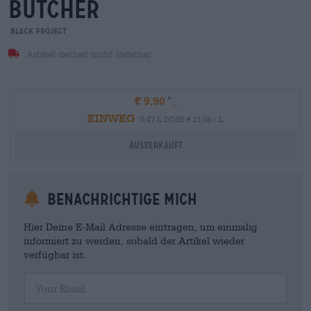
butcher
Black Project
Artikel derzeit nicht lieferbar
€ 9,90
EINWEG
0,47 L DOSE € 21,06 / L
Ausverkauft
Benachrichtige mich
Hier Deine E-Mail Adresse eintragen, um einmalig
informiert zu werden, sobald der Artikel wieder
verfügbar ist.
Your Email