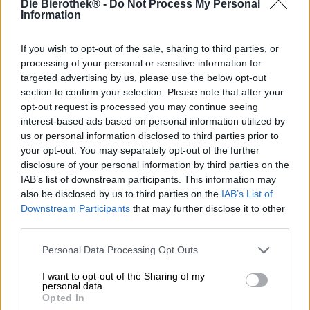
Die Bierothek® -
Do Not Process My Personal
mehr Anklang. Zuvor waren derlei Biere regional
Information
begrenzt: Mancherorts gab es schon immer Sauerbier,
andernorts eher nicht. Leipzig beispielsweise gehört mit
der Gose zu den traditionellen Sauerbier-Orten und auch
If you wish to opt-out of the sale, sharing to third parties, or
in Belgien gehört der spezielle Bierstil schon seit
processing of your personal or sensitive information for
Jahrhunderten zum Repertoire der Brauer. Die Craftbier-
targeted advertising by us, please use the below opt-out
Bewegung hat das Sour Ale wieder in den Fokus der
section to confirm your selection. Please note that after your
Aufmerksamkeit gerückt und heute gibt es zahllose
opt-out request is processed you may continue seeing
Brauereien, die neben ihren modernen Craftbieren auch
interest-based ads based on personal information utilized by
das ein oder andere Sauerbier zur Auswahl haben.
us or personal information disclosed to third parties prior to
your opt-out. You may separately opt-out of the further
Ein Beispiel ist die Denver Brauerei Black Project. Die
disclosure of your personal information by third parties on the
findigen Amerikaner haben sich der Arbeit mit wilden
IAB’s list of downstream participants. This information may
Hefen und spontaner Gärung gewidmet und haben ein
also be disclosed by us to third parties on the
IAB’s List of
Sortiment, das fast ausschließlich aus handwerklich
Downstream Participants
that may further disclose it to other
hergestellten und mit unkonventionellen Mitteln
third parties.
fermentierten Sauerbieren besteht.
Ein Favorit unter ihren Kreationen ist ihr Sour Golden Ale
Personal Data Processing Opt Outs
namens Butcher. Das schlanke Bier kommt mit stattlichen
7,14 % Alkoholgehalt daher und bringt einen mit dem
I want to opt-out of the Sharing of my
personal data.
verführerischen Aroma aus frischen Kirschen und
Opted In
Himbeeren um den Verstand. Die köstlichen