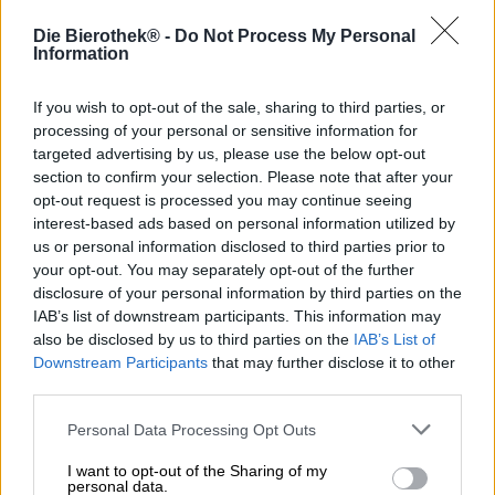
Intercity Conspiracy verbindet nicht nur zwei Städte
Die Bierothek® -
Do Not Process My Personal
miteinander, es kombiniert auch zwei Bierstile: Das
Information
sogenannte West Coast Cold IPA vereint den sauberen
Knack eines Lagers mit den heftigen Hopfennoten eines
If you wish to opt-out of the sale, sharing to third parties, or
India Pale Ales. Das Braustück stammt aus der Feder
processing of your personal or sensitive information for
zweier Brauereien. Aus Amsterdam tritt das Team von
targeted advertising by us, please use the below opt-out
Two Chefs Brewing
an, ihre Komplizen sind die Brauer
section to confirm your selection. Please note that after your
von der Brouwerij Noordt aus Rotterdam. Für die
opt-out request is processed you may continue seeing
maximale Hopfenpower hat sich die Gang eine ganze
Handvoll aromatischer C-Hopfen ins Boot geholt.
interest-based ads based on personal information utilized by
Columbus, Citra, Cascade, Chinook und Centennial
us or personal information disclosed to third parties prior to
liefern das klassische West Coast-Feeling, das nach
your opt-out. You may separately opt-out of the further
Pinienharz und saftigem Tropenobst schmeckt.
disclosure of your personal information by third parties on the
IAB’s list of downstream participants. This information may
Die interstädtische Verschwörung präsentiert sich in
also be disclosed by us to third parties on the
IAB’s List of
einem von zarten Hefeschleiern und einem
Downstream Participants
that may further disclose it to other
Kupferschimmer durchzogenen Quittengelb. Die
third parties.
Schaumkrone ist eher flüchtiger Natur und lässt recht
schnell Raum für den verlockenden Duft. Eine Synkrise
Personal Data Processing Opt Outs
aus ofenfrischen Keksen, Zitronenzesten, Maracuja und
Harz erfüllt die Luft und macht Lust auf den ersten
I want to opt-out of the Sharing of my
Schluck. Dieser offenbart ein seidiges Mundgefühl mit
personal data.