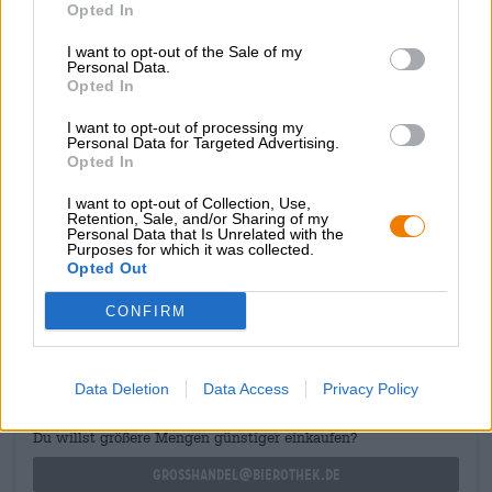
Opted In
prickelnder Kohlensäure. Süßes Getreide eröffnet den
Biergenuss, nach und nach gesellen sich dann reife
I want to opt-out of the Sale of my
Früchte, Grasanklänge und florale Hopfennoten hinzu.
Personal Data.
Eine klare Bitterkeit begleitet das Aromenspiel und
Opted In
mündet ein ein hopfengepacktes Finish.
I want to opt-out of processing my
Wenn Brauer und Köche, die Bier brauen sich
Personal Data for Targeted Advertising.
zusammentun, kann das nur gut werden!
Opted In
I want to opt-out of Collection, Use,
Retention, Sale, and/or Sharing of my
Personal Data that Is Unrelated with the
Purposes for which it was collected.
Opted Out
KOSTENFREIE BIERATUNG
CONFIRM
Du hast Fragen zu diesem Bier? Wir sind für Dich da.
shop@bierothek.de
Data Deletion
Data Access
Privacy Policy
Händler oder Gastronomen
Du willst größere Mengen günstiger einkaufen?
grosshandel@bierothek.de