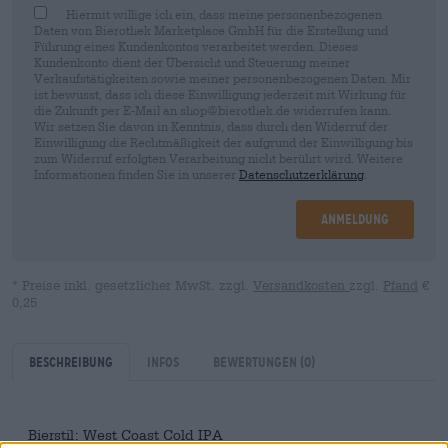
Hiermit willige ich ein, dass meine personenbezogenen
Daten von Bierothek Marketplace GmbH für die Erstellung und
Führung eines Kundenkontos verarbeitet werden. Dieses
Kundenkonto dient der Übersicht und Steuerung meiner
Verkaufstätigkeiten sowie meiner personenbezogenen Daten. Mir
ist bewusst, dass ich diese Einwilligung jederzeit mit Wirkung für
die Zukunft per E-Mail an shop@bierothek.de widerrufen kann.
Wir setzen Sie davon in Kenntnis, dass durch den Widerruf der
Einwilligung die Rechtmäßigkeit der aufgrund der Einwilligung bis
zum Widerruf erfolgten Verarbeitung nicht berührt wird. Weitere
Informationen finden Sie in unserer
Datenschutzerklärung
.
Anmeldung
* Preise inkl. gesetzlicher MwSt. zzgl.
Versandkosten
zzgl.
Pfand
€
0,25
Beschreibung
Infos
Bewertungen
(0)
Bierstil: West Coast Cold IPA