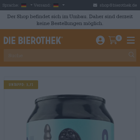
Skip to main content
German
Deutschland
Sprache:
Versand:
shop@bierothek.de
Der Shop befindet sich im Umbau. Daher sind derzeit
keine Bestellungen möglich.
0
Einloggen / An
Warenkor
M
Untappd: 3,71