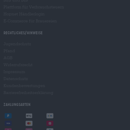
B2B und B2F
Plattform für Verbrauchsteuern
Hopnet Händlerlogin
E-Commerce für Brauereien
Rechtliches/Hinweise
Jugendschutz
Pfand
AGB
Widerrufsrecht
Impressum
Datenschutz
Kundenbewertungen
Barrierefreiheitserklärung
Zahlungsarten