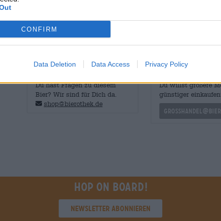
steuern neben dem Aroma auch eine geradlinige, saubere
Out
rundet das Vergnügen ab.
CONFIRM
Data Deletion
Data Access
Privacy Policy
KOSTENFREIE BIERATUNG
Händler oder Gastr
Du hast Fragen zu diesem
Du willst größere 
Bier? Wir sind für Dich da.
günstiger einkaufen
shop@bierothek.de
grosshandel@bier
Hop on board!
Newsletter abonnieren