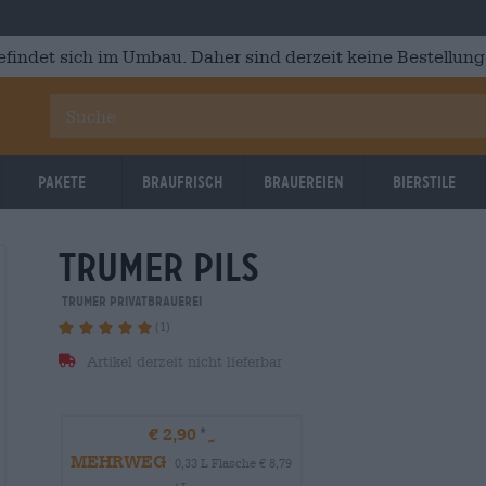
efindet sich im Umbau. Daher sind derzeit keine Bestellung
Pakete
Braufrisch
Brauereien
Bierstile
trumer Pils
Trumer Privatbrauerei
(1)
Artikel derzeit nicht lieferbar
€ 2,90
MEHRWEG
0,33 L Flasche € 8,79