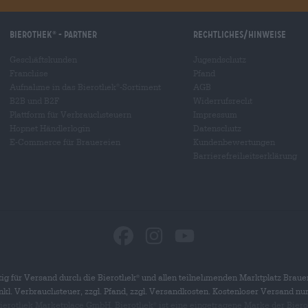
Bierothek
- Partner
Rechtliches/Hinweise
®
Geschäftskunden
Jugendschutz
Franchise
Pfand
Aufnahme in das Bierothek
-Sortiment
AGB
®
B2B und B2F
Widerrufsrecht
Plattform für Verbrauchsteuern
Impressum
Hopnet Händlerlogin
Datenschutz
E-Commerce für Brauereien
Kundenbewertungen
Barrierefreiheitserklärung
ig für Versand durch die Bierothek
und allen teilnehmenden Marktplatz Braue
®
 inkl. Verbrauchsteuer, zzgl. Pfand, zzgl. Versandkosten. Kostenloser Versand nu
 Bierothek Marketplace GmbH. Bierothek
ist eine eingetragene Marke der Bier
®