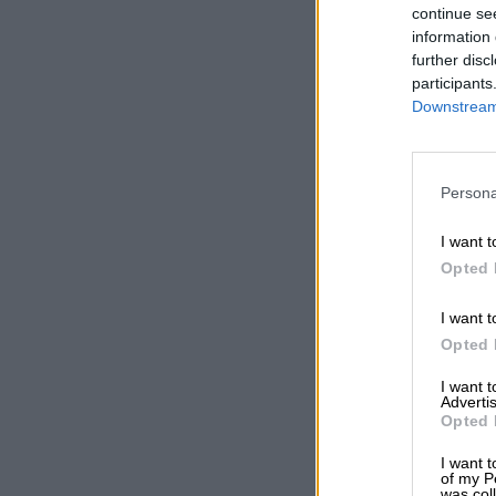
continue se
information 
further disc
participants
Downstream 
Persona
I want t
Opted 
I want t
Opted 
I want 
Advertis
Opted 
I want t
of my P
was col