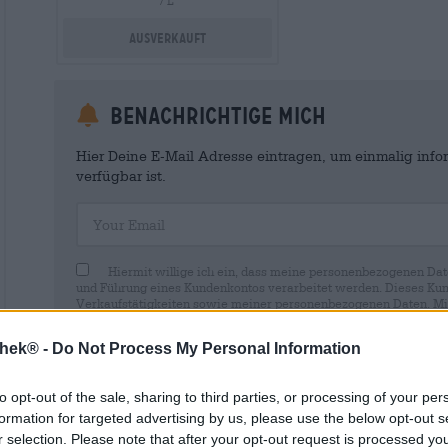
/ L
Ausverkauft
Benachrichtige mich
Hier Deine E-Mail Adresse eintragen, um einmalig infor
verfügbar ist.
Your Email
Hiermit willige ich ein, dass meine personenbezogenen Dat
und Führung eines Kundenkontos verarbeitet werden. Dieses Kun
Verkaufstätigkeiten sowie meiner personenbezogenen Daten. Mir i
Wirkung für die Zukunft per E-Mail an shop@bierothek.de widerru
durch den Widerruf der Einwilligung die Rechtmäßigkeit der aufg
thek® -
Do Not Process My Personal Information
Verarbeitung nicht berührt wird. Weitere Informationen finden S
to opt-out of the sale, sharing to third parties, or processing of your per
formation for targeted advertising by us, please use the below opt-out s
r selection. Please note that after your opt-out request is processed y