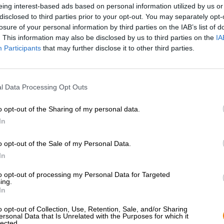
eing interest-based ads based on personal information utilized by us or
* Preise inkl. gesetzlicher MwSt. zzgl.
Versandkosten
zzgl.
Pfa
disclosed to third parties prior to your opt-out. You may separately opt-
losure of your personal information by third parties on the IAB’s list of
Beschreibung
Infos
Bewertungen
(1)
. This information may also be disclosed by us to third parties on the
IA
Participants
that may further disclose it to other third parties.
Das Pils ist ein Klassiker, der seit der Mitte des 19. J
gerne getrunken wird. In vielen Teilen Deutschlands is
l Data Processing Opt Outs
Ausstoß und der Liebling Vieler. Wir können die Begeis
Sud verstehen, auch wenn uns die unzähligen Kreation
o opt-out of the Sharing of my personal data.
andere Richtungen locken. Wenn wir jedoch zum Pilsner
In
von der Trumer Privatbrauerei. Das österreichische Tea
hat eine ganze Reihe verschiedenster Interpretationen 
o opt-out of the Sale of my Personal Data.
Das Flaggschiff des Sortiments ist das Trumer Pils. Der
In
den Vorgaben des Bayerischen Reinheitsgebotes gebrau
verwendet Trumer ausschließlich Naturhopfen. Das Bier w
to opt-out of processing my Personal Data for Targeted
Ruhe zu einem leichtfüßigen Genuss, der uns mit Eleg
ing.
In
betört.
Das preisgekrönte Schmankerl glänzt in einem sonnigen
o opt-out of Collection, Use, Retention, Sale, and/or Sharing
ersonal Data that Is Unrelated with the Purposes for which it
Schaumkrone auf dem kristallklaren Körper. Florale H
lected.