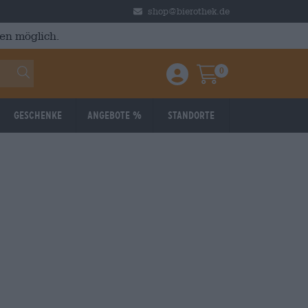
shop@bierothek.de
en möglich.
0
Einloggen / Anmelden
Warenkorb
Geschenke
Angebote %
Standorte