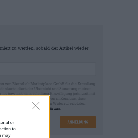
miert zu werden, sobald der Artikel wieder
en von Bierothek Marketplace GmbH für die Erstellung
denkonto dient der Übersicht und Steuerung meiner
st bewusst, dass ich diese Einwilligung jederzeit mit
fen kann. Wir setzen Sie davon in Kenntnis, dass
rund der Einwilligung bis zum Widerruf erfolgten
ie in unserer
Datenschutzerklärung
.
Anmeldung
sonal or
ection to
ou may