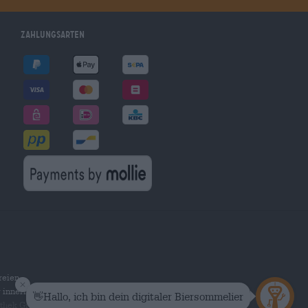
Zahlungsarten
reien
r innerhalb Deutschlands.
othek Group GmbH. Alle Rechte vorbehalten.