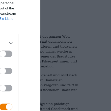
 personal
nd
€ 0,25
out of the
 downstream
B’s List of
ahrhunderts gebraut und auf der ganzen Welt
t Pils noch immer das Bier mit dem höchsten
terung für den herben, bitteren und trockenen
en der Craftbier-Bewegung immer wieder in
 greifen, dann gerne zu einer der Braustücke
m zählt zu den führenden Pilsexpert:innen und
des Traditionsbieres im Angebot.
 Sud enthält 4,9 % Alkoholgehalt und wird nach
t. Im Gegensatz zu vielen Brauereien
ird in offenen Bottichen vergoren und reift in
anz und seinem besonders trockenen Charakter
 Goldton im Glas und trägt eine prächtige
opfennoten dominieren Duft und Geschmack und