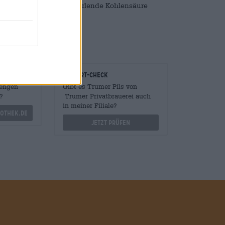
 Bitterkeit bei. Eine perlende Kohlensäure
onomen
Vor-Ort-Check
Mengen
Gibt es Trumer Pils von
?
Trumer Privatbrauerei auch
in meiner Filiale?
othek.de
Jetzt prüfen