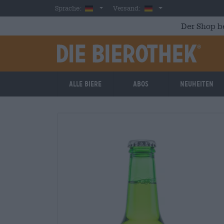
Skip to main content
German
Deutschland
Sprache:
Versand:
Der Shop b
Alle Biere
Abos
Neuheiten