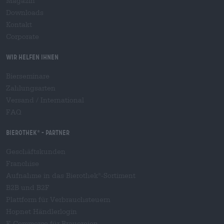
Magazin
Downloads
Kontakt
Corporate
Wir helfen Ihnen
Bierseminare
Zahlungsarten
Versand
/
International
FAQ
Bierothek
- Partner
®
Geschäftskunden
Franchise
Aufnahme in das Bierothek
-Sortiment
®
B2B und B2F
Plattform für Verbrauchsteuern
Hopnet Händlerlogin
E-Commerce für Brauereien