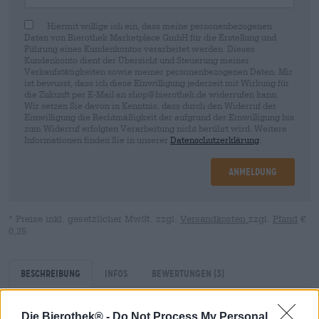
Hiermit willige ich ein, dass meine personenbezogenen
Daten von Bierothek Marketplace GmbH für die Erstellung und
Führung eines Kundenkontos verarbeitet werden. Dieses
Kundenkonto dient der Übersicht und Steuerung meiner
Verkaufstätigkeiten sowie meiner personenbezogenen Daten. Mir
ist bewusst, dass ich diese Einwilligung jederzeit mit Wirkung für
die Zukunft per E-Mail an shop@bierothek.de widerrufen kann.
Wir setzen Sie davon in Kenntnis, dass durch den Widerruf der
Einwilligung die Rechtmäßigkeit der aufgrund der Einwilligung bis
zum Widerruf erfolgten Verarbeitung nicht berührt wird. Weitere
Informationen finden Sie in unserer
Datenschutzerklärung
.
Anmeldung
* Preise inkl. gesetzlicher MwSt. zzgl.
Versandkosten
zzgl.
Pfand
€
0,25
Beschreibung
Infos
Bewertungen
(3)
Die Bierothek® -
Do Not Process My Personal