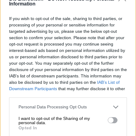
Das Porter ist eines der legendenreichsten Biere
Information
überhaupt. Eine Menge Geschichte steckt hinter dem
dunklen, vollmundigen Bier und zahllose Mysterien
If you wish to opt-out of the sale, sharing to third parties, or
ranken sich darum. Die spanische Brauerei Espiga hat
processing of your personal or sensitive information for
sich dem faszinierenden Bier angenommen und eine
targeted advertising by us, please use the below opt-out
außergewöhnliche Bierspezialität kreiert, die
section to confirm your selection. Please note that after your
aromaintensiv ist ohne dabei zu wuchtig zu sein.
opt-out request is processed you may continue seeing
Espigas Porter erscheint in einem undurchsichtigen,
interest-based ads based on personal information utilized by
tiefdunklen Mahagoniton im Glas und betört bei
us or personal information disclosed to third parties prior to
Einschenken bereits mit seinen herrlichen Aromen. In der
your opt-out. You may separately opt-out of the further
Nase treffen frisch gemahlener Kaffee, Röstmalze und
disclosure of your personal information by third parties on the
dunkle Schokolade auf eine trockene Getreidenote. Der
IAB’s list of downstream participants. This information may
Duft aus dem cremigen, haselnussbraunen Schaum macht
also be disclosed by us to third parties on the
IAB’s List of
große Lust auf den ersten Schluck. Und der Antrunk
Downstream Participants
that may further disclose it to other
enttäuscht nicht: Ein leichter bis mittelschwerer Körper
third parties.
mit angenehmer Kohlensäure transportiert ein
aromaintensives Bier. Weiche Röstmalznoten
Personal Data Processing Opt Outs
umschmeicheln den Gaumen mit moderater Süße, frisch
gebrühter Kaffee und Zartbitterschokolade bringen eine
I want to opt-out of the Sharing of my
personal data.
herrliche, herbe Bittere mit ins Aromenspiel. Espigas
Opted In
Porter ist ein schön ausbalancierter Biergenuss, der uns
mit kräftigen Bitternoten und einer feinen Süße