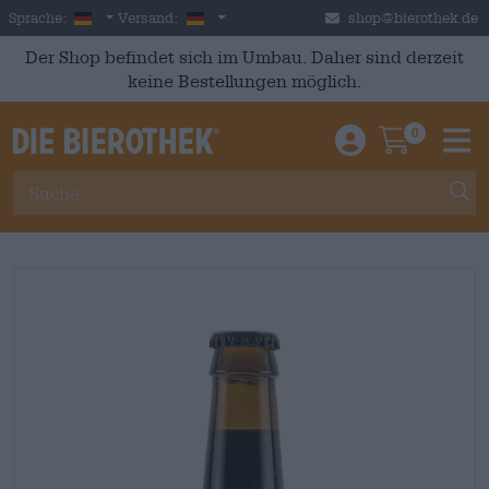
Skip to main content
German
Deutschland
Sprache:
Versand:
shop@bierothek.de
Der Shop befindet sich im Umbau. Daher sind derzeit
keine Bestellungen möglich.
0
Einloggen / An
Warenkor
M