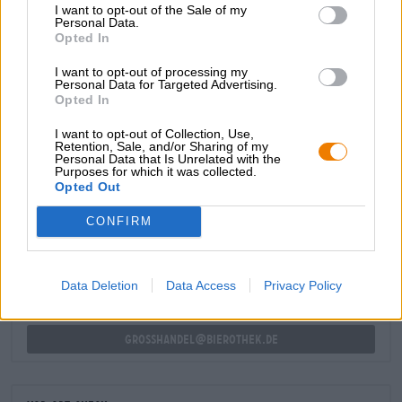
I want to opt-out of the Sale of my
begeistert.
Personal Data.
Opted In
Dieses Porter-Bier ist ein leichter, geschmackvoller
Vertreter seiner Art und nicht so wuchtig, wie viele seiner
I want to opt-out of processing my
Kollegen. Empfehlenswert!
Personal Data for Targeted Advertising.
Opted In
I want to opt-out of Collection, Use,
Retention, Sale, and/or Sharing of my
Personal Data that Is Unrelated with the
Purposes for which it was collected.
Opted Out
KOSTENFREIE BIERATUNG
Du hast Fragen zu diesem Bier? Wir sind für Dich da.
CONFIRM
shop@bierothek.de
Data Deletion
Data Access
Privacy Policy
Händler oder Gastronomen
Du willst größere Mengen günstiger einkaufen?
grosshandel@bierothek.de