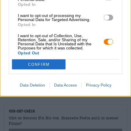
Opted In
Tagen. Hervorragend passt dazu eine leckere
französische Käseplatte oder ein fruchtig süßer Crêpe.
I want to opt-out of processing my
Personal Data for Targeted Advertising.
Opted In
I want to opt-out of Collection, Use,
Retention, Sale, and/or Sharing of my
KOSTENFREIE BIERATUNG
Personal Data that Is Unrelated with the
Du hast Fragen zu diesem Bier? Wir sind für Dich da.
Purposes for which it was collected.
Opted Out
shop@bierothek.de
CONFIRM
Händler oder Gastronomen
Du willst größere Mengen günstiger einkaufen?
Data Deletion
Data Access
Privacy Policy
grosshandel@bierothek.de
Vor-Ort-Check
Gibt es Session IPA Bio von Brasserie Pietra auch in meiner
Filiale?