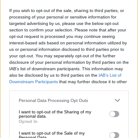
Das Session IPA Bio bringt mit seiner goldgelben Farbe
If you wish to opt-out of the sale, sharing to third parties, or
die Sonne Korsikas direkt ins Glas. Das glutenfreie India
processing of your personal or sensitive information for
Pale Ale der bekannten korsischen Brauerei ist ein
targeted advertising by us, please use the below opt-out
wunderbarer Biergenuss für alle, die zwar auf Gluten,
section to confirm your selection. Please note that after your
aber nicht auf guten Geschmack verzichten wollen. Aber
opt-out request is processed you may continue seeing
auch für jeden anderen Bierliebhaber ist das erfrischend
interest-based ads based on personal information utilized by
leichte Session IPA Bio ein wahrer Hochgenuss. In
us or personal information disclosed to third parties prior to
liebevoller Handarbeit mit Bio-Gerstenmalz in der Sonne
your opt-out. You may separately opt-out of the further
Korsikas gebraut, überzeugt das IPA mit seinen
disclosure of your personal information by third parties on the
fruchtigen Hopfenaromen und einem geringen
IAB’s list of downstream participants. This information may
Alkoholgehalt. Die ausschließlich glutenfreien Zutaten
also be disclosed by us to third parties on the
IAB’s List of
werden beim Brauprozess strikt von allen anderen
Downstream Participants
that may further disclose it to other
getrennt, wodurch ein garantiert glutenfreies IPA
third parties.
entsteht. Das Session IPA Bio duftet nach frischen
Hopfen- und Malzaromen und ist ein ausgewogenes und
Personal Data Processing Opt Outs
gut trinkbares Bier. Die facettenreichen Hopfenaromen
verleihen dem Session IPA Bio einen leichten Körper und
I want to opt-out of the Sharing of my
eine moderate Bitterkeit.
personal data.
Opted In
Das erfrischende Session IPA Bio verkörpert den sonnigen
Charakter Korsikas und ist mit seiner herrlichen
I want to opt-out of the Sale of my
Hopfenvielfalt eine wunderbare Abkühlung an warmen
Personal Data.