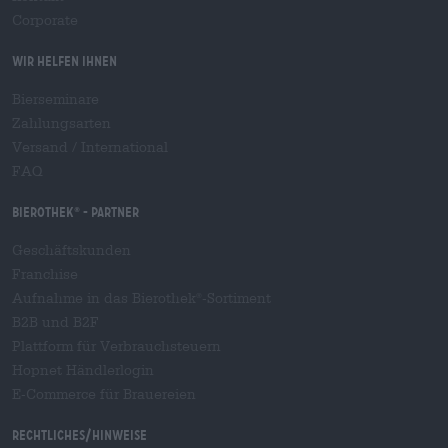
Corporate
Wir helfen Ihnen
Bierseminare
Zahlungsarten
Versand
/
International
FAQ
Bierothek
- Partner
®
Geschäftskunden
Franchise
Aufnahme in das Bierothek
-Sortiment
®
B2B und B2F
Plattform für Verbrauchsteuern
Hopnet Händlerlogin
E-Commerce für Brauereien
Rechtliches/Hinweise