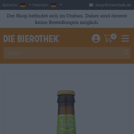
Skip to main content
German
Deutschland
Sprache:
Versand:
shop@bierothek.de
Der Shop befindet sich im Umbau. Daher sind derzeit
keine Bestellungen möglich.
0
Einloggen / An
Warenkor
M