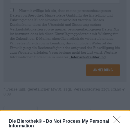
Hiermit willige ich ein, dass meine personenbezogenen
Daten von Bierothek Marketplace GmbH für die Erstellung und
Führung eines Kundenkontos verarbeitet werden. Dieses
Kundenkonto dient der Übersicht und Steuerung meiner
Verkaufstätigkeiten sowie meiner personenbezogenen Daten. Mir
ist bewusst, dass ich diese Einwilligung jederzeit mit Wirkung für
die Zukunft per E-Mail an shop@bierothek.de widerrufen kann.
Wir setzen Sie davon in Kenntnis, dass durch den Widerruf der
Einwilligung die Rechtmäßigkeit der aufgrund der Einwilligung bis
zum Widerruf erfolgten Verarbeitung nicht berührt wird. Weitere
Informationen finden Sie in unserer
Datenschutzerklärung
.
Anmeldung
* Preise inkl. gesetzlicher MwSt. zzgl.
Versandkosten
zzgl.
Pfand
€
0,08
Beschreibung
Infos
Bewertungen
(1)
Die Bierothek® -
Do Not Process My Personal
Information