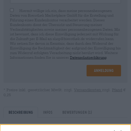
Hiermit willige ich ein, dass meine personenbezogenen
Daten von Bierothek Marketplace GmbH für die Erstellung und
Führung eines Kundenkontos verarbeitet werden. Dieses
Kundenkonto dient der Übersicht und Steuerung meiner
Verkaufstätigkeiten sowie meiner personenbezogenen Daten. Mir
ist bewusst, dass ich diese Einwilligung jederzeit mit Wirkung für
die Zukunft per E-Mail an shop@bierothek.de widerrufen kann.
Wir setzen Sie davon in Kenntnis, dass durch den Widerruf der
Einwilligung die Rechtmäßigkeit der aufgrund der Einwilligung bis
zum Widerruf erfolgten Verarbeitung nicht berührt wird. Weitere
Informationen finden Sie in unserer
Datenschutzerklärung
.
Anmeldung
* Preise inkl. gesetzlicher MwSt. zzgl.
Versandkosten
zzgl.
Pfand
€
0,25
Beschreibung
Infos
Bewertungen
(1)