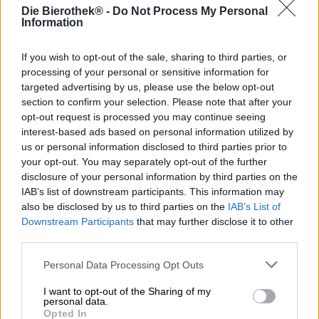
Die estnische Stadt Tartu ist eine Reise wert: Mit ihrer
Die Bierothek® -
Do Not Process My Personal
prunkvollen Altstadt, gotischen Kirchen und dem üppig
Information
grünen Botanischen Garten lockt die zweitgrößte Stadt
Estlands Jahr für Jahr unzählige Besucher an. Ein
If you wish to opt-out of the sale, sharing to third parties, or
weiteres Highlight ist die Universität, deren Fakultäten
processing of your personal or sensitive information for
und Gebäude sich über die ganze Stadt erstrecken. Auch
targeted advertising by us, please use the below opt-out
die
Brauerei Pühaste
stammt aus Tartu und steuert dem
section to confirm your selection. Please note that after your
reichen Kulturschatz ihrer Heimat kulinarische
opt-out request is processed you may continue seeing
Hochgenüsse in Form feinster Biere bei.
interest-based ads based on personal information utilized by
Die polnische Brauerei Pinta befindet sich aktuell auf
us or personal information disclosed to third parties prior to
einer bierigen Weltreise und erkundet mit der
Hazy
your opt-out. You may separately opt-out of the further
Discovery Serie
die schönsten Städte dieser Erde. In
disclosure of your personal information by third parties on the
Collaboration mit Brauern aus der ganzen Welt
IAB’s list of downstream participants. This information may
verwandelt Pinta die Essenz verschiedener Orte in
also be disclosed by us to third parties on the
IAB’s List of
köstliche Biere. Tartu darf in dieser illustren Runde
Downstream Participants
that may further disclose it to other
selbstverständlich nicht fehlen.
third parties.
Vom quirligen Studentenleben und der ehrwürdigen
Personal Data Processing Opt Outs
Universität Tartus inspiriert, haben die Brauer von
Pühaste und Pinta ein süffiges Hazy IPA kreiert. Eine
I want to opt-out of the Sharing of my
gelungene Vermählung der vier Hopfensorten Talus,
personal data.
Strata, Nelson Sauvin und El Dorado bringt eine Sinfonie
Opted In