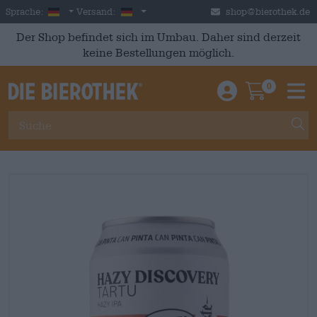
Skip to main content
German
Deutschland
Sprache:
Versand:
shop@bierothek.de
Der Shop befindet sich im Umbau. Daher sind derzeit
keine Bestellungen möglich.
0
Einloggen / An
Warenkor
M