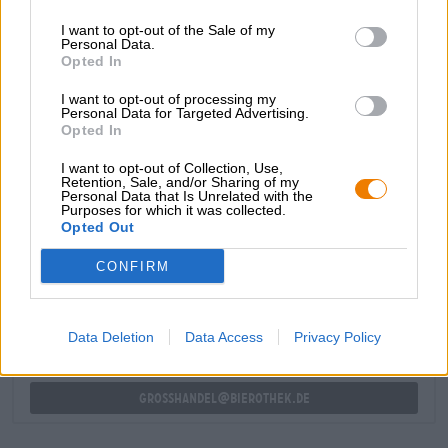
aus tropischem Obst, hellen Früchten und Zitrusnoten in
I want to opt-out of the Sale of my
Dein Glas. Ein Hauch blumiger Hopfen liefert zudem
Personal Data.
sanfte Noten von Rosenblättern. Abgerundet mit einer
Opted In
harmonischen Bittere ist Hazy Discovery Tartu ein
gelungenes IPA, das seine Stadt geschmacksintensiv
I want to opt-out of processing my
repräsentiert.
Personal Data for Targeted Advertising.
Opted In
I want to opt-out of Collection, Use,
Retention, Sale, and/or Sharing of my
Personal Data that Is Unrelated with the
Purposes for which it was collected.
Opted Out
KOSTENFREIE BIERATUNG
Du hast Fragen zu diesem Bier? Wir sind für Dich da.
CONFIRM
shop@bierothek.de
Data Deletion
Data Access
Privacy Policy
Händler oder Gastronomen
Du willst größere Mengen günstiger einkaufen?
grosshandel@bierothek.de