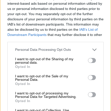
Euch ein Braustück vorstellen, das mit dieser speziellen
interest-based ads based on personal information utilized by
Teesorte hergestellt wird. Goddess of Mercy ist ein
us or personal information disclosed to third parties prior to
Double Hazy Wiess aus dem Hause Totenhopfen, das
your opt-out. You may separately opt-out of the further
gemeinsam mit der chinesischen Brauerei Mountstone
disclosure of your personal information by third parties on the
gebraut wurde. Die Collaboration fand im Rahmen des
IAB’s list of downstream participants. This information may
8x8 Brewing Projects in Peking statt und hat ein Bier
also be disclosed by us to third parties on the
IAB’s List of
hervorgebracht, das mit sanften Teearomen und
Downstream Participants
that may further disclose it to other
zitrusfruchtigem Charakter begeistert.
third parties.
Personal Data Processing Opt Outs
I want to opt-out of the Sharing of my
personal data.
KOSTENFREIE BIERATUNG
Opted In
Du hast Fragen zu diesem Bier? Wir sind für Dich da.
shop@bierothek.de
I want to opt-out of the Sale of my
Personal Data.
Opted In
Händler oder Gastronomen
I want to opt-out of processing my
Personal Data for Targeted Advertising.
Du willst größere Mengen günstiger einkaufen?
Opted In
grosshandel@bierothek.de
I want to opt-out of Collection, Use,