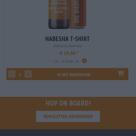
Habesha T-Shirt
Habesha Brewery
€ 19,90
-
1 St. - € 19,90 / St.
In den Warenkorb
decrease quantity
increase quantity
Hop on board!
Newsletter abonnieren