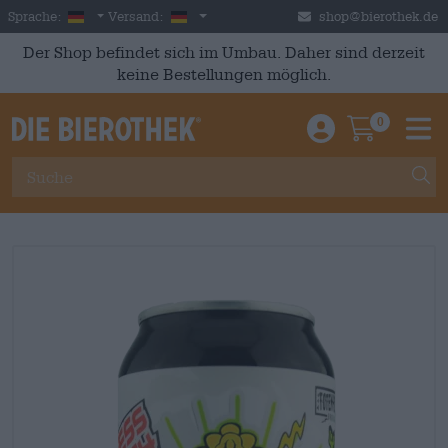
Skip to main content
German
Deutschland
Sprache:
Versand:
shop@bierothek.de
Der Shop befindet sich im Umbau. Daher sind derzeit
keine Bestellungen möglich.
0
Einloggen / An
Warenkor
M