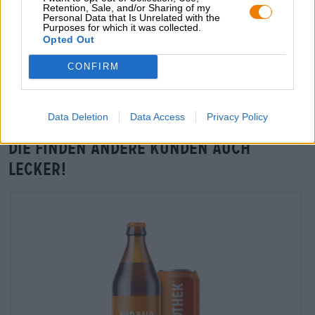
Retention, Sale, and/or Sharing of my
Personal Data that Is Unrelated with the
Purposes for which it was collected.
Vor-Ort-Check
Opted Out
Gibt es GODDESS OF MERCY von Totenhopfen Brauhaus
CONFIRM
auch in meiner Filiale?
Jetzt prüfen
Data Deletion
Data Access
Privacy Policy
Die finden andere Kunden auch
lecker!