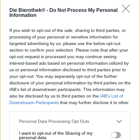
Iron Maiden
,
Metallica
und nun auch TURBOBIER -
Großartige Bands stillen den Bierdurst ihrer Fans (und
Die Bierothek® -
Do Not Process My Personal
Information
sicherlich auch den eigenen) gerne mit einem besonderen
Bier. Was eignet sich da besser, als ein eigenes Band-
Bier?
If you wish to opt-out of the sale, sharing to third parties, or
processing of your personal or sensitive information for
Die Punkrock-Band TURBOBIER aus Wien ist für ihre
targeted advertising by us, please use the below opt-out
provokativen Texte und ihren lauten Sound bekannt und
section to confirm your selection. Please note that after your
spielte schon auf zahlreichen Festivals. Gute Musik allein
opt-out request is processed you may continue seeing
reichte Leadsänger Marco Pogo allerdings nicht. Neben
interest-based ads based on personal information utilized by
der Band betreibt der Musiker einige Projekte, die sich um
us or personal information disclosed to third parties prior to
das Thema Bier ranken. Unser Lieblingsprojekt ist
your opt-out. You may separately opt-out of the further
eindeutig das Bier zur Band: TurboBier.
disclosure of your personal information by third parties on the
TurboBier ist ein herrlich knackiges Pils mit kräftigen 5,7%
IAB’s list of downstream participants. This information may
Alkoholgehalt und pilstypischer Aromatik, ein Klassiker!
also be disclosed by us to third parties on the
IAB’s List of
Downstream Participants
that may further disclose it to other
Das punkige Bandbier fließt glanzfein und kristallklar ins
third parties.
Glas und schimmert in der Farbe flüssigen Goldes. Eine
stattliche Menge weißen Schaums bekrönt das Bier und
Personal Data Processing Opt Outs
verströmt einen feinen, malzigen Duft.
Sonnengetrocknetes Stroh trifft in der Nase auf süßes
I want to opt-out of the Sharing of my
Malz und frisch gemähtes Gras. Der Antrunk ist
personal data.