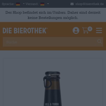
Skip to main content
German
Deutschland
Sprache:
Versand:
shop@bierothek.de
Der Shop befindet sich im Umbau. Daher sind derzeit
keine Bestellungen möglich.
0
Einloggen / An
Warenkor
M