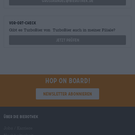
grosshandel@bierothek.de
Vor-Ort-Check
Gibt es TurboBier von TurboBier auch in meiner Filiale?
Jetzt prüfen
Hop on board!
Newsletter abonnieren
Über die Bierothek
Jobs / Karriere