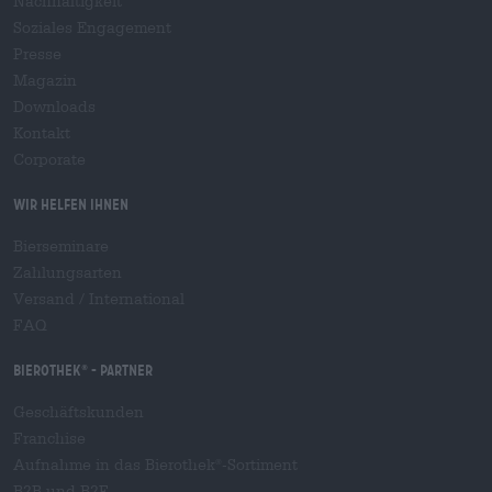
Nachhaltigkeit
Soziales Engagement
Presse
Magazin
Downloads
Kontakt
Corporate
Wir helfen Ihnen
Bierseminare
Zahlungsarten
Versand
/
International
FAQ
Bierothek
- Partner
®
Geschäftskunden
Franchise
Aufnahme in das Bierothek
-Sortiment
®
B2B und B2F