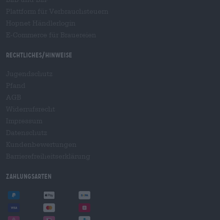
Plattform für Verbrauchsteuern
Hopnet Händlerlogin
E-Commerce für Brauereien
Rechtliches/Hinweise
Jugendschutz
Pfand
AGB
Widerrufsrecht
Impressum
Datenschutz
Kundenbewertungen
Barrierefreiheitserklärung
Zahlungsarten