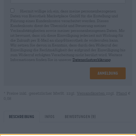
Hiermit willige ich ein, dass meine personenbezogenen
Daten von Bierothek Marketplace GmbH für die Erstellung und
Führung eines Kundenkontos verarbeitet werden. Dieses
Kundenkonto dient der Übersicht und Steuerung meiner
Verkaufstätigkeiten sowie meiner personenbezogenen Daten. Mir
ist bewusst, dass ich diese Einwilligung jederzeit mit Wirkung für
die Zukunft per E-Mail an shop@bierothek.de widerrufen kann.
Wir setzen Sie davon in Kenntnis, dass durch den Widerruf der
Einwilligung die Rechtmäßigkeit der aufgrund der Einwilligung bis
zum Widerruf erfolgten Verarbeitung nicht berührt wird. Weitere
Informationen finden Sie in unserer
Datenschutzerklärung
.
Anmeldung
* Preise inkl. gesetzlicher MwSt. zzgl.
Versandkosten
zzgl.
Pfand
€
0,08
Beschreibung
Infos
Bewertungen
(9)