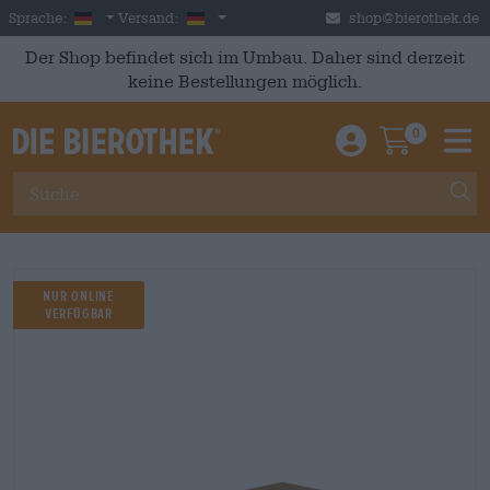
Skip to main content
German
Deutschland
Sprache:
Versand:
shop@bierothek.de
Der Shop befindet sich im Umbau. Daher sind derzeit
keine Bestellungen möglich.
0
Einloggen / An
Warenkor
M
Nur Online
verfügbar