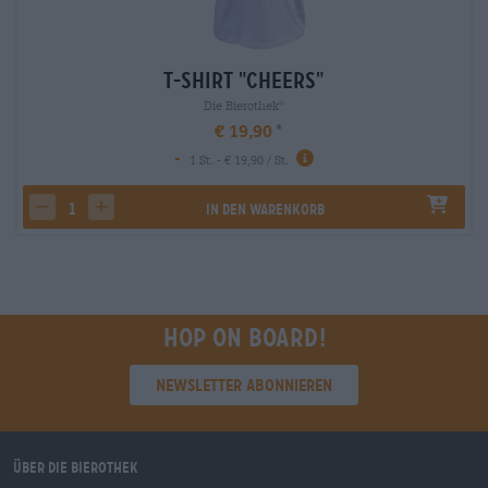
T-Shirt "Cheers"
Die Bierothek
®
€ 19,90
-
1 St. - € 19,90 / St.
In den Warenkorb
decrease quantity
increase quantity
Hop on board!
Newsletter abonnieren
Über die Bierothek