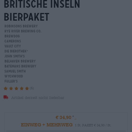
britische inseln
Bierpaket
Robinsons Brewery
Rye River Brewing Co.
BrewDog
Camerons
Vault City
Die Bierothek
®
John Smith‘s
Belhaven Brewery
Batemans Brewery
Samuel Smith
Wychwood
Fuller‘s
(5)
Artikel derzeit nicht lieferbar
€ 34,90
EINWEG + MEHRWEG
1 St. PAKET € 34,90 / St.