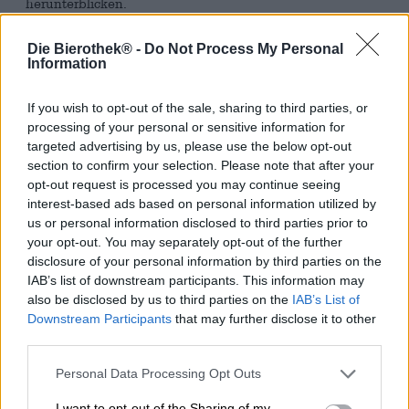
herunterblicken.
Gegen wechselhaftes Wetter hilft am besten ein gutes
Die Bierothek® -
Do Not Process My Personal
Bier – das wissen die Bewohner der Britischen Inseln seit
Information
Langem. Dieses Bierothek
Bierpaket enthält zwölf
®
außergewöhnliche Bierspezialitäten, die gleichermaßen
If you wish to opt-out of the sale, sharing to third parties, or
nach Seewind und Metropole schmecken.
processing of your personal or sensitive information for
Dieses Bierpaket ist perfekt für alle, die schon einmal im
targeted advertising by us, please use the below opt-out
United Kingdom waren und dort einfach das Bier lieben
section to confirm your selection. Please note that after your
und schätzen gelernt haben. Aber auch diejenigen, die
opt-out request is processed you may continue seeing
noch nie dort waren und genau deswegen die Bierkultur
interest-based ads based on personal information utilized by
der Briten kennenlernen wollen, haben nun endlich die
us or personal information disclosed to third parties prior to
Chance dazu sich ein Stück Großbritannien nach Hause
your opt-out. You may separately opt-out of the further
zu holen.
disclosure of your personal information by third parties on the
IAB’s list of downstream participants. This information may
Cheers!
also be disclosed by us to third parties on the
IAB’s List of
Downstream Participants
that may further disclose it to other
Bitte beachte:
third parties.
In diesem Paket werden lediglich 12 Flaschen in einem
Personal Data Processing Opt Outs
braunen Versandkarton versendet!
I want to opt-out of the Sharing of my