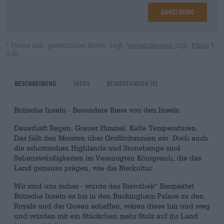
Anmeldung
* Preise inkl. gesetzlicher MwSt. zzgl.
Versandkosten
zzgl.
Pfand
€
3,00
Beschreibung
Infos
Bewertungen
(5)
Britische Inseln - Besondere Biere von den Inseln
Dauerhaft Regen. Grauer Himmel. Kalte Temperaturen.
Das fällt den Meisten über Großbritannien ein. Doch auch
die schottischen Highlands und Stonehenge sind
Sehenswürdigkeiten im Vereinigten Königreich, die das
Land genauso prägen, wie die Bierkultur.
Wir sind uns sicher - würde das Bierothek
Bierpaktet
®
Britische Inseln es bis in den Buckingham Palace zu den
Royals und der Queen schaffen, wären diese hin und weg
und würden mit ein Stückchen mehr Stolz auf ihr Land