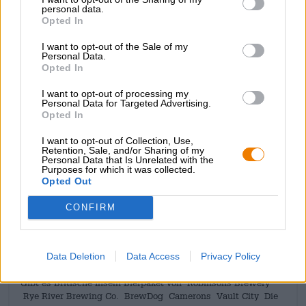
Sofern Du Geschenkpakete verschenken möchtest, so
personal data.
Opted In
nutze unsere Bierothek
Geschenkpakete.
®
Inhalt kann von den Angaben / Abbildungen abweichen
I want to opt-out of the Sale of my
Personal Data.
Opted In
I want to opt-out of processing my
KOSTENFREIE BIERATUNG
Personal Data for Targeted Advertising.
Opted In
Du hast Fragen zu diesem Bier? Wir sind für Dich da.
shop@bierothek.de
I want to opt-out of Collection, Use,
Retention, Sale, and/or Sharing of my
Personal Data that Is Unrelated with the
Purposes for which it was collected.
Händler oder Gastronomen
Opted Out
Du willst größere Mengen günstiger einkaufen?
CONFIRM
grosshandel@bierothek.de
Data Deletion
Data Access
Privacy Policy
Vor-Ort-Check
Gibt es Britische Inseln Bierpaket von Robinsons Brewery
Rye River Brewing Co. BrewDog Camerons Vault City Die