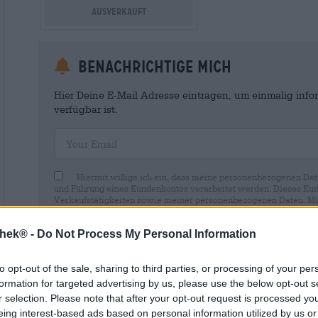
Ausverkauft
Benachrichtige mich
Hier Deine E-Mail Adresse eintragen, um einmalig infor
verfügbar ist.
Your Email
Hiermit willige ich ein, dass meine personenbezogenen Dat
und Führung eines Kundenkontos verarbeitet werden. Dieses Kun
Verkaufstätigkeiten sowie meiner personenbezogenen Daten. Mir i
Wirkung für die Zukunft per E-Mail an shop@bierothek.de widerru
durch den Widerruf der Einwilligung die Rechtmäßigkeit der aufg
thek® -
Do Not Process My Personal Information
Verarbeitung nicht berührt wird. Weitere Informationen finden S
to opt-out of the sale, sharing to third parties, or processing of your per
formation for targeted advertising by us, please use the below opt-out s
r selection. Please note that after your opt-out request is processed y
eing interest-based ads based on personal information utilized by us or
* Preise inkl. gesetzlicher MwSt. zzgl.
Versandkosten
zzgl.
Pfa