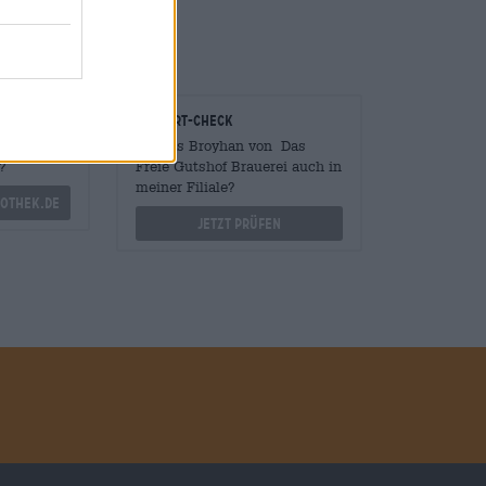
onomen
Vor-Ort-Check
Mengen
Gibt es Broyhan von Das
?
Freie Gutshof Brauerei auch in
meiner Filiale?
othek.de
Jetzt prüfen