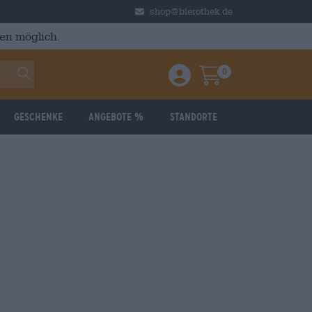
shop@bierothek.de
en möglich.
0
Einloggen / Anmelden
Warenkorb
Geschenke
Angebote %
Standorte