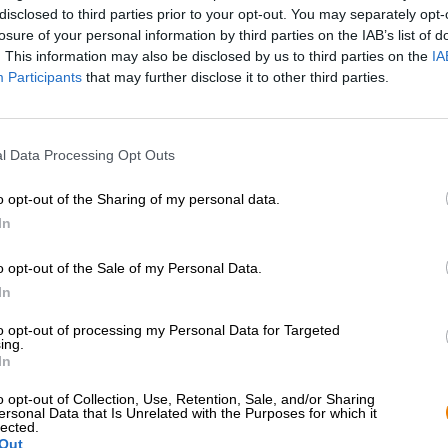
disclosed to third parties prior to your opt-out. You may separately opt-
losure of your personal information by third parties on the IAB’s list of
Beschreibung
Infos
Bewertungen
(0)
. This information may also be disclosed by us to third parties on the
IA
Participants
that may further disclose it to other third parties.
Broyhan ist der Name eines mittelalterlichen Bierstile
Weißbieres und sein Namenspate ist Cord Broyhan. Der 
l Data Processing Opt Outs
und war Brauer. Er erlernte das Brauhandwerk als Knec
dann nach Hannover weiter, um dort sein eigenes Brauh
o opt-out of the Sharing of my personal data.
Hamburger Weizenbieres erfand er einen ganz neuen Stil
In
war. Damals wurde das meiste Getreide über Feuer geda
Rauchgeschmack und seine dunkle Farbe verlieh. Cord v
das wesentlich feiner schmeckte und ein helles Bier zur 
o opt-out of the Sale of my Personal Data.
findige Brauer seinen Sud mit Gewürzen.
In
Die Gutsbrauerei Das Freie stammt aus der selben Regi
to opt-out of processing my Personal Data for Targeted
Als Hommage an seinen Schöpfergeist hat das Team ein
ing.
Original dank zweijähriger Forschung erstaunlich nahe
In
Jahr 1516 überlieferte Rezeptur vor und transportierte si
o opt-out of Collection, Use, Retention, Sale, and/or Sharing
Gegenwart. Dank ausgeklügelter Brautechnik, aufwändi
ersonal Data that Is Unrelated with the Purposes for which it
unkonventioneller Zutaten wie Galgant, Zimtstangen u
lected.
Broyhan präsentieren, das wahrscheinlich genauso schme
Out