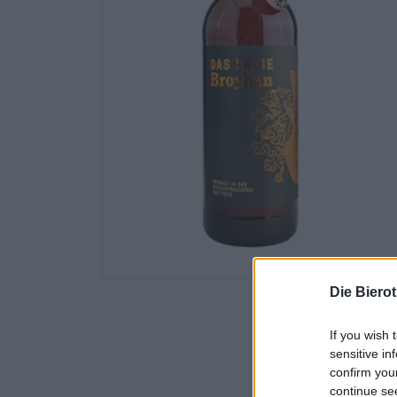
Die Biero
If you wish 
sensitive in
confirm you
continue se