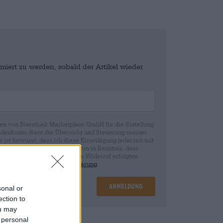
miert zu werden, sobald der Artikel wieder
en von Bierothek Marketplace GmbH für die Erstellung
denkonto dient der Übersicht und Steuerung meiner
st bewusst, dass ich diese Einwilligung jederzeit mit
fen kann. Wir setzen Sie davon in Kenntnis, dass
rund der Einwilligung bis zum Widerruf erfolgten
ie in unserer
Datenschutzerklärung
.
Anmeldung
sonal or
ection to
ou may
 personal
nd
€ 0,08