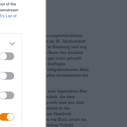
out of the
 downstream
B’s List of
s aus Hannover. Erfinder des ungewöhnlichen
gebürtige Gronauer lebte im 16. Jahrhundert
ht bei einem Braumeister in Hamburg und zog
aus zu eröffnen. Auf der Basis des dunklen
, der hell und mild oder gar nicht gehopft
rrt, was dem Malz einen kräftigen
erwendete für sein Bier luftgetrocknetes Malz,
Folge hatte. Statt mit Hopfen aromatisierte der
on wie Cord Broyhan und sein legendäres Bier.
e moderne Version entwickelt, die dem
kommt. Die Brauerei nahm sich eine aus dem
e in mühevollster Kleinstarbeit in die
ger Gärverfahren und einer Handvoll
nd Veilchenwurzel können wir Euch heute ein
ckt wie sein mittelalterliches Vorbild.