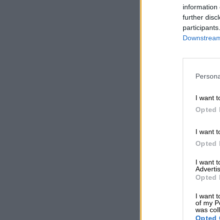
information 
further disc
participants
Downstream 
Persona
I want t
Opted 
I want t
Opted 
I want 
Advertis
Opted 
I want t
of my P
was col
Opted 