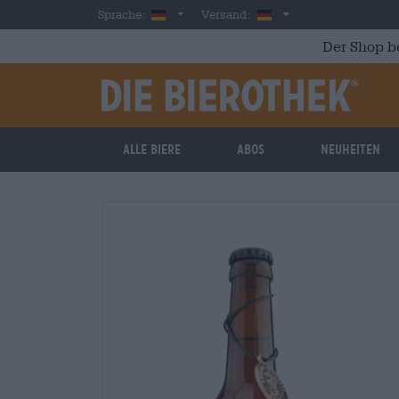
Skip to main content
German
Deutschland
Sprache:
Versand:
Der Shop b
Alle Biere
Abos
Neuheiten