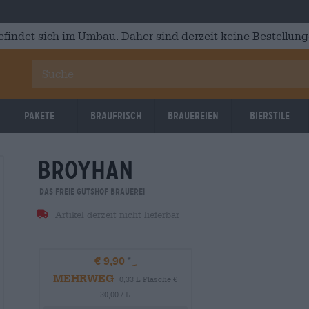
efindet sich im Umbau. Daher sind derzeit keine Bestellung
Pakete
Braufrisch
Brauereien
Bierstile
broyhan
Das Freie Gutshof Brauerei
Artikel derzeit nicht lieferbar
€ 9,90
MEHRWEG
0,33 L Flasche €
30,00 / L