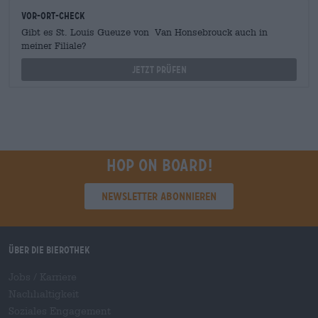
Vor-Ort-Check
Gibt es St. Louis Gueuze von Van Honsebrouck auch in
meiner Filiale?
Jetzt prüfen
Hop on board!
Newsletter abonnieren
Über die Bierothek
Jobs / Karriere
Nachhaltigkeit
Soziales Engagement