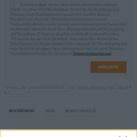
Hiermit willige ich ein, dass meine personenbezogenen
Daten von Bierothek Marketplace GmbH für die Erstellung und
Führung eines Kundenkontos verarbeitet werden. Dieses
Kundenkonto dient der Übersicht und Steuerung meiner
Verkaufstätigkeiten sowie meiner personenbezogenen Daten. Mir
ist bewusst, dass ich diese Einwilligung jederzeit mit Wirkung für
die Zukunft per E-Mail an shop@bierothek.de widerrufen kann.
Wir setzen Sie davon in Kenntnis, dass durch den Widerruf der
Einwilligung die Rechtmäßigkeit der aufgrund der Einwilligung bis
zum Widerruf erfolgten Verarbeitung nicht berührt wird. Weitere
Informationen finden Sie in unserer
Datenschutzerklärung
.
Anmeldung
* Preise inkl. gesetzlicher MwSt. zzgl.
Versandkosten
zzgl.
Pfand
€
0,10
Beschreibung
Infos
Bewertungen
(0)
Eine Hochzeit ist immer eine schöne Angelegenheit. Zwei