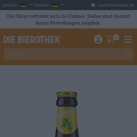
Skip to main content
German
Deutschland
Sprache:
Versand:
shop@bierothek.de
Der Shop befindet sich im Umbau. Daher sind derzeit
keine Bestellungen möglich.
0
Einloggen / An
Warenkor
M