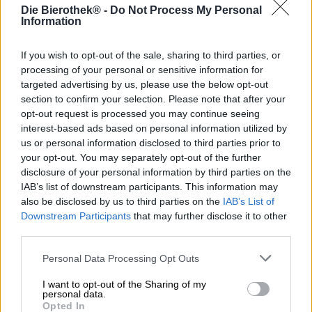
Menschen besiegeln ihre Liebe mit einem bindenden
Die Bierothek® -
Do Not Process My Personal
Vertrag vor den Augen ihrer Freunde und Verwandten.
Information
Man zieht sein bestes Hemd oder das schönste Kleid im
Schrank an, isst und trinkt, schneidet festliche Torten an,
If you wish to opt-out of the sale, sharing to third parties, or
wirft Blumensträuße, tanzt und hebt sein Glas auf das
processing of your personal or sensitive information for
Wohl der Turteltauben. Auch beim Bier ist eine Heirat ein
targeted advertising by us, please use the below opt-out
freudiger Anlass: Manche Stile erfordern die Vermählung
section to confirm your selection. Please note that after your
von jungem, frisch gebrautem Bier mit älterem,
opt-out request is processed you may continue seeing
gereifterem. Dieser sogenannte Verschnitt vereint Frische,
interest-based ads based on personal information utilized by
Säure und Spritzigkeit mit Komplexität und Aromentiefe.
us or personal information disclosed to third parties prior to
Zu diesen Stilen zählt beispielsweise die Gueuze.
your opt-out. You may separately opt-out of the further
Für ihre St. Louis Gueuze haben die Brauer:innen der
disclosure of your personal information by third parties on the
belgischen Brauerei Van Honsebrouck ein junges und ein
IAB’s list of downstream participants. This information may
gelagertes Lambic miteinander vereint, um ein herrlich
also be disclosed by us to third parties on the
IAB’s List of
ausbalanciertes Braustück zu kreieren. Die spontan
Downstream Participants
that may further disclose it to other
vergorene Kreation ist ein belgischer Klassiker und bringt
third parties.
ausgeprägte Säure, weiche Süße, dezente Bitterkeit und
saftige Fruchtigkeit ins Glas.
Personal Data Processing Opt Outs
In ebendiesem präsentiert sich Van Honsebroucks
I want to opt-out of the Sharing of my
Gueuze in einem kupferrot schimmernden
personal data.
Kastanienbraun. Aus der zarten Schaumkrone steigt ein
Opted In