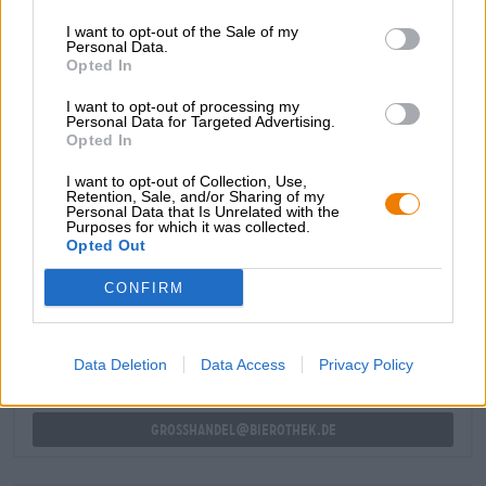
Bouquet aus reifen Äpfeln, erdigem Holz, Kräutern und
I want to opt-out of the Sale of my
Blumen in die Nase. Der Antrunk offenbart eine fruchtige
Personal Data.
Frische, die saure und süße Komponenten hat. Apfel- und
Opted In
Birnennoten vereinen sich mit ofenfrischen Keksen,
hellem Malz, spritziger Zitrusfrucht und grasigem Hopfen
I want to opt-out of processing my
zu einem erfrischenden Vergnügen.
Personal Data for Targeted Advertising.
Opted In
I want to opt-out of Collection, Use,
Retention, Sale, and/or Sharing of my
Personal Data that Is Unrelated with the
Purposes for which it was collected.
Opted Out
KOSTENFREIE BIERATUNG
Du hast Fragen zu diesem Bier? Wir sind für Dich da.
CONFIRM
shop@bierothek.de
Data Deletion
Data Access
Privacy Policy
Händler oder Gastronomen
Du willst größere Mengen günstiger einkaufen?
grosshandel@bierothek.de