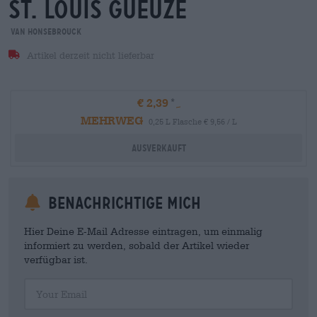
st. louis gueuze
Van Honsebrouck
Artikel derzeit nicht lieferbar
€ 2,39
MEHRWEG
0,25 L Flasche € 9,56 / L
Ausverkauft
Benachrichtige mich
Hier Deine E-Mail Adresse eintragen, um einmalig
informiert zu werden, sobald der Artikel wieder
verfügbar ist.
Your Email