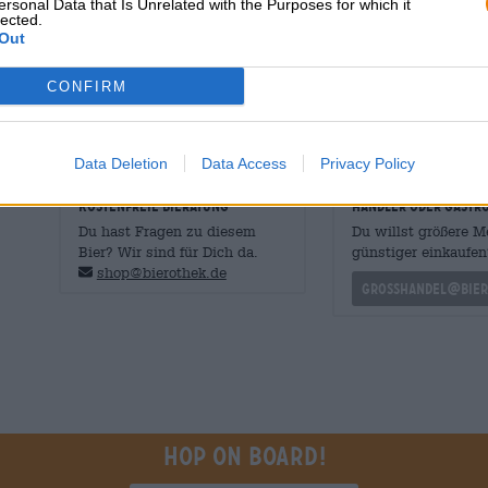
ersonal Data that Is Unrelated with the Purposes for which it
mit leckerem Zitronat.
lected.
Out
Dieses exquisite Weihnachtsbier ist die perfekte Ergänz
zu selbst gebackenen Plätzchen ausgezeichnet.
CONFIRM
So kann der Winter kommen!
Data Deletion
Data Access
Privacy Policy
KOSTENFREIE BIERATUNG
Händler oder Gastr
Du hast Fragen zu diesem
Du willst größere 
Bier? Wir sind für Dich da.
günstiger einkaufen
shop@bierothek.de
grosshandel@bier
Hop on board!