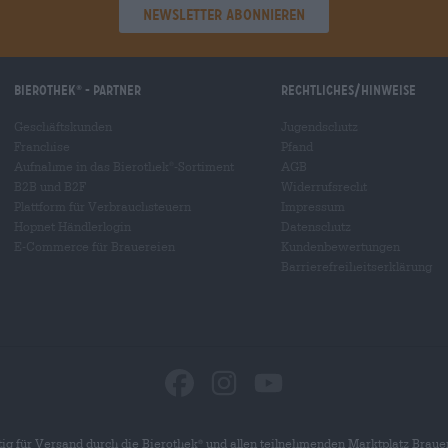
Newsletter abonnieren
Bierothek
- Partner
Rechtliches/Hinweise
®
Geschäftskunden
Jugendschutz
Franchise
Pfand
Aufnahme in das Bierothek
-Sortiment
AGB
®
B2B und B2F
Widerrufsrecht
Plattform für Verbrauchsteuern
Impressum
Hopnet Händlerlogin
Datenschutz
E-Commerce für Brauereien
Kundenbewertungen
Barrierefreiheitserklärung
ig für Versand durch die Bierothek
und allen teilnehmenden Marktplatz Braue
®