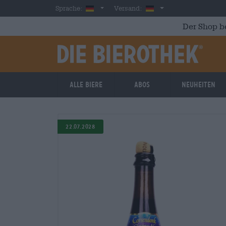
Skip to main content
German
Deutschland
Sprache:
Versand:
Der Shop b
Alle Biere
Abos
Neuheiten
22.07.2028