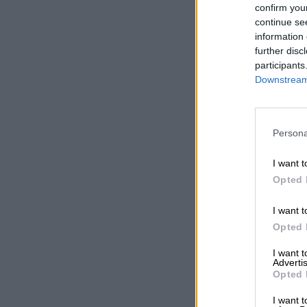
confirm you
continue se
information 
further disc
participants
Downstream 
Persona
I want t
Opted 
I want t
Opted 
I want 
Advertis
Opted 
I want t