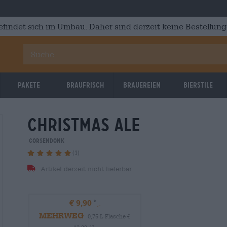
efindet sich im Umbau. Daher sind derzeit keine Bestellung
Pakete
Braufrisch
Brauereien
Bierstile
christmas ale
22.07.2028
22.07.2
Corsendonk
(1)
Artikel derzeit nicht lieferbar
€ 9,90
MEHRWEG
0,75 L Flasche €