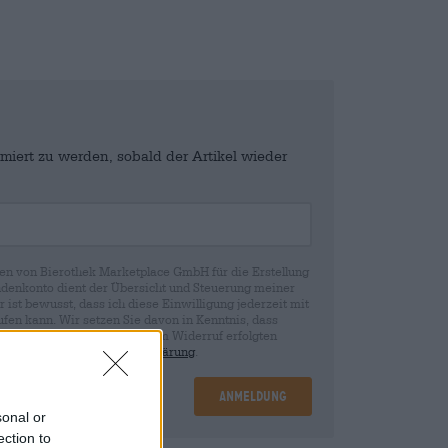
miert zu werden, sobald der Artikel wieder
en von Bierothek Marketplace GmbH für die Erstellung
denkonto dient der Übersicht und Steuerung meiner
st bewusst, dass ich diese Einwilligung jederzeit mit
fen kann. Wir setzen Sie davon in Kenntnis, dass
rund der Einwilligung bis zum Widerruf erfolgten
ie in unserer
Datenschutzerklärung
.
Anmeldung
sonal or
ection to