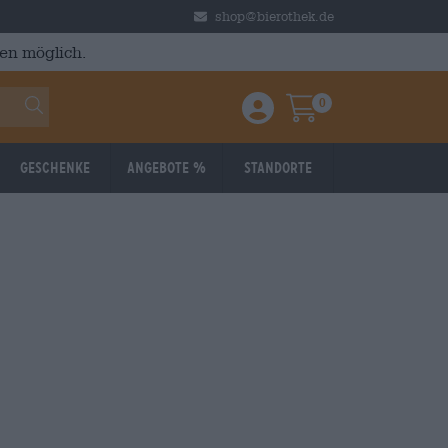
shop@bierothek.de
en möglich.
0
Einloggen / Anmelden
Warenkorb
Geschenke
Angebote %
Standorte
028