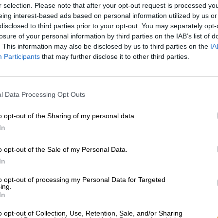
r selection. Please note that after your opt-out request is processed y
* Preise inkl. gesetzlicher MwSt. zzgl.
Versandkosten
zzgl.
Pfa
eing interest-based ads based on personal information utilized by us or
disclosed to third parties prior to your opt-out. You may separately opt-
Beschreibung
Infos
Bewertungen
(1)
losure of your personal information by third parties on the IAB’s list of
. This information may also be disclosed by us to third parties on the
IA
Participants
that may further disclose it to other third parties.
Die belgische Brauerei Corsendonk aus Oud-Turnhout bri
ihr feines Christmas Ale heraus. Um ihren Freunden di
die Belgier ein vollmundiges, kräftiges Bier, das volle
l Data Processing Opt Outs
Das dunkle Belgische Strong Ale erscheint in der herk
Variation in 0,75l-Flaschen, die mit einem echten Korken
o opt-out of the Sharing of my personal data.
ein elegantes Geschenk und die perfekte Alternative z
In
Das Christmas Ale aus dem Hause Corsendonk fließt in 
zeigt bei Lichteinfall rubinrote Reflexe. Aus dem feine
o opt-out of the Sale of my Personal Data.
winterliches Potpourri verschiedener Düfte auf: In der 
In
würziger Rum, Nelken, Zimt, fruchtige Zwetschgen und k
Mischung. Der Antrunk offenbart ein voluminöses Bier 
to opt-out of processing my Personal Data for Targeted
den Magen hinunter wärmt. Auf der Zunge präsentieren
ing.
In
eingelegten Rosinen, zartschmelzender Schokolade, kar
Ein Hauch schwarzer Pfeffer fügt der winterlichen Kom
o opt-out of Collection, Use, Retention, Sale, and/or Sharing
Zitrus verleiht dem Bier eine herrliche Leichtigkeit un