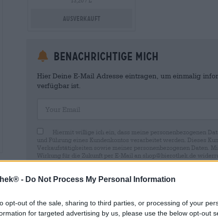
13,20 / L
Ausverkauft
Benachrichtige mich
Hier Deine E-Mail Adresse eintragen, um einmalig infor
verfügbar ist.
Your Email
Hiermit willige ich ein, dass meine personenbezogenen Dat
und Führung eines Kundenkontos verarbeitet werden. Dieses Kun
Verkaufstätigkeiten sowie meiner personenbezogenen Daten. Mir i
Wirkung für die Zukunft per E-Mail an shop@bierothek.de widerru
durch den Widerruf der Einwilligung die Rechtmäßigkeit der aufg
Verarbeitung nicht berührt wird. Weitere Informationen finden S
thek® -
Do Not Process My Personal Information
to opt-out of the sale, sharing to third parties, or processing of your per
formation for targeted advertising by us, please use the below opt-out s