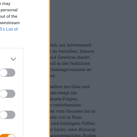
ou may
nd
€ 0,15
 personal
out of the
 downstream
B’s List of
ngt Jahr für Jahr pünktlich zur Adventszeit
e ungemütliche Winterzeit zu versüßen, brauen
r weihnachtlicher Aromen und Gewürze steckt.
ömmlichen
0,33l-Flasche
und in der festlichen
 verschlossen sind. Die Feiertagsvariante ist
um Sekt am Heiligen Abend.
einem tiefbraunen Karamellton ins Glas und
n, haselnussbraunen Schaum steigt ein
Nase vereinen sich getrocknete Feigen,
östlicher Sherry zu einer verlockenden
mit 8,5% Alkoholgehalt, der vom Gaumen bis in
 sich die festlichen Aromen von in Rum
amellisierten Walnüssen und buttrigem Toffee.
position ein schönes Feuer hinzu, eine Ahnung
d weckt Assoziationen an hausgemachten Stollen