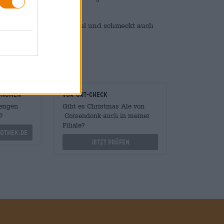
ung für die festliche Tafel und schmeckt auch
onomen
Vor-Ort-Check
Mengen
Gibt es Christmas Ale von
?
Corsendonk auch in meiner
Filiale?
othek.de
Jetzt prüfen