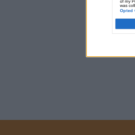
of my P
was col
Opted 