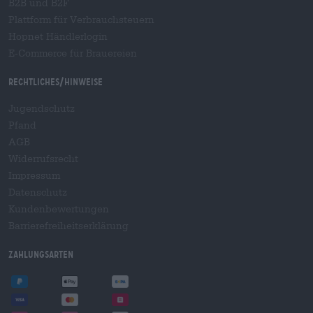
B2B und B2F
Plattform für Verbrauchsteuern
Hopnet Händlerlogin
E-Commerce für Brauereien
Rechtliches/Hinweise
Jugendschutz
Pfand
AGB
Widerrufsrecht
Impressum
Datenschutz
Kundenbewertungen
Barrierefreiheitserklärung
Zahlungsarten