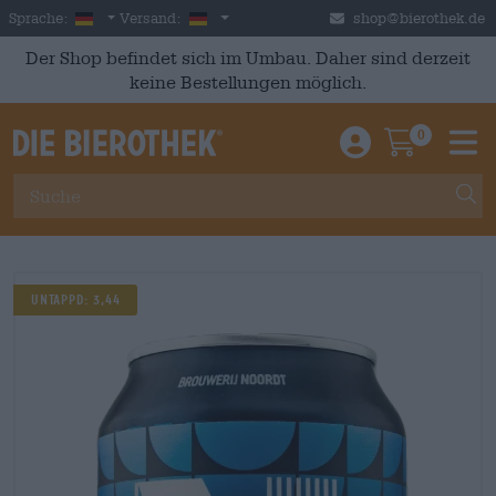
Skip to main content
German
Deutschland
Sprache:
Versand:
shop@bierothek.de
Der Shop befindet sich im Umbau. Daher sind derzeit
keine Bestellungen möglich.
0
Einloggen / An
Warenkor
M
Untappd: 3,44