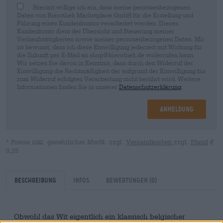
Hiermit willige ich ein, dass meine personenbezogenen
Daten von Bierothek Marketplace GmbH für die Erstellung und
Führung eines Kundenkontos verarbeitet werden. Dieses
Kundenkonto dient der Übersicht und Steuerung meiner
Verkaufstätigkeiten sowie meiner personenbezogenen Daten. Mir
ist bewusst, dass ich diese Einwilligung jederzeit mit Wirkung für
die Zukunft per E-Mail an shop@bierothek.de widerrufen kann.
Wir setzen Sie davon in Kenntnis, dass durch den Widerruf der
Einwilligung die Rechtmäßigkeit der aufgrund der Einwilligung bis
zum Widerruf erfolgten Verarbeitung nicht berührt wird. Weitere
Informationen finden Sie in unserer
Datenschutzerklärung
.
Anmeldung
* Preise inkl. gesetzlicher MwSt. zzgl.
Versandkosten
zzgl.
Pfand
€
0,25
Beschreibung
Infos
Bewertungen
(0)
Obwohl das Wit eigentlich ein klassisch belgischer