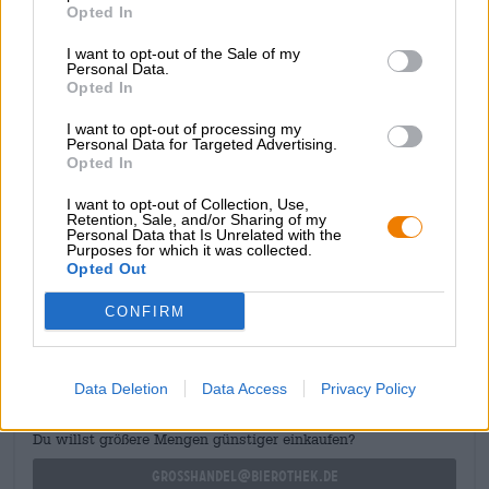
reinem Weiß. Beim Einschenken steigt eine zitrusfrische
Opted In
Duftwolke in die Nase und kitzelt die Geruchsnerven mit
I want to opt-out of the Sale of my
Noten von Grapefruit und Orangenzesten. Der Antrunk
Personal Data.
spannt den Zitrusfaden weiter und umgarnt den Gaumen
Opted In
mit einem Potpourri aus Grapefruit, Zitrone und Orange.
Harmonische Kräuternoten und Anklänge hellen Malzes
I want to opt-out of processing my
gesellen sich hinzu, bevor der Biergenuss mit einem
Personal Data for Targeted Advertising.
Opted In
trockenen und knackig bitteren Finish schließt.
I want to opt-out of Collection, Use,
Retention, Sale, and/or Sharing of my
Personal Data that Is Unrelated with the
Purposes for which it was collected.
Opted Out
KOSTENFREIE BIERATUNG
CONFIRM
Du hast Fragen zu diesem Bier? Wir sind für Dich da.
shop@bierothek.de
Data Deletion
Data Access
Privacy Policy
Händler oder Gastronomen
Du willst größere Mengen günstiger einkaufen?
grosshandel@bierothek.de