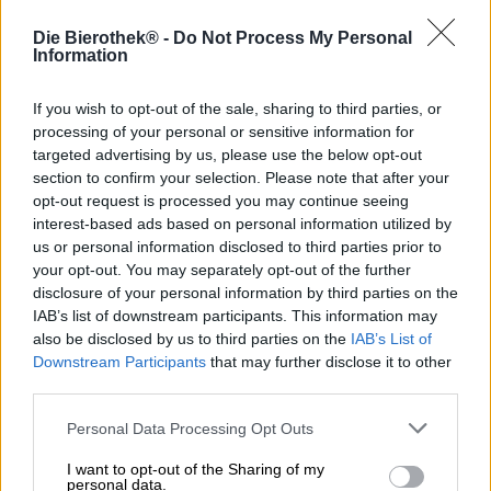
Bierstil ist, darf es in keinem Sortiment niederländischer
Brauereien fehlen. Die Bierkultur der Nachbarländer hat
Die Bierothek® -
Do Not Process My Personal
sich im Laufe der letzten Jahrhunderte untrennbar
Information
vermischt und übte gegenseitigen Einfluss aus, sodass
man heute kaum mehr zwischen belgisch und
If you wish to opt-out of the sale, sharing to third parties, or
niederländisch unterscheiden kann. Wir haben ganz und
processing of your personal or sensitive information for
gar nichts gegen diese Entwicklung einzuwenden, denn
targeted advertising by us, please use the below opt-out
die daraus resultierende Bierlandschaft strotzt nur so vor
section to confirm your selection. Please note that after your
herrlich intensiven, geschmackvollen und kräftigen
opt-out request is processed you may continue seeing
Spezialitäten.
interest-based ads based on personal information utilized by
Die Rotterdamer Brouwerij Noordt macht keine Ausnahme
us or personal information disclosed to third parties prior to
und präsentiert uns eine feine Mischung aus
your opt-out. You may separately opt-out of the further
niederländischen und belgischen Braustücken. Ihr Wit
disclosure of your personal information by third parties on the
wird nach Originalem Vorbild mit Koriandersaat und
IAB’s list of downstream participants. This information may
Orangenschalen gebraut. Darüberhinaus enthält der Sud
also be disclosed by us to third parties on the
IAB’s List of
Wasser, Gersten- und Weizenmalz sowie Haferflocken,
Downstream Participants
that may further disclose it to other
Hefe, Hopfen und milde 4,5 % Alkoholgehalt. Ebenfalls
third parties.
mild sind die 18 Bittereinheiten, die dem Bier allenfalls
einen zart bitteren Unterton verleihen.
Personal Data Processing Opt Outs
Das Braustück kommt in leicht bewölktem Sonnengold
I want to opt-out of the Sharing of my
daher und krönt sich mit einer luftigen Schaumkrone in
personal data.