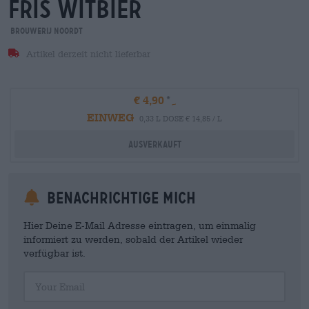
fris witbier
Brouwerij Noordt
Artikel derzeit nicht lieferbar
€ 4,90
EINWEG
0,33 L DOSE € 14,85 / L
Ausverkauft
Benachrichtige mich
Hier Deine E-Mail Adresse eintragen, um einmalig
informiert zu werden, sobald der Artikel wieder
verfügbar ist.
Your Email