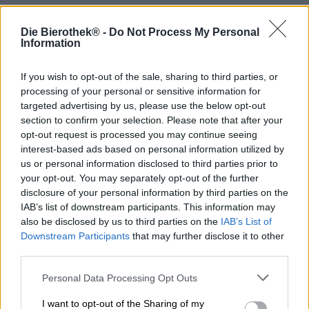
Yuzu ist eine Zitrusfrucht, die in China seit
Die Bierothek® -
Do Not Process My Personal
Jahrtausenden kultiviert wird. In den Fokus der
Information
westlichen Öffentlichkeit ruckte die Frucht erst, nachdem
sie ihren Weg in die Sterneküche fand. Aufgrund ihrer
klaren, geradlinigen und kraftvollen Säure eignet sie sich
If you wish to opt-out of the sale, sharing to third parties, or
wunderbar zum Kochen, auch wenn die unverarbeitete,
processing of your personal or sensitive information for
rohe Frucht nicht genießbar ist. Von der Haute Cuisine
targeted advertising by us, please use the below opt-out
breitete sich die Yuzu langsam aus und ist mittlerweile in
section to confirm your selection. Please note that after your
allerlei Produkten zu finden.
opt-out request is processed you may continue seeing
interest-based ads based on personal information utilized by
Craftbrauereien sind immer auf der Suche nach
us or personal information disclosed to third parties prior to
spannenden Rohstoffen und selbstverständlich auch
your opt-out. You may separately opt-out of the further
schon auf die Yuzu gekommen. Zu den
disclosure of your personal information by third parties on the
experimentierfreudigen Brauer:innen zählt auch das
IAB’s list of downstream participants. This information may
Team von Rye River Brewing. Die irische Brauerei hat mit
also be disclosed by us to third parties on the
IAB’s List of
den Yeastie Boys aus Neuseeland gemeinsame Sache
Downstream Participants
that may further disclose it to other
gemacht und eine feine, fruchtig-saure Gose mit Yuzu
third parties.
kreiert. Intergalactic Yuzu erscheint in streng limitierter
Auflage und begeistert mit einer gekonnten Mischung
Personal Data Processing Opt Outs
aus hellen Zitrusnoten und subtilem Salz nicht nur uns.
Der spritzige Sud betörte bei den World Beer Awards 2020
I want to opt-out of the Sharing of my
die Jury und räumte gleich drei verschiedene Medaillen