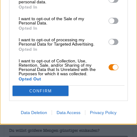
personal data.
ab.
Opted In
Der Trophäenjäger fließt in fast klarem Altgold ins Glas
I want to opt-out of the Sale of my
und krönt sich mit einer luftigen Krone blütenweißen
Personal Data.
Opted In
Schaums. Duft und Geschmack übertreffen alle
Erwartungen und sind ein einziges Fest intensiver,
I want to opt-out of processing my
zitrusfrischer Aromen. Rye Rivers Intergalactic Yuzu ist
Personal Data for Targeted Advertising.
eine wohlgerundete Gose, die uns die Yuzu in all ihren
Opted In
herrlichen Facetten präsentiert.
I want to opt-out of Collection, Use,
Retention, Sale, and/or Sharing of my
Personal Data that Is Unrelated with the
Purposes for which it was collected.
Opted Out
KOSTENFREIE BIERATUNG
CONFIRM
Du hast Fragen zu diesem Bier? Wir sind für Dich da.
shop@bierothek.de
Data Deletion
Data Access
Privacy Policy
Händler oder Gastronomen
Du willst größere Mengen günstiger einkaufen?