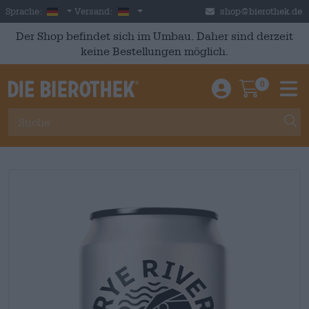
Skip to main content
German
Deutschland
Sprache:
Versand:
shop@bierothek.de
Der Shop befindet sich im Umbau. Daher sind derzeit
keine Bestellungen möglich.
0
Einloggen / An
Warenkor
M