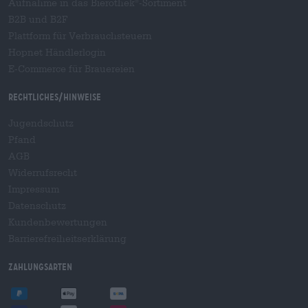
Aufnahme in das Bierothek
-Sortiment
®
B2B und B2F
Plattform für Verbrauchsteuern
Hopnet Händlerlogin
E-Commerce für Brauereien
Rechtliches/Hinweise
Jugendschutz
Pfand
AGB
Widerrufsrecht
Impressum
Datenschutz
Kundenbewertungen
Barrierefreiheitserklärung
Zahlungsarten