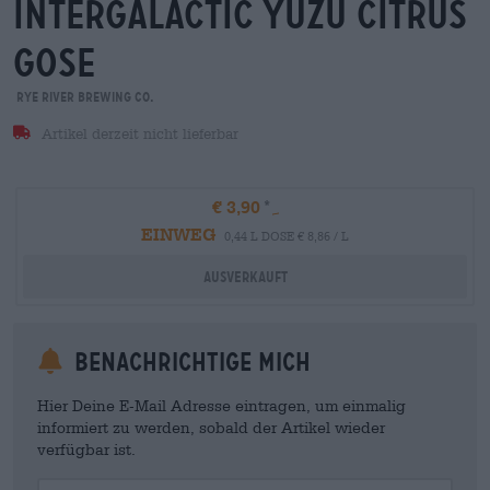
intergalactic yuzu citrus
gose
Rye River Brewing Co.
Artikel derzeit nicht lieferbar
€ 3,90
EINWEG
0,44 L DOSE € 8,86 / L
Ausverkauft
Benachrichtige mich
Hier Deine E-Mail Adresse eintragen, um einmalig
informiert zu werden, sobald der Artikel wieder
verfügbar ist.
Your Email