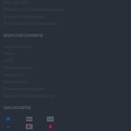
B2B und B2F
Plattform für Verbrauchsteuern
Hopnet Händlerlogin
E-Commerce für Brauereien
Rechtliches/Hinweise
Jugendschutz
Pfand
AGB
Widerrufsrecht
Impressum
Datenschutz
Kundenbewertungen
Barrierefreiheitserklärung
Zahlungsarten