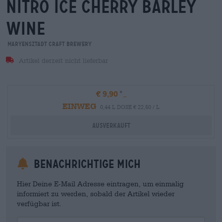
nitro ice cherry barley
wine
Maryensztadt Craft Brewery
Artikel derzeit nicht lieferbar
€ 9,90
EINWEG
0,44 L DOSE € 22,50 / L
Ausverkauft
Benachrichtige mich
Hier Deine E-Mail Adresse eintragen, um einmalig
informiert zu werden, sobald der Artikel wieder
verfügbar ist.
Your Email