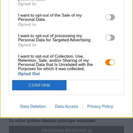
Opted In
Seele. Für einen rubinroten Schimmer im
undurchsichtigen Mahagonikörper und ein Plus an
I want to opt-out of the Sale of my
saftiger Frucht sorgt Kirschsaft. Die Extrazutat harmoniert
Personal Data.
wunderbar mit der weichen Malzfülle, den holzigen und
Opted In
würzigen Noten des Fasses und dem Feuer des
spanischen Rotweins. Sein besonders samtiges, cremiges
I want to opt-out of processing my
und prickelndes Mundgefühl verdankt das Bier der
Personal Data for Targeted Advertising.
Opted In
Zugabe von Stickstoff statt Kohlensäure.
I want to opt-out of Collection, Use,
Retention, Sale, and/or Sharing of my
Personal Data that Is Unrelated with the
Purposes for which it was collected.
Opted Out
KOSTENFREIE BIERATUNG
CONFIRM
Du hast Fragen zu diesem Bier? Wir sind für Dich da.
shop@bierothek.de
Data Deletion
Data Access
Privacy Policy
Händler oder Gastronomen
Du willst größere Mengen günstiger einkaufen?
grosshandel@bierothek.de