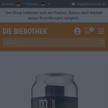
Skip to main content
German
Deutschland
Sprache:
Versand:
shop@bierothek.de
Der Shop befindet sich im Umbau. Daher sind derzeit
keine Bestellungen möglich.
0
Einloggen / An
Warenkor
M