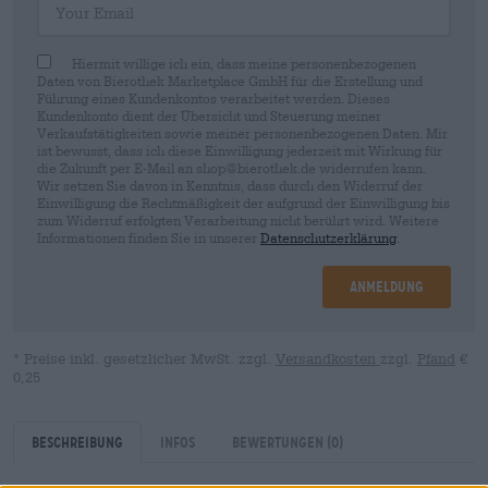
Hiermit willige ich ein, dass meine personenbezogenen
Daten von Bierothek Marketplace GmbH für die Erstellung und
Führung eines Kundenkontos verarbeitet werden. Dieses
Kundenkonto dient der Übersicht und Steuerung meiner
Verkaufstätigkeiten sowie meiner personenbezogenen Daten. Mir
ist bewusst, dass ich diese Einwilligung jederzeit mit Wirkung für
die Zukunft per E-Mail an shop@bierothek.de widerrufen kann.
Wir setzen Sie davon in Kenntnis, dass durch den Widerruf der
Einwilligung die Rechtmäßigkeit der aufgrund der Einwilligung bis
zum Widerruf erfolgten Verarbeitung nicht berührt wird. Weitere
Informationen finden Sie in unserer
Datenschutzerklärung
.
Anmeldung
* Preise inkl. gesetzlicher MwSt. zzgl.
Versandkosten
zzgl.
Pfand
€
0,25
Beschreibung
Infos
Bewertungen
(0)