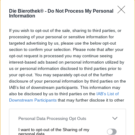
Bierstil: Fassgereifter Barley Wine mit Kirsche
Die Bierothek® -
Do Not Process My Personal
Information
Geduld ist eine Tugend, die beim Brauen von essenzieller
Bedeutung ist. Gutes Bier braucht eine gewisse Zeit, um
If you wish to opt-out of the sale, sharing to third parties, or
seine Aromatik und das gesamte Potenzial zu entfalten.
processing of your personal or sensitive information for
Der Brauprozess an sich dauert in der Regel nicht länger
targeted advertising by us, please use the below opt-out
als einen Tag, doch Gärung und Reifung nehmen auch
section to confirm your selection. Please note that after your
noch die darauffolgenden Wochen in Anspruch. Die
opt-out request is processed you may continue seeing
meisten Biere benötigen nach dem Brautag noch etwa
vier bis sechs Wochen, um genussfertig zu werden.
interest-based ads based on personal information utilized by
Möchte man den Charakter vertiefen und die Aromatik
us or personal information disclosed to third parties prior to
komplexer und ausgereifter werden lassen, dann muss
your opt-out. You may separately opt-out of the further
man sich noch eine ganze Weile länger gedulden:
disclosure of your personal information by third parties on the
Fassgereifte Bierspezialitäten
reifen im Normalfall nicht
IAB’s list of downstream participants. This information may
nur Wochen sondern ganze Monate.
also be disclosed by us to third parties on the
IAB’s List of
Downstream Participants
that may further disclose it to other
So geschehen auch bei Nitro Ice Cherry, einem im Rioja-
third parties.
Fass gereiftem
Barley Wine
aus dem Hause Maryensztadt.
Der edle Tropfen ist Teil des Barrel Aged Projects und
Personal Data Processing Opt Outs
schlägt, wie die meisten seiner Kollegen, ordentlich zu
Buche. Die satten 16,1 % Alkoholgehalt geben dem Bier
I want to opt-out of the Sharing of my
Schwung und wärmen auch bei Minusgraden Leib und
personal data.