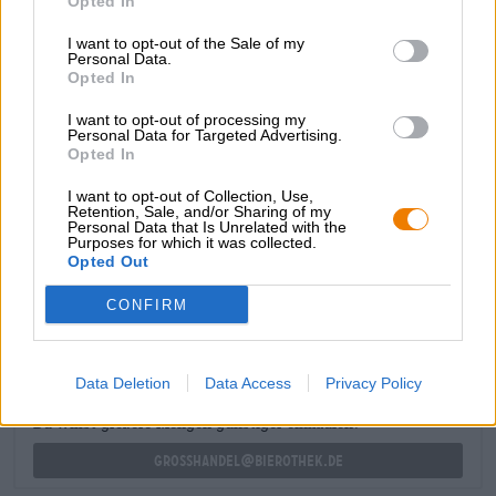
Opted In
Gold: Das helle Lager kommt in einem glanzfeinen,
glasklaren Bernsteingold daher und schmückt sich mit
I want to opt-out of the Sale of my
einem Schleier schneeweißen Schaums. Ein olfaktorisches
Personal Data.
Bouquet aus sanft geröstetem Getreide, frisch gemähtem
Opted In
Gras, Kräutern und zitronigem Hopfen verspricht
I want to opt-out of processing my
kulinarischen Hochgenuss. Und Hopfen Hold hält, was es
Personal Data for Targeted Advertising.
verspricht!
Opted In
I want to opt-out of Collection, Use,
Retention, Sale, and/or Sharing of my
Personal Data that Is Unrelated with the
Purposes for which it was collected.
Opted Out
KOSTENFREIE BIERATUNG
Du hast Fragen zu diesem Bier? Wir sind für Dich da.
CONFIRM
shop@bierothek.de
Data Deletion
Data Access
Privacy Policy
Händler oder Gastronomen
Du willst größere Mengen günstiger einkaufen?
grosshandel@bierothek.de