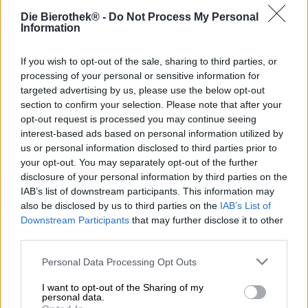
aromareichen Blüten der Hopfenpflanze sind ein
Die Bierothek® -
Do Not Process My Personal
Schlüsselelement in der Bierherstellung und verleihen
Information
unserem Lieblingsgetränk sein herrliches Aroma. Malz
darf in der Geschmacksgebung nicht unterschätzt
werden, doch der Hopfen ist die Zutat, die Brauern den
If you wish to opt-out of the sale, sharing to third parties, or
meisten Spielraum gibt.
processing of your personal or sensitive information for
targeted advertising by us, please use the below opt-out
Der Bamberger Gärtner Kris Emmerling ist ein
section to confirm your selection. Please note that after your
Revolutionär in Sachen Hopfen. Nicht nur hat er den für
opt-out request is processed you may continue seeing
mehr als hundert Jahre ausgestorbenen Hopfenanbau
interest-based ads based on personal information utilized by
nach Bamberg zurückgebracht, er hat zudem auch ein
us or personal information disclosed to third parties prior to
Verfahren entwickelt, das die Herstellung von
Rauchbier
your opt-out. You may separately opt-out of the further
ganz ohne Rauchmalz ermöglicht. Mit diesem patentierten
disclosure of your personal information by third parties on the
Hopfen hat er die Aufmerksamkeit der Craftbier-Branche
IAB’s list of downstream participants. This information may
auf sich gezogen und der Welt ganz neues Rauchbier
also be disclosed by us to third parties on the
IAB’s List of
beschert. Der Chef von Bambergs kleinster Brauerei hat
Downstream Participants
that may further disclose it to other
jedoch noch eine Menge weitere Asse im Ärmel: Sein
third parties.
Sortiment besteht aus handwerklichen, in kleiner Auflage
gebrauten Bierspezialitäten, die die fränkische Braukunst
Personal Data Processing Opt Outs
mit den frischen und unkonventionellen Ideen des
Jungbrauers vereinen.
I want to opt-out of the Sharing of my
personal data.
Ein Klassiker im Angebot vom Hopfengarten ist Hopfen