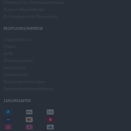
Plattform für Verbrauchsteuern
Hopnet Händlerlogin
E-Commerce für Brauereien
Rechtliches/Hinweise
Jugendschutz
Pfand
AGB
Widerrufsrecht
Impressum
Datenschutz
Kundenbewertungen
Barrierefreiheitserklärung
Zahlungsarten