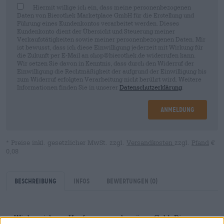
Hiermit willige ich ein, dass meine personenbezogenen
Daten von Bierothek Marketplace GmbH für die Erstellung und
Führung eines Kundenkontos verarbeitet werden. Dieses
Kundenkonto dient der Übersicht und Steuerung meiner
Verkaufstätigkeiten sowie meiner personenbezogenen Daten. Mir
ist bewusst, dass ich diese Einwilligung jederzeit mit Wirkung für
die Zukunft per E-Mail an shop@bierothek.de widerrufen kann.
Wir setzen Sie davon in Kenntnis, dass durch den Widerruf der
Einwilligung die Rechtmäßigkeit der aufgrund der Einwilligung bis
zum Widerruf erfolgten Verarbeitung nicht berührt wird. Weitere
Informationen finden Sie in unserer
Datenschutzerklärung
.
Anmeldung
* Preise inkl. gesetzlicher MwSt. zzgl.
Versandkosten
zzgl.
Pfand
€
0,08
Beschreibung
Infos
Bewertungen
(0)
Wir bezeichnen Hopfen gerne als grünes Gold. Die