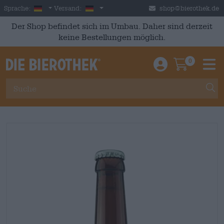
Skip to main content
German
Deutschland
Sprache:
Versand:
shop@bierothek.de
Der Shop befindet sich im Umbau. Daher sind derzeit
keine Bestellungen möglich.
0
Einloggen / An
Warenkor
M