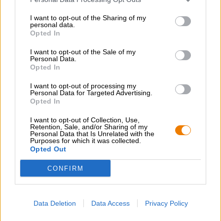
Dessertoptionen bietet.
I want to opt-out of the Sharing of my
Die Passionsweisse ist ein Tripel im Stile einer Berliner
personal data.
Weissen, das mit exotischem Obst verheiratet wurde.
Opted In
Nach dem Kochen der Bierwürze wurde der Sud mit dem
I want to opt-out of the Sale of my
Püree aus Passionsfrucht und Guave versetzt. Im
Personal Data.
weiteren Verlauf des Brauprozesses verschmolzen die
Opted In
fruchtigen Elemente mit dem Charakter des Bieres und
formten ein unvergleichlich frisches Braustück, das den
I want to opt-out of processing my
Flair der Tropen in Dein Glas zaubert.
Personal Data for Targeted Advertising.
Opted In
Urlaub gefällig? Für eine sofortige Erleichterung akuten
Fernwehs sorgen die satten 9,4 % Alkoholgehalt und das
I want to opt-out of Collection, Use,
Retention, Sale, and/or Sharing of my
exotische Aroma dieser Köstlichkeit!
Personal Data that Is Unrelated with the
Purposes for which it was collected.
Opted Out
CONFIRM
KOSTENFREIE BIERATUNG
Du hast Fragen zu diesem Bier? Wir sind für Dich da.
Data Deletion
Data Access
Privacy Policy
shop@bierothek.de