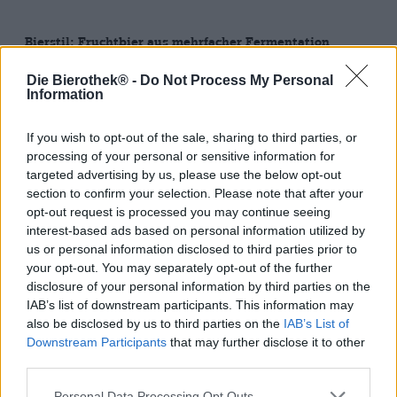
Bierstil: Fruchtbier aus mehrfacher Fermentation
Die Berliner Weisse ist ein Bierstil, der sich von Natur aus
Die Bierothek® -
Do Not Process My Personal
wunderbar zur Vermählung mit Frucht eignet. Früher hat
Information
man das Braustück aufgrund seiner knackigen Säure mit
zuckersüßem Sirup gemischt, heute hat man einen
If you wish to opt-out of the sale, sharing to third parties, or
eleganteren Weg gefunden: Viele Craftbrauer:innen
processing of your personal or sensitive information for
haben die Berliner Weisse als perfekte Grundlage für
targeted advertising by us, please use the below opt-out
sommerliche Biereskapaden erkannt und vereinen diese
section to confirm your selection. Please note that after your
mit Obst, das in unterschiedlichster Form mit eingebraut
opt-out request is processed you may continue seeing
wird.
interest-based ads based on personal information utilized by
Für sein geschicktes Händchen mit Bierexperimenten
us or personal information disclosed to third parties prior to
aller Art ist Dr. Thomas Tyrell vom Tyrell BrauKunstAtelier
your opt-out. You may separately opt-out of the further
bekannt. Der Braumeister ist ein Gourmet mit
disclosure of your personal information by third parties on the
unfehlbarem Gespür für Geschmacks-Pairings und lebt
IAB’s list of downstream participants. This information may
dieses Talent in einer Reihe edler Kreationen aus, die
also be disclosed by us to third parties on the
IAB’s List of
aufeinander abgestimmt ein raffiniertes Biermenü
Downstream Participants
that may further disclose it to other
ergeben. Kürzlich erschien das Sommermenü für 2023,
third parties.
das uns die Passionsweise, eine
neue Auflage der
Kaiserweissen
und eine exquisite Auswahl verschiedener
Personal Data Processing Opt Outs