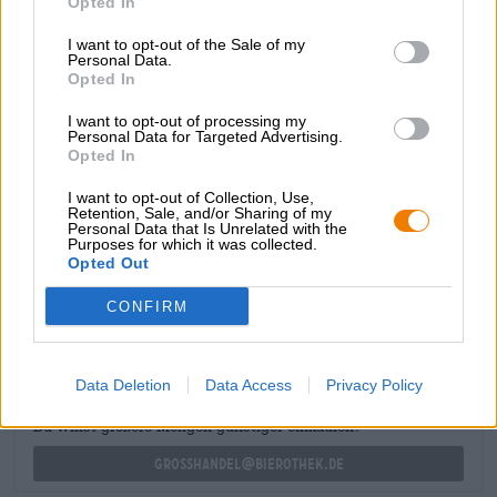
Opted In
Abtrunk klingt mit einer starken Bitteren ab und bleibt
mit Zitrusnoten noch lange auf der Zunge.
I want to opt-out of the Sale of my
Personal Data.
Opted In
Das Wunder Lager ist ein exzellentes Erstlingswerk und
bietet ein wunderbar reiches Spektrum an
I want to opt-out of processing my
Hopfenaromatik, ohne dabei schwerfällig zu werden.
Personal Data for Targeted Advertising.
Opted In
I want to opt-out of Collection, Use,
Retention, Sale, and/or Sharing of my
Personal Data that Is Unrelated with the
Purposes for which it was collected.
Opted Out
KOSTENFREIE BIERATUNG
Du hast Fragen zu diesem Bier? Wir sind für Dich da.
CONFIRM
shop@bierothek.de
Data Deletion
Data Access
Privacy Policy
Händler oder Gastronomen
Du willst größere Mengen günstiger einkaufen?
grosshandel@bierothek.de