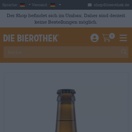
Skip to main content
German
Deutschland
Sprache:
Versand:
shop@bierothek.de
Der Shop befindet sich im Umbau. Daher sind derzeit
keine Bestellungen möglich.
0
Einloggen / An
Warenkor
M