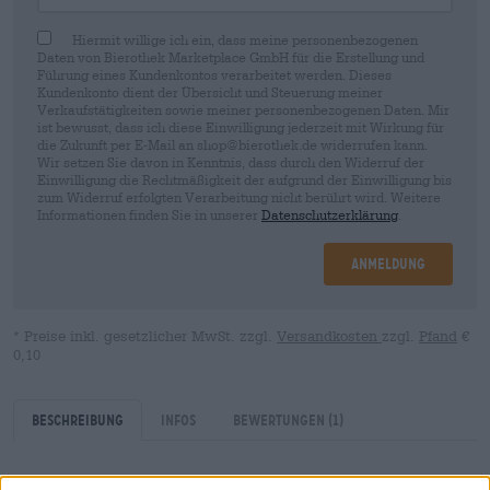
Hiermit willige ich ein, dass meine personenbezogenen
Daten von Bierothek Marketplace GmbH für die Erstellung und
Führung eines Kundenkontos verarbeitet werden. Dieses
Kundenkonto dient der Übersicht und Steuerung meiner
Verkaufstätigkeiten sowie meiner personenbezogenen Daten. Mir
ist bewusst, dass ich diese Einwilligung jederzeit mit Wirkung für
die Zukunft per E-Mail an shop@bierothek.de widerrufen kann.
Wir setzen Sie davon in Kenntnis, dass durch den Widerruf der
Einwilligung die Rechtmäßigkeit der aufgrund der Einwilligung bis
zum Widerruf erfolgten Verarbeitung nicht berührt wird. Weitere
Informationen finden Sie in unserer
Datenschutzerklärung
.
Anmeldung
* Preise inkl. gesetzlicher MwSt. zzgl.
Versandkosten
zzgl.
Pfand
€
0,10
Beschreibung
Infos
Bewertungen
(1)