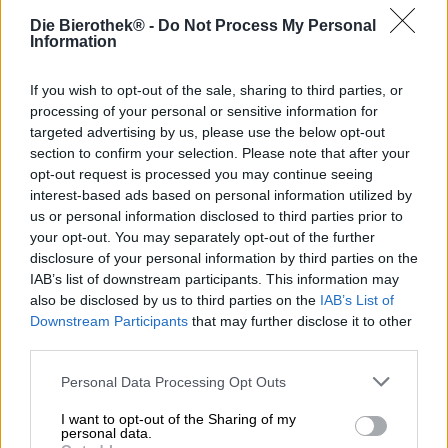
Das Wunder Lager ist ein Kind des Brussel Beer Projects.
Die Bierothek® -
Do Not Process My Personal
Deklariert wir es als India Pale Lager und trumpft mit den
Information
vier Hopfensorten Cascade, Citra, Columbus und Mosaic
auf. Das India Pale Lager ist eine hopfenbetonte Variante
des herkömmlichen Lagers und ergänzt seine Aromatik
If you wish to opt-out of the sale, sharing to third parties, or
mit fruchtiger Frische und saftigen Obstnoten. Dieses Bier
processing of your personal or sensitive information for
ist eine wahre Wundertüte: Bei einem niedrige
targeted advertising by us, please use the below opt-out
Alkoholgehalt von nur 3,8 % liefert es den vollen
section to confirm your selection. Please note that after your
Geschmack. Die Kreation ist das erste Lager des Brussels
opt-out request is processed you may continue seeing
Beer Projects und gleich ein wahrer Volltreffer!
interest-based ads based on personal information utilized by
us or personal information disclosed to third parties prior to
Die Hopfenkombi verspricht ein richtiges Aromawunder
your opt-out. You may separately opt-out of the further
und das Lager enttäuscht nicht: Die Nase beginnt mit
disclosure of your personal information by third parties on the
Litschi, Grapefruit und Mango, nach und nach gesellen
IAB’s list of downstream participants. This information may
sich Düfte von frisch geschnittenen Kräutern und
also be disclosed by us to third parties on the
IAB’s List of
sonnengetrocknetem Stroh hinzu. Das Bier ist gelb und
Downstream Participants
that may further disclose it to other
trüb, die feinporige Schaumkrone üppig und standfest.
third parties.
Beim Antrunk zeigt sich ein eleganter Körper, der schlank
und kraftvoll zugleich ist. Dieser wird vollkommen vom
Personal Data Processing Opt Outs
wunderbaren Hopfenaromen vereinnahmt. Noten von
dezentem Getreide bilden eine weiche Basis, während am
I want to opt-out of the Sharing of my
Gaumen die Aromen von Zitronenzesten, pinke Grapefruit
personal data.
und exotisches Zitronengras aufeinander treffen. Der