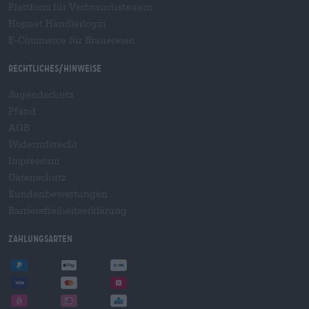
Plattform für Verbrauchsteuern
Hopnet Händlerlogin
E-Commerce für Brauereien
Rechtliches/Hinweise
Jugendschutz
Pfand
AGB
Widerrufsrecht
Impressum
Datenschutz
Kundenbewertungen
Barrierefreiheitserklärung
Zahlungsarten