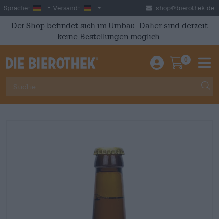
Skip to main content
German
Deutschland
Sprache:
Versand:
shop@bierothek.de
Der Shop befindet sich im Umbau. Daher sind derzeit
keine Bestellungen möglich.
0
Einloggen / An
Warenkor
M