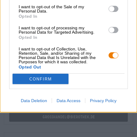
Lagerbiere, was den widerstandsfähigen Charakter der
I want to opt-out of the Sale of my
Korsen sehr gut repräsentiert.
Personal Data.
Opted In
Wir empfehlen das Pietra Bier allen, die sich nach Urlaub
I want to opt-out of processing my
sehnen, gerade aber keine Möglichkeit dazu haben.
Personal Data for Targeted Advertising.
Öffnet Euch ein Fläschchen Pietra Biera Corsa und holt
Opted In
euch das Urlaubs-Feeling einfach direkt nach Hause!
I want to opt-out of Collection, Use,
Retention, Sale, and/or Sharing of my
Personal Data that Is Unrelated with the
Purposes for which it was collected.
KOSTENFREIE BIERATUNG
Opted Out
Du hast Fragen zu diesem Bier? Wir sind für Dich da.
shop@bierothek.de
CONFIRM
Händler oder Gastronomen
Data Deletion
Data Access
Privacy Policy
Du willst größere Mengen günstiger einkaufen?
grosshandel@bierothek.de