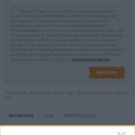
Hiermit willige ich ein, dass meine personenbezogenen
Daten von Bierothek Marketplace GmbH für die Erstellung und
Führung eines Kundenkontos verarbeitet werden. Dieses
Kundenkonto dient der Übersicht und Steuerung meiner
Verkaufstätigkeiten sowie meiner personenbezogenen Daten. Mir
ist bewusst, dass ich diese Einwilligung jederzeit mit Wirkung für
die Zukunft per E-Mail an shop@bierothek.de widerrufen kann.
Wir setzen Sie davon in Kenntnis, dass durch den Widerruf der
Einwilligung die Rechtmäßigkeit der aufgrund der Einwilligung bis
zum Widerruf erfolgten Verarbeitung nicht berührt wird. Weitere
Informationen finden Sie in unserer
Datenschutzerklärung
.
Anmeldung
* Preise inkl. gesetzlicher MwSt. zzgl.
Versandkosten
zzgl.
Pfand
€
0,08
Beschreibung
Infos
Bewertungen
(10)
Das Pietra Biera Corsa aus dem wunderschönen Korsika