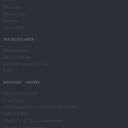
Magazin
Downloads
Kontakt
Corporate
Wir helfen Ihnen
Bierseminare
Zahlungsarten
Versand
/
International
FAQ
Bierothek
- Partner
®
Geschäftskunden
Franchise
Aufnahme in das Bierothek
-Sortiment
®
B2B und B2F
Plattform für Verbrauchsteuern
Hopnet Händlerlogin