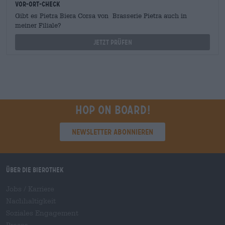
Vor-Ort-Check
Gibt es Pietra Biera Corsa von Brasserie Pietra auch in
meiner Filiale?
Jetzt prüfen
Hop on board!
Newsletter abonnieren
Über die Bierothek
Jobs / Karriere
Nachhaltigkeit
Soziales Engagement
Presse