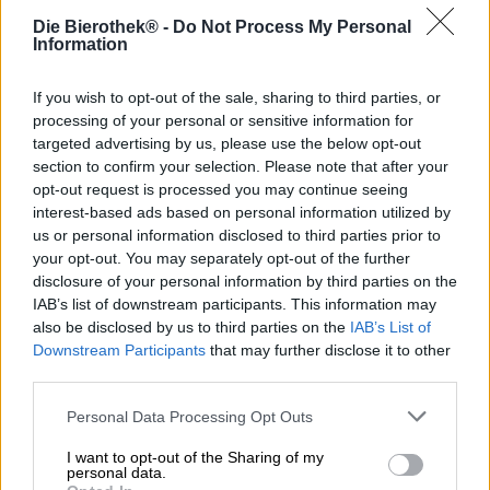
und einem vollmundigen Körper spielt beim Bier auch die
Die Bierothek® -
Do Not Process My Personal
Trinkbarkeit eine tragende Rolle. Je nach Gelegenheit soll
Information
der Gerstensaft seelenschmeichelnd, anspruchsvoll,
durstlöschend, stimmungsaufhellend oder eben süffig
sein. Letzteres ist eine erstrebenswerte Eigenschaft, denn
If you wish to opt-out of the sale, sharing to third parties, or
süffiges Bier ist der perfekte Begleiter für Situationen aller
processing of your personal or sensitive information for
Art und macht einfach immer Freude.
targeted advertising by us, please use the below opt-out
section to confirm your selection. Please note that after your
Das süffigste Exemplar im Sortiment der Namibia
opt-out request is processed you may continue seeing
Breweries ist ihr feines Windhoek Draught. Das Lager
interest-based ads based on personal information utilized by
zeichnet sich durch seine hohe Drinkability aus und zählt
us or personal information disclosed to third parties prior to
zu den beliebtesten Bieren der Brauerei. Mit gerade mal
your opt-out. You may separately opt-out of the further
4,0 % Alkoholgehalt ist das leichtfüßige Helle eine
disclosure of your personal information by third parties on the
köstliche Erfrischung an heißen Tagen und macht sich
IAB’s list of downstream participants. This information may
besonders gut, wenn man einige vergnügliche Stunden
also be disclosed by us to third parties on the
IAB’s List of
draußen verbringt — Ganz egal, ob du grillst, wanderst,
Downstream Participants
that may further disclose it to other
Rasen mähst oder gemeinsam mit Freunden den
third parties.
Sonnenuntergang bewunderst, das Windhoek Draught
schmeckt einfach immer!
Personal Data Processing Opt Outs
Der unkomplizierte Gaumenschmeichler fließt in einem
glanzfeinen Goldton ins Glas und schmückt sich mit einer
I want to opt-out of the Sharing of my
personal data.
Krone blütenweißen Schaums. Ein zarter Duft nach reifem