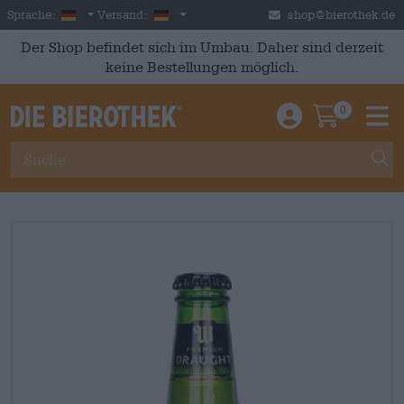
Skip to main content
German
Deutschland
Sprache:
Versand:
shop@bierothek.de
Der Shop befindet sich im Umbau. Daher sind derzeit
keine Bestellungen möglich.
0
Einloggen / An
Warenkor
M