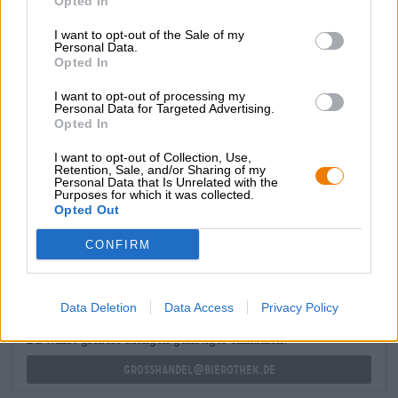
Opted In
Korn, spritzigem Zitrusobst, ofenfrischen Keksen und
Hefeteig steigt in die Nase und eröffnet den Trinkgenuss.
I want to opt-out of the Sale of my
Der darauffolgende Antrunk enthüllt eine schlanke, aber
Personal Data.
stabile Statur. Das Geschmacksprofil setzt sich aus hellem
Opted In
Malz, floralem Hopfen, Anklängen von Brot, bitterem
I want to opt-out of processing my
Hopfen, grasigen Noten und einem Hauch Waldhonig
Personal Data for Targeted Advertising.
zusammen.
Opted In
I want to opt-out of Collection, Use,
Retention, Sale, and/or Sharing of my
Personal Data that Is Unrelated with the
Purposes for which it was collected.
Opted Out
KOSTENFREIE BIERATUNG
Du hast Fragen zu diesem Bier? Wir sind für Dich da.
CONFIRM
shop@bierothek.de
Data Deletion
Data Access
Privacy Policy
Händler oder Gastronomen
Du willst größere Mengen günstiger einkaufen?
grosshandel@bierothek.de