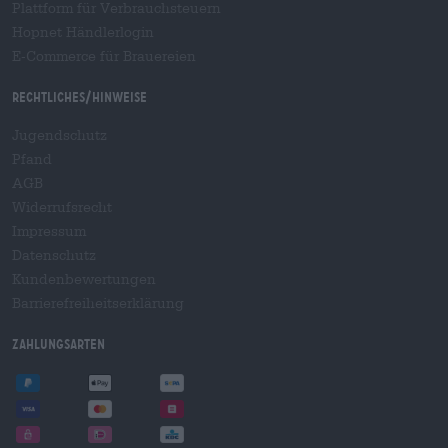
Plattform für Verbrauchsteuern
Hopnet Händlerlogin
E-Commerce für Brauereien
Rechtliches/Hinweise
Jugendschutz
Pfand
AGB
Widerrufsrecht
Impressum
Datenschutz
Kundenbewertungen
Barrierefreiheitserklärung
Zahlungsarten