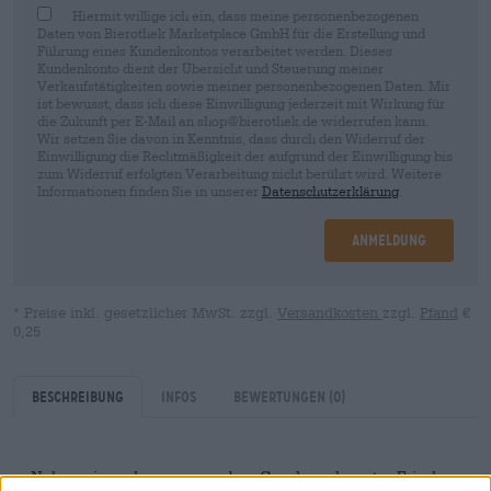
Hiermit willige ich ein, dass meine personenbezogenen
Daten von Bierothek Marketplace GmbH für die Erstellung und
Führung eines Kundenkontos verarbeitet werden. Dieses
Kundenkonto dient der Übersicht und Steuerung meiner
Verkaufstätigkeiten sowie meiner personenbezogenen Daten. Mir
ist bewusst, dass ich diese Einwilligung jederzeit mit Wirkung für
die Zukunft per E-Mail an shop@bierothek.de widerrufen kann.
Wir setzen Sie davon in Kenntnis, dass durch den Widerruf der
Einwilligung die Rechtmäßigkeit der aufgrund der Einwilligung bis
zum Widerruf erfolgten Verarbeitung nicht berührt wird. Weitere
Informationen finden Sie in unserer
Datenschutzerklärung
.
Anmeldung
* Preise inkl. gesetzlicher MwSt. zzgl.
Versandkosten
zzgl.
Pfand
€
0,25
Beschreibung
Infos
Bewertungen
(0)
Neben einem hervorragendem Geschmack, guter Frische