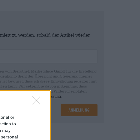
miert zu werden, sobald der Artikel wieder
en von Bierothek Marketplace GmbH für die Erstellung
denkonto dient der Übersicht und Steuerung meiner
st bewusst, dass ich diese Einwilligung jederzeit mit
fen kann. Wir setzen Sie davon in Kenntnis, dass
rund der Einwilligung bis zum Widerruf erfolgten
ie in unserer
Datenschutzerklärung
.
Anmeldung
sonal or
ection to
ou may
nd
€ 0,25
 personal