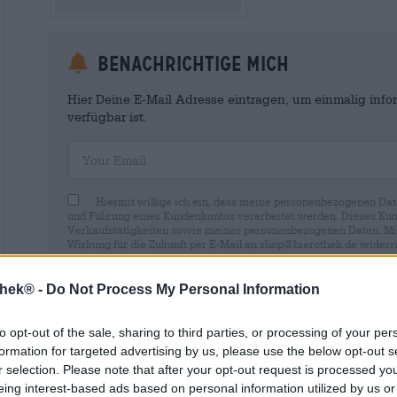
Benachrichtige mich
Hier Deine E-Mail Adresse eintragen, um einmalig infor
verfügbar ist.
Your Email
Hiermit willige ich ein, dass meine personenbezogenen Dat
und Führung eines Kundenkontos verarbeitet werden. Dieses Kun
Verkaufstätigkeiten sowie meiner personenbezogenen Daten. Mir i
Wirkung für die Zukunft per E-Mail an shop@bierothek.de widerru
durch den Widerruf der Einwilligung die Rechtmäßigkeit der aufg
Verarbeitung nicht berührt wird. Weitere Informationen finden S
thek® -
Do Not Process My Personal Information
to opt-out of the sale, sharing to third parties, or processing of your per
formation for targeted advertising by us, please use the below opt-out s
r selection. Please note that after your opt-out request is processed y
* Preise inkl. gesetzlicher MwSt. zzgl.
Versandkosten
zzgl.
Pfa
eing interest-based ads based on personal information utilized by us or