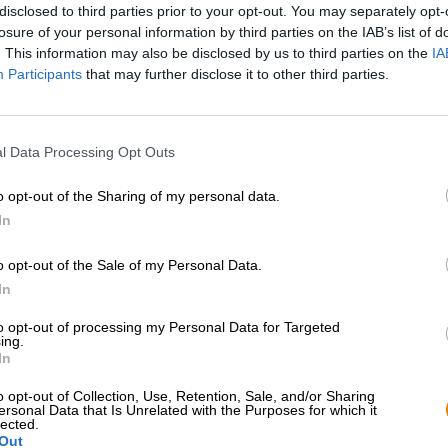
disclosed to third parties prior to your opt-out. You may separately opt-
Beschreibung
Infos
Bewertungen
(0)
losure of your personal information by third parties on the IAB’s list of
. This information may also be disclosed by us to third parties on the
IA
Participants
that may further disclose it to other third parties.
Bloesem Blond
ist eines der beliebtesten Biere aus d
Brauer:innen haben nach der Veröffentlichung ihres B
müssen stets rechtzeitig für Nachschub sorgen, um En
l Data Processing Opt Outs
Das gefragte Gebräu ist der belgischen Braukunst entli
in den kulinarischen Olymp gehoben. Es zeichnet sich du
o opt-out of the Sharing of my personal data.
fruchtige Frische aus, die zu jeder Jahreszeit für Frühl
In
seinen kräftigen 6,2 % Alkoholgehalt nur eine begrenz
nächsten Tag zu riskieren, haben sich die findigen Br
ausgedacht.
o opt-out of the Sale of my Personal Data.
In
Bloesem Bluf liefert den vollen Zauber von Bloesem Blon
Der Alkoholgehalt ist auf zahme 0,5 % heruntergeschrau
to opt-out of processing my Personal Data for Targeted
Stränge zu schlagen, ohne dabei Konsequenzen für den 
ing.
In
alkoholarme Version wird wie das Original gebraut, der
Das federleichte Braustück passt aufgrund seiner blumi
o opt-out of Collection, Use, Retention, Sale, and/or Sharing
ersonal Data that Is Unrelated with the Purposes for which it
und macht ein einfaches Käsebrot mit Butter zum exquisi
lected.
mittäglichen Stulle ein Bierchen genießen möchte, trifft
Out