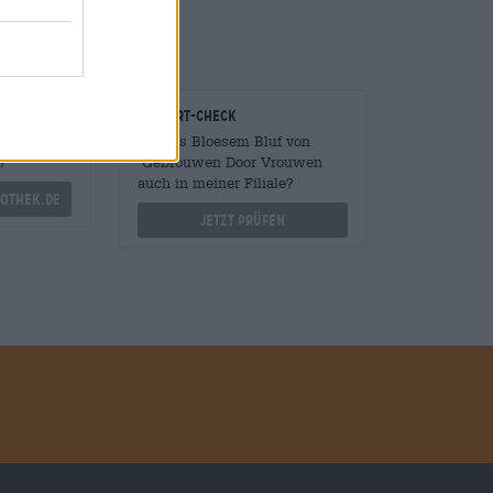
onomen
Vor-Ort-Check
Mengen
Gibt es Bloesem Bluf von
?
Gebrouwen Door Vrouwen
auch in meiner Filiale?
othek.de
Jetzt prüfen