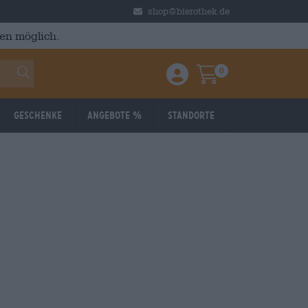
shop@bierothek.de
en möglich.
0
Einloggen / Anmelden
Warenkorb
Geschenke
Angebote %
Standorte