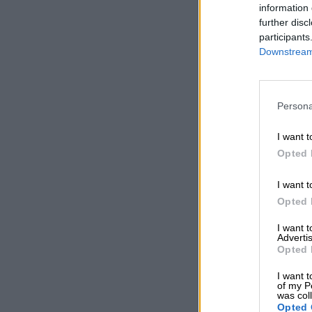
information 
further disc
participants
Downstream 
Persona
I want t
Opted 
I want t
Opted 
I want 
Advertis
Opted 
I want t
of my P
was col
Opted 