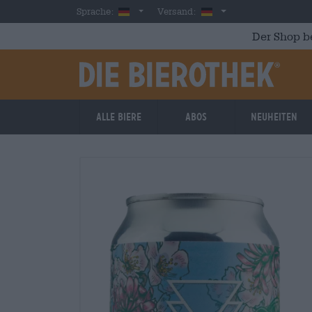
Skip to main content
German
Deutschland
Sprache:
Versand:
Der Shop b
Alle Biere
Abos
Neuheiten