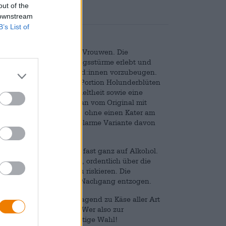
out of the
 downstream
B’s List of
em Hause Gebrouwen Door Vrouwen. Die
londes wahre Begeisterungsstürme erlebt und
ttäuschung bei ihren Kund:innen vorzubeugen.
ehen und wird mit einer Portion Holunderblüten
rch seine florale Verspieltheit sowie eine
ingsgefühle sorgt. Weil man vom Original mit
te Anzahl genießen kann, ohne einen Kater am
auerinnen nun eine alkoholarme Variante davon
d, verzichtet dabei aber fast ganz auf Alkohol.
bt und erlaubt es einem, ordentlich über die
darauffolgenden Tag zu riskieren. Die
 Alkohol wird ihr erst im Nachgang entzogen.
gen Fruchtigkeit hervorragend zu Käse aller Art
ten Fest für alle Sinne. Wer also zur
 mit Bloesem Bluf die richtige Wahl!