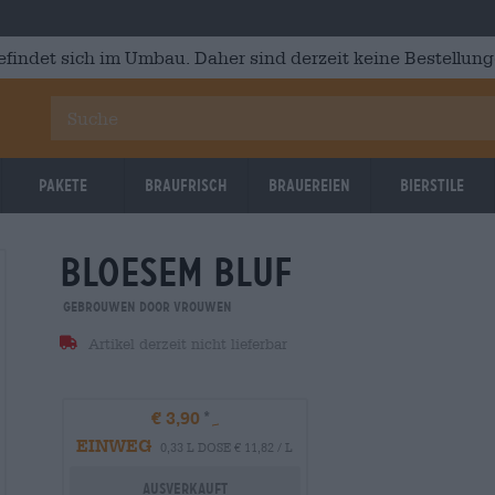
efindet sich im Umbau. Daher sind derzeit keine Bestellung
Pakete
Braufrisch
Brauereien
Bierstile
bloesem bluf
Gebrouwen Door Vrouwen
Artikel derzeit nicht lieferbar
€ 3,90
EINWEG
0,33 L DOSE € 11,82 / L
Ausverkauft