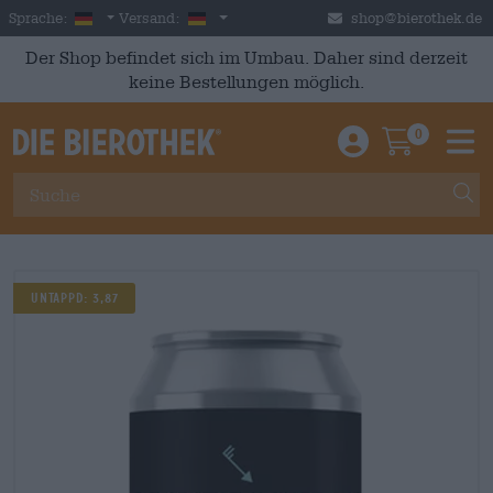
Skip to main content
German
Deutschland
Sprache:
Versand:
shop@bierothek.de
Der Shop befindet sich im Umbau. Daher sind derzeit
keine Bestellungen möglich.
0
Einloggen / An
Warenkor
M
UNTAPPD: 3,87