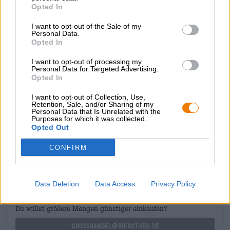
Opted In
Hopfensorten Citra und Sabro eingebraut und beweist
sich bereits im Duft als äußerst hopfenbetont: Frische
I want to opt-out of the Sale of my
Pinie, Sommerblumenwiese und reife Aprikose kitzeln die
Personal Data.
Nase und machen Lust auf den Antrunk. Das
Opted In
Geschmacksprofil setzt sich aus ganz ähnlichen
Komponenten zusammen und begeistert mit würzigem
I want to opt-out of processing my
Pinienharz, frisch gemähtem Gras, floralen Anklängen,
Personal Data for Targeted Advertising.
Opted In
saftigem Steinobst und knackiger Bitterkeit.
I want to opt-out of Collection, Use,
Retention, Sale, and/or Sharing of my
Personal Data that Is Unrelated with the
Purposes for which it was collected.
Opted Out
KOSTENFREIE BIERATUNG
CONFIRM
Du hast Fragen zu diesem Bier? Wir sind für Dich da.
shop@bierothek.de
Data Deletion
Data Access
Privacy Policy
Händler oder Gastronomen
Du willst größere Mengen günstiger einkaufen?
grosshandel@bierothek.de