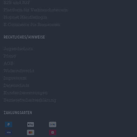
B2B und B2F
Plattform für Verbrauchsteuern
Hopnet Händlerlogin
E-Commerce für Brauereien
Rechtliches/Hinweise
Jugendschutz
Pfand
AGB
Widerrufsrecht
Impressum
Datenschutz
Kundenbewertungen
Barrierefreiheitserklärung
Zahlungsarten