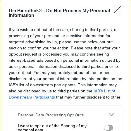
Während Hopfen für manche nur eine Pflanze mit
Die Bierothek® -
Do Not Process My Personal
intensiv duftenden Blüten ist, der man beim
Information
Spazierengehen begegnet, ist er für andere ihre ganze
Welt. Wir sprechen von den Männern und Frauen in den
If you wish to opt-out of the sale, sharing to third parties, or
Sudhäusern dieser Welt, insbesondere denen, die sich
processing of your personal or sensitive information for
dem Craftbier verschrieben haben. Hopfen spielt in der
targeted advertising by us, please use the below opt-out
Bierherstellung seit Jahrhunderten eine wichtige Rolle,
section to confirm your selection. Please note that after your
doch die Craftbier-Bewegung hat ihn noch mehr ins
opt-out request is processed you may continue seeing
Scheinwerferlicht gerückt als je zuvor. Das liegt daran,
interest-based ads based on personal information utilized by
dass das grüne Gold die einflussreichste Stellschraube in
us or personal information disclosed to third parties prior to
puncto Biergeschmack ist. Zwar können die Wahl des
your opt-out. You may separately opt-out of the further
Getreides und die Hefe auch einiges bewirken, doch der
disclosure of your personal information by third parties on the
Hopfen formt das Aroma am eindrucksvollsten.
IAB’s list of downstream participants. This information may
Auch das Team von Cierzo Brewing ist der Pflanze mit
also be disclosed by us to third parties on the
IAB’s List of
Haut und Haar verfallen und hat ihr kürzlich ein
Downstream Participants
that may further disclose it to other
schmackhaftes Denkmal gesetzt: Objectif Houblon ist ein
third parties.
belgisch angehauchtes IPA und in Zusammenarbeit mit
der italienischen Brauerei Torre Mozza entstanden. Das
Personal Data Processing Opt Outs
BIPA lässt das grüne Gold in all seiner Pracht hochleben.
I want to opt-out of the Sharing of my
Der honiggoldene Collaborationssud wird mit den
personal data.