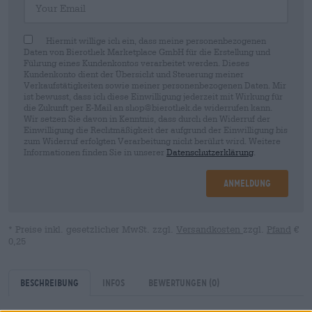
Hiermit willige ich ein, dass meine personenbezogenen
Daten von Bierothek Marketplace GmbH für die Erstellung und
Führung eines Kundenkontos verarbeitet werden. Dieses
Kundenkonto dient der Übersicht und Steuerung meiner
Verkaufstätigkeiten sowie meiner personenbezogenen Daten. Mir
ist bewusst, dass ich diese Einwilligung jederzeit mit Wirkung für
die Zukunft per E-Mail an shop@bierothek.de widerrufen kann.
Wir setzen Sie davon in Kenntnis, dass durch den Widerruf der
Einwilligung die Rechtmäßigkeit der aufgrund der Einwilligung bis
zum Widerruf erfolgten Verarbeitung nicht berührt wird. Weitere
Informationen finden Sie in unserer
Datenschutzerklärung
.
Anmeldung
* Preise inkl. gesetzlicher MwSt. zzgl.
Versandkosten
zzgl.
Pfand
€
0,25
Beschreibung
Infos
Bewertungen
(0)