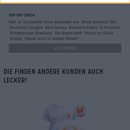
Vor-Ort-Check
Gibt es Glutenfreie Biere Bierpaket von Stone Brewing USA
Brouwerij Huyghe Birra Karma Brasserie Pietra St-Feuillien
Riedenburger Brauhaus Die Bierothek® Storch im Glück
Espiga Damm auch in meiner Filiale?
Jetzt prüfen
Die finden andere Kunden auch
lecker!