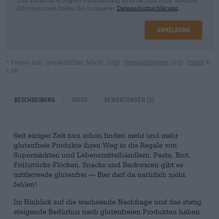
Informationen finden Sie in unserer
Datenschutzerklärung
.
Anmeldung
* Preise inkl. gesetzlicher MwSt. zzgl.
Versandkosten
zzgl.
Pfand
€
1,68
Beschreibung
Infos
Bewertungen
(2)
Seit einiger Zeit nun schon finden mehr und mehr
glutenfreie Produkte ihren Weg in die Regale von
Supermärkten und Lebensmittelhändlern. Pasta, Brot,
Frühstücks-Flocken, Snacks und Backwaren gibt es
mittlerweile glutenfrei — Bier darf da natürlich nicht
fehlen!
Im Hinblick auf die wachsende Nachfrage und das stetig
steigende Bedürfnis nach glutenfreien Produkten haben