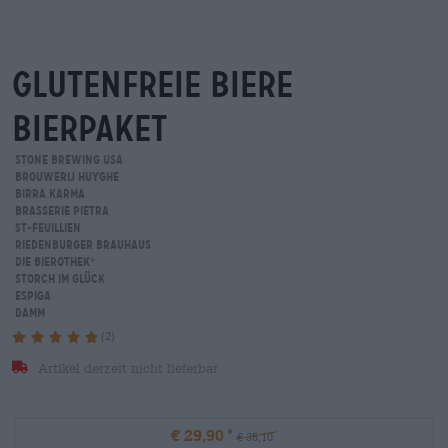
glutenfreie biere
Bierpaket
Stone Brewing USA
Brouwerij Huyghe
Birra Karma
Brasserie Pietra
St-Feuillien
Riedenburger Brauhaus
Die Bierothek
®
Storch im Glück
Espiga
Damm
(2)
Artikel derzeit nicht lieferbar
€ 29,90
€ 35,10