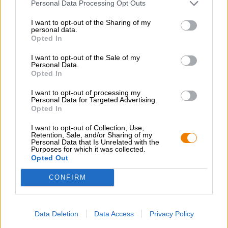
Personal Data Processing Opt Outs
Bitte beachte:
I want to opt-out of the Sharing of my
personal data.
In diesem Paket werden lediglich 12 Flaschen in einem
Opted In
braunen Versandkarton versendet!
I want to opt-out of the Sale of my
Sofern Du Geschenkpakete verschenken möchtest, so
Personal Data.
nutze unsere Bierothek
Gechenkpakete.
®
Opted In
Inhalt kann von den Angaben / Abbildungen abweichen
I want to opt-out of processing my
Personal Data for Targeted Advertising.
Opted In
I want to opt-out of Collection, Use,
KOSTENFREIE BIERATUNG
Retention, Sale, and/or Sharing of my
Personal Data that Is Unrelated with the
Du hast Fragen zu diesem Bier? Wir sind für Dich da.
Purposes for which it was collected.
shop@bierothek.de
Opted Out
CONFIRM
Händler oder Gastronomen
Du willst größere Mengen günstiger einkaufen?
Data Deletion
Data Access
Privacy Policy
grosshandel@bierothek.de