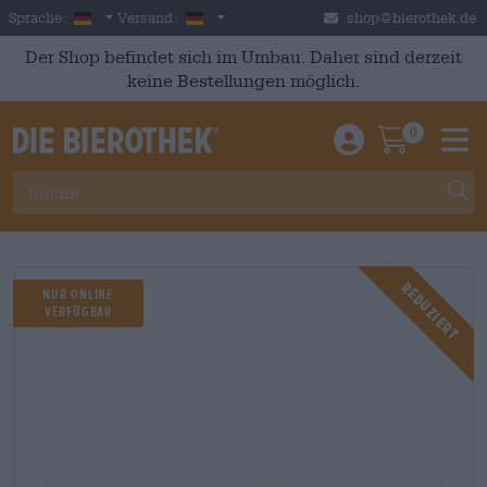
Skip to main content
German
Deutschland
Sprache:
Versand:
shop@bierothek.de
Der Shop befindet sich im Umbau. Daher sind derzeit
keine Bestellungen möglich.
0
Einloggen / An
Warenkor
M
Reduziert
NUR ONLINE
VERFÜGBAR