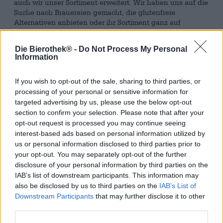
auch wir unser Sortiment erweitert. Wir haben uns auf die
Suche nach Brauereien gemacht, die glutenfreie
Alternativen anbieten oder ihr Sortiment ganz auf
glutenfreie Biere umgestellt haben und sind fündig
geworden: Zahllose Brauer haben sich der Herstellung
Die Bierothek® -
Do Not Process My Personal
glutenfreier Biere gewidmet und den Biermarkt um einige
Information
Allergiker-freundliche Biere reicher gemacht. Unser
Bierothek
Bierpaket „Glutenfreie Biere“ stellt Dir eine
®
If you wish to opt-out of the sale, sharing to third parties, or
ganze Reihe feinster Biere vor, die von Allergikern,
processing of your personal or sensitive information for
Glutenunverträglichen und herkömmlichen Bierfreunden
gleichermaßen genossen werden können. Alle Biere sind
targeted advertising by us, please use the below opt-out
glutenfrei und begeistern zudem mit ihrem
section to confirm your selection. Please note that after your
ausgezeichneten Geschmack. Verzicht ist nicht gleich
opt-out request is processed you may continue seeing
Verzicht, denn nur weil Du freiwillig oder unfreiwillig auf
interest-based ads based on personal information utilized by
Gluten verzichtest, heißt das nicht, dass Du auf gutes Bier
us or personal information disclosed to third parties prior to
verzichten musst. Unsere Auswahl glutenfreier Bier-
your opt-out. You may separately opt-out of the further
Kreationen beweist, dass geschmacksintensive,
disclosure of your personal information by third parties on the
vollmundige, runde und süffige Biere auch ganz ohne
IAB’s list of downstream participants. This information may
Gluten auskommen.
also be disclosed by us to third parties on the
IAB’s List of
Downstream Participants
that may further disclose it to other
Ein Gewinn für die Bierwelt und alle, die auf Gluten
third parties.
verzichten müssen oder wollen.